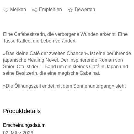
Merken
Empfehlen
Bewerten
Eine Cafébesitzerin, die verborgene Wunden erkennt. Eine
Tasse Kaffee, die Leben verändert.
»Das kleine Café der zweiten Chancen« ist eine
berührende
japanische Healing Novel
. Der
inspirierende Roman
von
Shiori Ota ist der 1. Band um ein
kleines Café in Japan
und
seine Besitzerin, die eine magische Gabe hat.
»Die Öffnungszeit endet mit dem Sonnenuntergang« steht
auf dem Schild an der Tür des kleinen japanischen Cafés
am Rand eines wunderschönen Parks von Sapporo. Die
Besitzerin, Frau Hayari, ist eine Barista mit ganz
Produktdetails
besonderen Fähigkeiten. Exakt 4 Minuten und 33 Sekunden
benötigt sie für die Zubereitung einer Tasse Kaffee. Und für
Erscheinungsdatum
genau diese Zeitspanne kann sie ihren Gästen eine Reise
in die Vergangenheit gewähren, um eine tief bereute
02. März 2026