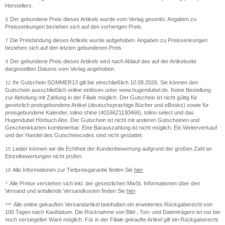
Herstellers.
Der gebundene Preis dieses Artikels wurde vom Verlag gesenkt. Angaben zu
6
Preissenkungen beziehen sich auf den vorherigen Preis.
Die Preisbindung dieses Artikels wurde aufgehoben. Angaben zu Preissenkungen
7
beziehen sich auf den letzten gebundenen Preis.
Der gebundene Preis dieses Artikels wird nach Ablauf des auf der Artikelseite
8
dargestellten Datums vom Verlag angehoben.
Ihr Gutschein SOMMER13 gilt bis einschließlich 10.08.2026. Sie können den
12
Gutschein ausschließlich online einlösen unter www.hugendubel.de. Keine Bestellung
zur Abholung mit Zahlung in der Filiale möglich. Der Gutschein ist nicht gültig für
gesetzlich preisgebundene Artikel (deutschsprachige Bücher und eBooks) sowie für
preisgebundene Kalender, tolino shine (4016621130466), tolino select und das
Hugendubel Hörbuch Abo. Der Gutschein ist nicht mit anderen Gutscheinen und
Geschenkkarten kombinierbar. Eine Barauszahlung ist nicht möglich. Ein Weiterverkauf
und der Handel des Gutscheincodes sind nicht gestattet.
Leider können wir die Echtheit der Kundenbewertung aufgrund der großen Zahl an
15
Einzelbewertungen nicht prüfen.
Alle Informationen zur Tiefpreisgarantie finden Sie
hier
16
Alle Preise verstehen sich inkl. der gesetzlichen MwSt. Informationen über den
*
Versand und anfallende Versandkosten finden Sie
hier
Alle online gekauften Versandartikel beinhalten ein erweitertes Rückgaberecht von
***
100 Tagen nach Kaufdatum. Die Rücknahme von Bild-, Ton- und Datenträgern ist nur bei
noch versiegelter Ware möglich. Für in der Filiale gekaufte Artikel gilt ein Rückgaberecht