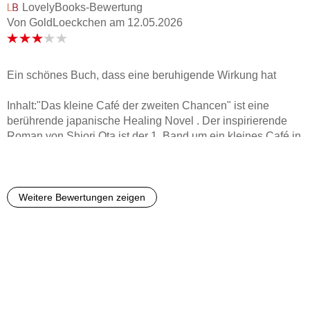
LovelyBooks-Bewertung
Von GoldLoeckchen
am
12.05.2026
Ein schönes Buch, dass eine beruhigende Wirkung hat
Inhalt:"Das kleine Café der zweiten Chancen" ist eine
berührende japanische Healing Novel . Der inspirierende
Roman von Shiori Ota ist der 1. Band um ein kleines Café in
Japan und seine Besitzerin, die eine magische Gabe hat.Ein
magischer Roman, nach dessen Lektüre man so gestärkt ist
wie nach einer Tasse richtig gutem KaffeeFür Leser*innen
von "Frau Komachi empfiehlt ein Buch" und "Die Tage in der
Weitere Bewertungen zeigen
Buchhandlung Morisaki".Der tröstliche und Hoffnung
schenkende Wohlfühlroman wird in "Das Café der
magischen Minuten" fortgesetzt.Rezension:"Das kleine Café
der zweiten Chancen" ist ein ruhiger, melancholischer
Roman mit einer wirklich schönen Grundidee. Das kleine
Café und die Geschichten der Menschen, die dort
aufeinandertreffen, schaffen eine besondere Atmosphäre,