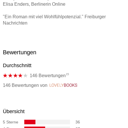
Elisa Enders, Berlinerin Online
"Ein Roman mit viel Wohlfühlpotenzial." Freiburger
Nachrichten
"Wer nach einer berührenden und magischen Geschichte
sucht, die gleichzeitig ein wenig Trost und Hoffnung schenkt,
wird dieses Buch lieben. Es ist wie eine perfekte Tasse
Bewertungen
Kaffee genau das Richtige für Herz und Seele."
Bibliomaniacs (Blog)
Durchschnitt
15
146 Bewertungen
146 Bewertungen
von
LovelyBooks
Übersicht
5 Sterne
36