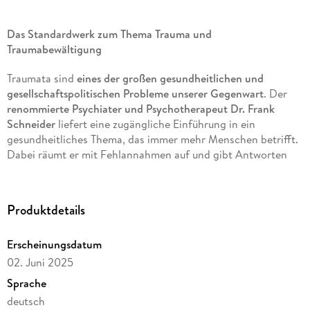
Das Standardwerk zum Thema Trauma und
Traumabewältigung
Traumata sind
eines der großen gesundheitlichen und
gesellschaftspolitischen Probleme unserer Gegenwart
. Der
renommierte Psychiater und Psychotherapeut Dr. Frank
Schneider
liefert eine zugängliche Einführung in ein
gesundheitliches Thema, das immer mehr Menschen betrifft.
Dabei räumt er mit Fehlannahmen auf und gibt Antworten
auf die wichtigsten Fragen.
Wer ist besonders anfällig für eine PTSD-Erkrankung?
Produktdetails
Was sind die Anzeichen für ein Trauma oder eine
posttraumatische Belastungsstörung?
Erscheinungsdatum
Was passiert in unserem Körper vor, während und nach
02. Juni 2025
einer Traumatisierung?
Sprache
Ist Trauma vererbbar?
deutsch