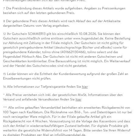
Die Preisbindung dieses Artikels wurde aufgehoben. Angaben zu Preissenkungen
7
beziehen sich auf den letzten gebundenen Preis.
Der gebundene Preis dieses Artikels wird nach Ablauf des auf der Artikelseite
8
dargestellten Datums vom Verlag angehoben.
Ihr Gutschein SOMMER13 gilt bis einschließlich 10.08.2026. Sie können den
12
Gutschein ausschließlich online einlösen unter www.hugendubel.de. Keine Bestellung
zur Abholung mit Zahlung in der Filiale möglich. Der Gutschein ist nicht gültig für
gesetzlich preisgebundene Artikel (deutschsprachige Bücher und eBooks) sowie für
preisgebundene Kalender, tolino shine (4016621130466), tolino select und das
Hugendubel Hörbuch Abo. Der Gutschein ist nicht mit anderen Gutscheinen und
Geschenkkarten kombinierbar. Eine Barauszahlung ist nicht möglich. Ein Weiterverkauf
und der Handel des Gutscheincodes sind nicht gestattet.
Leider können wir die Echtheit der Kundenbewertung aufgrund der großen Zahl an
15
Einzelbewertungen nicht prüfen.
Alle Informationen zur Tiefpreisgarantie finden Sie
hier
16
Alle Preise verstehen sich inkl. der gesetzlichen MwSt. Informationen über den
*
Versand und anfallende Versandkosten finden Sie
hier
Alle online gekauften Versandartikel beinhalten ein erweitertes Rückgaberecht von
***
100 Tagen nach Kaufdatum. Die Rücknahme von Bild-, Ton- und Datenträgern ist nur bei
noch versiegelter Ware möglich. Für in der Filiale gekaufte Artikel gilt ein
Rückgaberecht von 4 Wochen. Voraussetzung ist die Vorlage des Kassenbons und dass
sich der Artikel in wiederverkaufsfähigem Zustand befindet. Für digitale Produkte gilt
weiterhin die gesetzliche Widerrufsfrist von 14 Tagen. Bitte senden Sie Ihren Widerruf
zu digitalen Produkten per Mail an info@hugendubel.de.