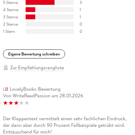
5 Sterne
3
4 Sterne
1
"In seinem neuen Buch gewährt der renommierte Psychiater
3 Sterne
1
Frank Schneider tiefe und erschu tternde Einblicke in das
Seelenleben von Trauma-Patienten." Semiha Ünlü, Rheinische
2 Sterne
0
Post
1 Stern
0
"Das hat er sich in all den Jahren bewahrt: Respekt vor den
Menschen, die Bereitschaft, sehr genau zuzuhören, [. . .]
Eigene Bewertung schreiben
wenn ihn ein Schicksal [. . .] fassungslos und mu de macht."
Sabine Rother, Aachener Zeitung
Zur Empfehlungsrangliste
LovelyBooks-Bewertung
Von WriteReadPassion
am
28.01.2026
Der Klappentext vermittelt einen sehr fachlichen Eindruck,
der dann aber durch 90 Prozent Fallbeispiele getrübt wird.
Enttäuschend für mich!