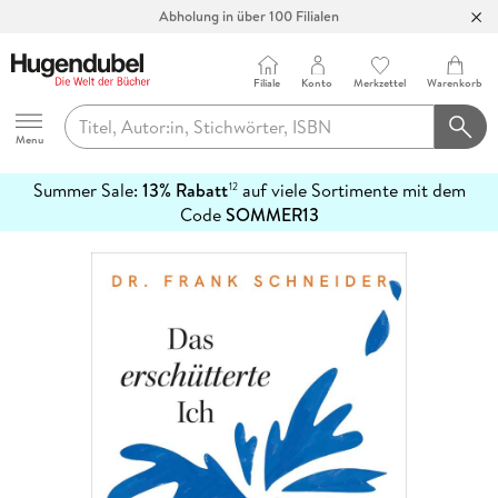
Bücher versandkostenfrei*
100 Tage Rückgaberecht***
Filiale
Konto
Merkzettel
Warenkorb
Abholung in über 100 Filialen
Hugendubel
Menu
Summer Sale:
13% Rabatt
auf viele Sortimente mit dem
12
mehr
Code
SOMMER13
erfahren