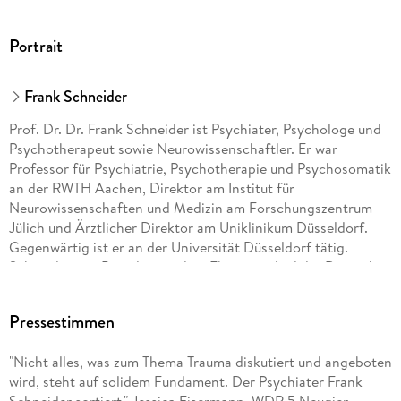
Portrait
Frank Schneider
Prof. Dr. Dr. Frank Schneider ist Psychiater, Psychologe und
Psychotherapeut sowie Neurowissenschaftler. Er war
Professor für Psychiatrie, Psychotherapie und Psychosomatik
an der RWTH Aachen, Direktor am Institut für
Neurowissenschaften und Medizin am Forschungszentrum
Jülich und Ärztlicher Direktor am Uniklinikum Düsseldorf.
Gegenwärtig ist er an der Universität Düsseldorf tätig.
Schneider war Präsident und ist Ehrenmitglied der Deutschen
Gesellschaft für Psychiatrie und Psychotherapie,
Psychosomatik und Nervenheilkunde (DGPPN) und
Pressestimmen
Schriftleiter der Fachzeitschrift »Der Nervenarzt«. Für seine
Arbeit wurde er mit zahlreichen Preisen ausgezeichnet, u. a.
"Nicht alles, was zum Thema Trauma diskutiert und angeboten
mit der Griesinger Medaille der Berliner Gesellschaft für
wird, steht auf solidem Fundament. Der Psychiater Frank
Psychiatrie und Neurologie, dem Preis "Gegen Vergessen -