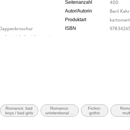
400
Seitenanzahl
Beril Kehr
Autor/Autorin
kartoniert
Produktart
Klappenbroschur
9783426
ISBN
ur GmbH & Co. KG, Landsberger
, Verlagsgruppe Droemer Knaur
herheit@droemer-knaur.de
Romance: bad
Romance:
Fiction:
Roma
boys / bad girls
unintentional or
gothic
mult
forced proximity
partners