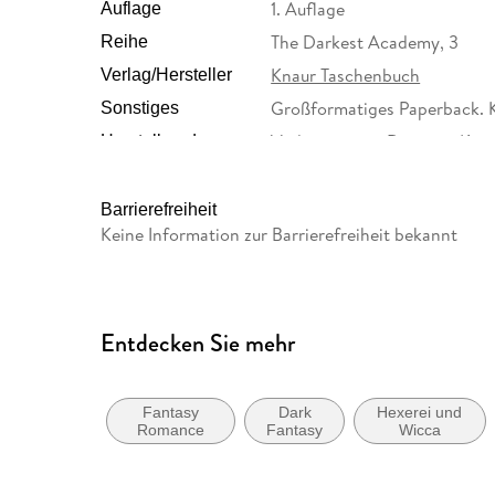
1. Auflage
Auflage
The Darkest Academy, 3
Reihe
Knaur Taschenbuch
Verlag/Hersteller
Großformatiges Paperback. 
Sonstiges
Verlagsgruppe Droemer Kna
Herstelleradresse
Straße 346, 80687 München
GmbH & Co. KG, produktsic
Barrierefreiheit
Keine Information zur Barrierefreiheit bekannt
Entdecken Sie mehr
Fantasy
Dark
Hexerei und
Romance
Fantasy
Wicca