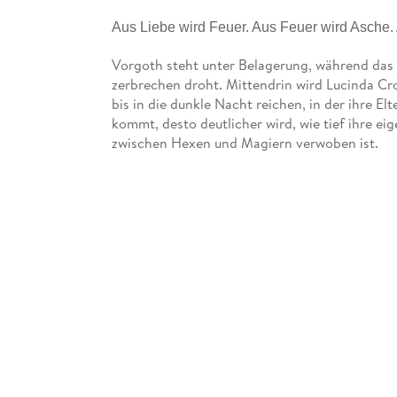
Aus Liebe wird Feuer. Aus Feuer wird Asche. 
Vorgoth steht unter Belagerung, während das 
zerbrechen droht. Mittendrin wird Lucinda Cro
bis in die dunkle Nacht reichen, in der ihre E
kommt, desto deutlicher wird, wie tief ihre 
zwischen Hexen und Magiern verwoben ist.
Während Stimmen der Vergangenheit das längs
Prophezeiung Gestalt an. Doch wem kann Luci 
eingesetzt wird? Die Anziehung zu Ezra brennt 
der Einzige, der die Dunkelheit in ihrer Seele 
ihr inneres Feuer alles zu verschlingen droht.
Als sich die Dregs für den letzten Widerstand e
Verbündeten mitten in das kristallene Herz de
Erbe übernehmen, das die Welt verbrennen kön
nicht, den Feind zu besiegen - Luci muss sich 
sie zu opfern bereit ist.