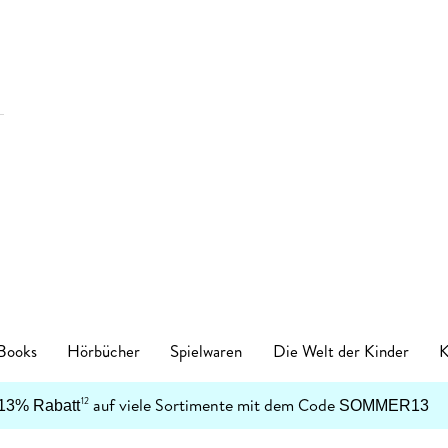
 Books
Hörbücher
Spielwaren
Die Welt der Kinder
K
Kinderbücher
auf viele Sortimente mit dem Code
12
13% Rabatt
SOMMER13
enres
Genres
en
zt neu
ren Kategorien
egorien
nkanlässe
tischzubehör
English Books Kategorien
Preiswerte Empfehlungen
Buch Genres
Fremdsprachiges
Abonnements
Schulbücher
Preishits auf CD
Spielwaren nach Alter
Top Marken
Geschenke Kategorien
Top Marken
Ban
-5
Spielwaren nach Alter