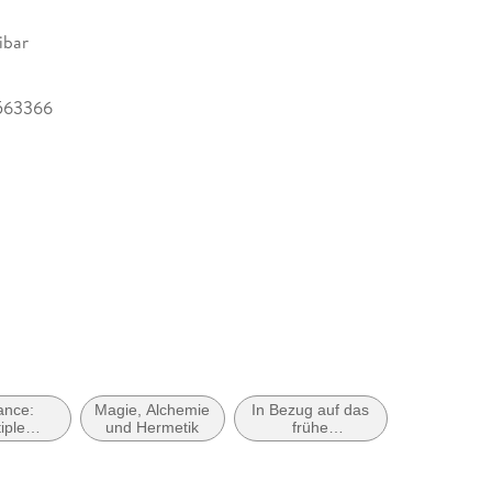
ibar
563366
nce:
Magie, Alchemie
In Bezug auf das
iple
und Hermetik
frühe
 / lovers
Erwachsenenalter
(New Adult,
Young Adult)