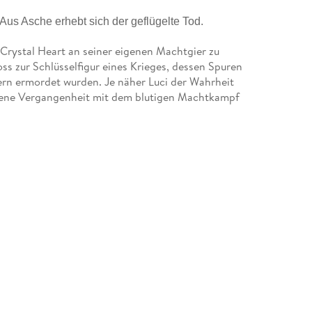
Aus Asche erhebt sich der geflügelte Tod.
Crystal Heart an seiner eigenen Machtgier zu
ss zur Schlüsselfigur eines Krieges, dessen Spuren
ltern ermordet wurden. Je näher Luci der Wahrheit
eigene Vergangenheit mit dem blutigen Machtkampf
t Verdrängte in ihr wecken, nimmt die Dunkle
noch vertrauen, wenn selbst Liebe als Waffe
nach wie vor unauslöschlich in ihr, doch Devriel ist
wirklich versteht und sie vielleicht halten kann, wenn
rheben, führt ein bitterer Verrat Luci und ihre
r Macht. Dort muss sie die Verantwortung für ein
nte. Denn um diesen Krieg zu beenden, reicht es
der Frage stellen, wie viel von ihrem eigenen Herzen