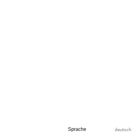
In diesem Buch sind unter anderem diese
Tro
deutsch
Sprache