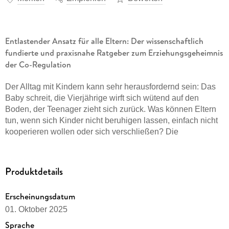
Entlastender Ansatz für alle Eltern: Der wissenschaftlich
fundierte und praxisnahe Ratgeber zum Erziehungsgeheimnis
der Co-Regulation
Der Alltag mit Kindern kann sehr herausfordernd sein: Das
Baby schreit, die Vierjährige wirft sich wütend auf den
Boden, der Teenager zieht sich zurück. Was können Eltern
tun, wenn sich Kinder nicht beruhigen lassen, einfach nicht
kooperieren wollen oder sich verschließen? Die
Therapeutin Kati Bohnet erklärt, was hinter diesen
emotionalen Reaktionen steckt - und wie wir als
Erwachsene besser damit umgehen können.
Produktdetails
Wie uns die Hirnforschung dabei hilft, Kinder besser zu
Erscheinungsdatum
verstehen
01. Oktober 2025
Kati Bohnet zeigt uns mit einem Blick auf die
Sprache