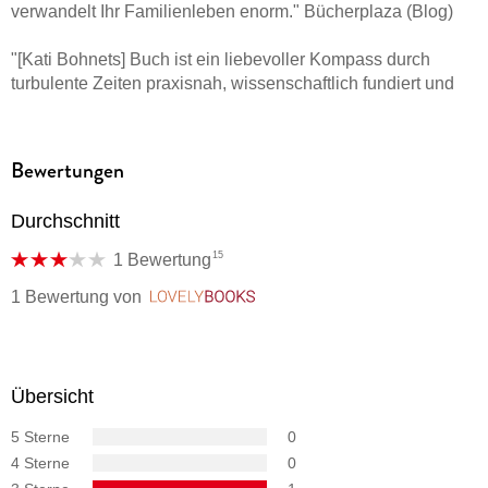
verwandelt Ihr Familienleben enorm." Bücherplaza (Blog)
- kurz: es ist für alle Menschen, die mit Kindern Zeit verbringen -
also global betrachtet - für alle.
Dr. med. Kerstin Stellermann-
"[Kati Bohnets] Buch ist ein liebevoller Kompass durch
Strehlow, Kinder- und Jugendpsychiaterin und
turbulente Zeiten praxisnah, wissenschaftlich fundiert und
Traumatherapeutin
voller Verständnis für große und kleine Emotionen."
Sanitätshaus Aktuell
Kati hat mit diesem Buch ein wunderbares Werk über das
Bewertungen
autonome Nervensystem und
Durchschnitt
15
1 Bewertung
1 Bewertung
von
LovelyBooks
Übersicht
5 Sterne
0
4 Sterne
0