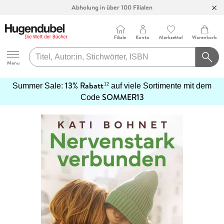
Abholung in über 100 Filialen
Filiale
Konto
Merkzettel
Warenkorb
Hugendubel
Menu
13% Rabatt
12
Summer Sale:
auf viele Sortimente mit dem
SOMMER13
mehr
Code
erfahren