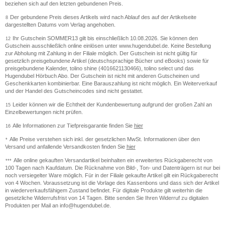
beziehen sich auf den letzten gebundenen Preis.
Der gebundene Preis dieses Artikels wird nach Ablauf des auf der Artikelseite
8
dargestellten Datums vom Verlag angehoben.
Ihr Gutschein SOMMER13 gilt bis einschließlich 10.08.2026. Sie können den
12
Gutschein ausschließlich online einlösen unter www.hugendubel.de. Keine Bestellung
zur Abholung mit Zahlung in der Filiale möglich. Der Gutschein ist nicht gültig für
gesetzlich preisgebundene Artikel (deutschsprachige Bücher und eBooks) sowie für
preisgebundene Kalender, tolino shine (4016621130466), tolino select und das
Hugendubel Hörbuch Abo. Der Gutschein ist nicht mit anderen Gutscheinen und
Geschenkkarten kombinierbar. Eine Barauszahlung ist nicht möglich. Ein Weiterverkauf
und der Handel des Gutscheincodes sind nicht gestattet.
Leider können wir die Echtheit der Kundenbewertung aufgrund der großen Zahl an
15
Einzelbewertungen nicht prüfen.
Alle Informationen zur Tiefpreisgarantie finden Sie
hier
16
Alle Preise verstehen sich inkl. der gesetzlichen MwSt. Informationen über den
*
Versand und anfallende Versandkosten finden Sie
hier
Alle online gekauften Versandartikel beinhalten ein erweitertes Rückgaberecht von
***
100 Tagen nach Kaufdatum. Die Rücknahme von Bild-, Ton- und Datenträgern ist nur bei
noch versiegelter Ware möglich. Für in der Filiale gekaufte Artikel gilt ein Rückgaberecht
von 4 Wochen. Voraussetzung ist die Vorlage des Kassenbons und dass sich der Artikel
in wiederverkaufsfähigem Zustand befindet. Für digitale Produkte gilt weiterhin die
gesetzliche Widerrufsfrist von 14 Tagen. Bitte senden Sie Ihren Widerruf zu digitalen
Produkten per Mail an info@hugendubel.de.