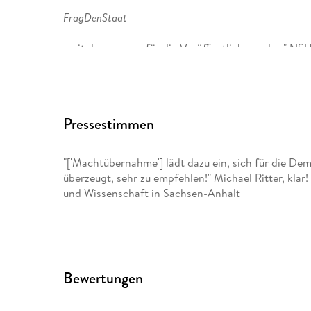
FragDenStaat
, mit dem er u. a. für die Veröffentlichung der " 
Freiheitsfonds,
mit dem er Menschen aus dem Gefängnis befreit. G
Pressestimmen
Podcast
Gilda con Arne
"['Machtübernahme'] lädt dazu ein, sich für die De
überzeugt, sehr zu empfehlen!" Michael Ritter, kla
. Semsrott ist zweifacher Träger des
und Wissenschaft in Sachsen-Anhalt
Otto Brenner Preises für kritischen Journalismus.
Sein Bestseller
Bewertungen
Machtübernahme
erschien 2024 bei Droemer.