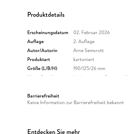
Produktdetails
Erscheinungsdatum
02. Februar 2026
Auflage
2. Auflage
Autor/Autorin
Arne Semsrott
Produktart
kartoniert
Größe (L/B/H)
190/125/26 mm
Herstelleradresse
Verlagsgruppe Droemer Kna
Straße 346, 80687 München
GmbH & Co. KG, produktsic
Barrierefreiheit
Keine Information zur Barrierefreiheit bekannt
Entdecken Sie mehr