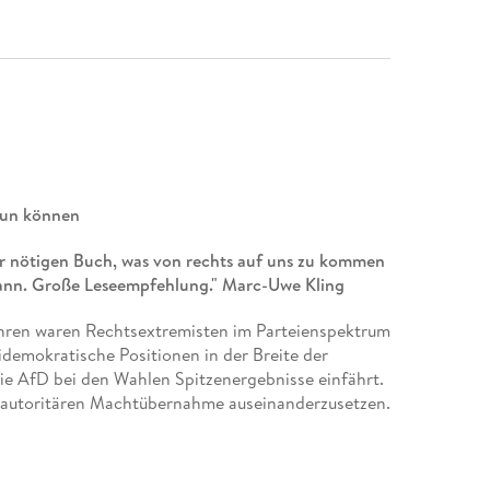
tun können
bar nötigen Buch, was von rechts auf uns zu kommen
nn. Große Leseempfehlung." Marc-Uwe Kling
ahren waren Rechtsextremisten im Parteienspektrum
demokratische Positionen in der Breite der
ie AfD bei den Wahlen Spitzenergebnisse einfährt.
er autoritären Machtübernahme auseinanderzusetzen.
chreibt das Buch der Stunde und zeigt, was
t kommen. Und er liefert konkrete Strategien