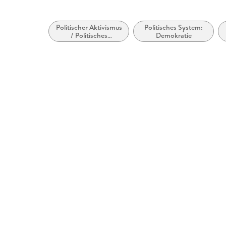
Politischer Aktivismus
Politisches System:
/ Politisches
Demokratie
Engagement