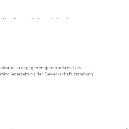
NSU-Akten" sorgte. Zudem gründete den
emeinsam mit Gilda Sahebi hostet er den
mokratie zu engagieren ganz konkret. Das
r! Mitgliederzeitung der Gewerkschaft Erziehung