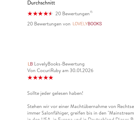
Durchschnitt
15
20 Bewertungen
Instagram: @arne. semsrott
20 Bewertungen
von
LovelyBooks
LovelyBooks-Bewertung
Von CocuriRuby
am
30.01.2026
Sollte jeder gelesen haben!
Stehen wir vor einer Machtübernahme von Rechts
immer Salonfähiger, greifen bis in den "Mainstre
in den USA, in Europa und in Deutschland.Dieses B
Rechtsextremen an die Regierung kommen und wie 
den Diskurs immer weiter nach rechts rücken.Ich wü