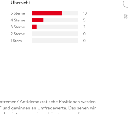
Übersicht
5 Sterne
13
4 Sterne
5
3 Sterne
2
2 Sterne
0
1 Stern
0
extremen? Antidemokratische Positionen werden
am" und gewinnen an Umfragewerte. Das sehen wir
uch zeigt, was passieren könnte, wenn die
sie die Demokratie immer weiter unterwandern,
rde mich durchaus als Politik interessiert