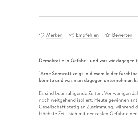
Merken
Empfehlen
Bewerten
Demokratie in Gefahr - und was wir dagegen 
"Arne Semsrott zeigt in diesem leider furcht
könnte und was man dagegen unternehmen ka
Es sind beunruhigende Zeiten: Vor wenigen J
noch weitgehend isoliert. Heute gewinnen anti
Gesellschaft stetig an Zustimmung, während d
Höchste Zeit, sich mit der realen Gefahr ein
Der bekannte Politik-Aktivist
Arne Semsrott
s
passiert, wenn Rechtsextremisten an die Mach