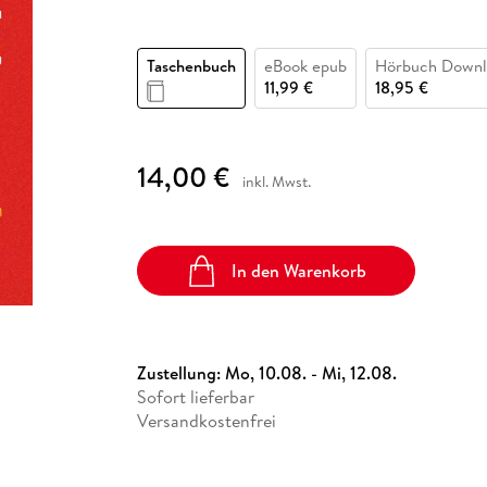
Fremdsprachige Bücher
n Lernhilfen
 Jugendbücher
eiber
Hörbuch Downloads im Bundle
cher
 Vergleich
 Puzzlezubehör
Lernen
New Adult
STABILO
Taschenbücher
hilfen
hriller
 Backen
er
lender
Ratgeber
Taschenbuch
eBook epub
Hörbuch Downl
op
11,99 €
18,95 €
hriller
Romance
Sachbücher
precher:innen
Science Fiction
14,00 €
inkl. Mwst.
Fremdsprachige Bücher
In den Warenkorb
Zustellung:
Mo, 10.08. - Mi, 12.08.
Sofort lieferbar
Versandkostenfrei