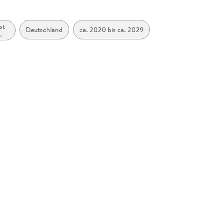
s Beamte rechtswidrigen Befehlen nicht gehorchen
st
Deutschland
ca. 2020 bis ca. 2029
 könnte,
blowing
,
 werden sollten und
nach rechts brauchen.
ortung in der Regierung zu übernehmen - wir
kratischen Mitteln Widerstand zu leisten. Arne
taatlichen Institutionen offen und erkennt:
Die Zeit
wehrhaften Demokratie interessiert sind." Samira El