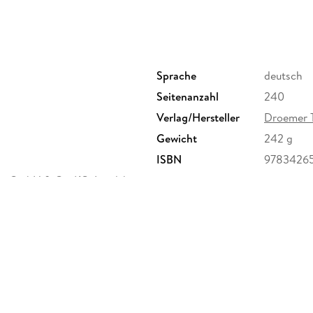
dafür, wie wir unsere
demokratische Gesellscha
Die Zeit des Handelns ist jetzt
Der Rechtsextremismus bedroht die Demokrati
Sprache
deutsch
eindrücklich: Unsere Institutionen sind angrei
denn je. Schulen, Finanzämter, Ministerien, öf
Seitenanzahl
240
demokratische Fundament unserer Gesellschaft
Verlag/Hersteller
Droemer 
lassen sich Verfassung und Gewaltenteilung v
Gewicht
242 g
umzubauen, um ihre Macht langfristig zu festi
ISBN
9783426
Semsrott zeigt in seinem brandaktuellen Sach
ur GmbH & Co. KG, Landsberger
Beamte, Justiz, Medien, Unternehmen und die 
, Verlagsgruppe Droemer Knaur
Machtübernahme zu begegnen. Er diskutiert 
herheit@droemer-knaur.de
Generalstreiks
, Streikpartnerschaften und p
Möglichkeiten, um rechte Richter in der
Jus
ein
AfD-Verbot
,
die Vorteile eines
Demokratiefördergesetze