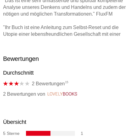
"Das ist eine sehr umfassende und spürbar kompetente
Analyse unseres Denkens und Handelns und zudem der
nötigen und möglichen Transformationen." FluxFM
"Ihr Buch ist eine Anleitung zum Selbst-Reset und die
Utopie einer lebensfreundlichen Gesellschaft mit einer
Zukunftsvision, die Spaß macht." FluxFM
"Eine aktuelle, pragmatische Utopie über das Menschsein in
Bewertungen
unserer Zeit." www. szene38. de
Durchschnitt
15
2 Bewertungen
2 Bewertungen
von
LovelyBooks
Übersicht
5 Sterne
1