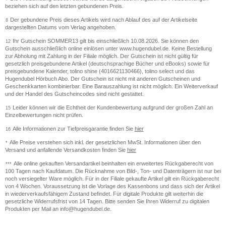
beziehen sich auf den letzten gebundenen Preis.
Der gebundene Preis dieses Artikels wird nach Ablauf des auf der Artikelseite
8
dargestellten Datums vom Verlag angehoben.
Ihr Gutschein SOMMER13 gilt bis einschließlich 10.08.2026. Sie können den
12
Gutschein ausschließlich online einlösen unter www.hugendubel.de. Keine Bestellung
zur Abholung mit Zahlung in der Filiale möglich. Der Gutschein ist nicht gültig für
gesetzlich preisgebundene Artikel (deutschsprachige Bücher und eBooks) sowie für
preisgebundene Kalender, tolino shine (4016621130466), tolino select und das
Hugendubel Hörbuch Abo. Der Gutschein ist nicht mit anderen Gutscheinen und
Geschenkkarten kombinierbar. Eine Barauszahlung ist nicht möglich. Ein Weiterverkauf
und der Handel des Gutscheincodes sind nicht gestattet.
Leider können wir die Echtheit der Kundenbewertung aufgrund der großen Zahl an
15
Einzelbewertungen nicht prüfen.
Alle Informationen zur Tiefpreisgarantie finden Sie
hier
16
Alle Preise verstehen sich inkl. der gesetzlichen MwSt. Informationen über den
*
Versand und anfallende Versandkosten finden Sie
hier
Alle online gekauften Versandartikel beinhalten ein erweitertes Rückgaberecht von
***
100 Tagen nach Kaufdatum. Die Rücknahme von Bild-, Ton- und Datenträgern ist nur bei
noch versiegelter Ware möglich. Für in der Filiale gekaufte Artikel gilt ein Rückgaberecht
von 4 Wochen. Voraussetzung ist die Vorlage des Kassenbons und dass sich der Artikel
in wiederverkaufsfähigem Zustand befindet. Für digitale Produkte gilt weiterhin die
gesetzliche Widerrufsfrist von 14 Tagen. Bitte senden Sie Ihren Widerruf zu digitalen
Produkten per Mail an info@hugendubel.de.