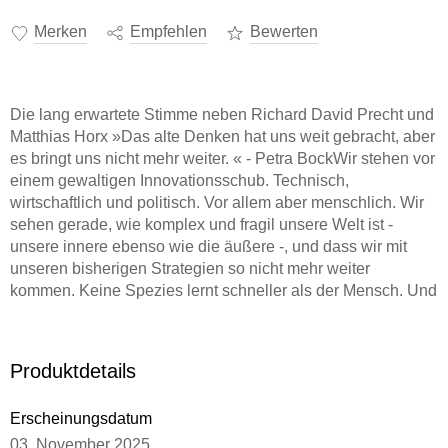
Merken
Empfehlen
Bewerten
Die lang erwartete Stimme neben Richard David Precht und
Matthias Horx »Das alte Denken hat uns weit gebracht, aber
es bringt uns nicht mehr weiter. « - Petra BockWir stehen vor
einem gewaltigen Innovationsschub. Technisch,
wirtschaftlich und politisch. Vor allem aber menschlich. Wir
sehen gerade, wie komplex und fragil unsere Welt ist -
unsere innere ebenso wie die äußere -, und dass wir mit
unseren bisherigen Strategien so nicht mehr weiter
kommen. Keine Spezies lernt schneller als der Mensch. Und
keine Spezies hat mehr zu lernen. Wir werden uns neu
erfinden. - Petra BockDie bekannte Management-Beraterin
Petra Bock schreibt über altes Denken, wie wir es
Produktdetails
überwinden, und warum wir nach dem technischen den
menschlichen Fortschritt brauchen. Dass die Welt verrückt
Erscheinungsdatum
spielt, dass wir alle mehr oder weniger gestört sind, wer
03. November 2025
würde da nicht zustimmen? Die Transformations-Forscherin