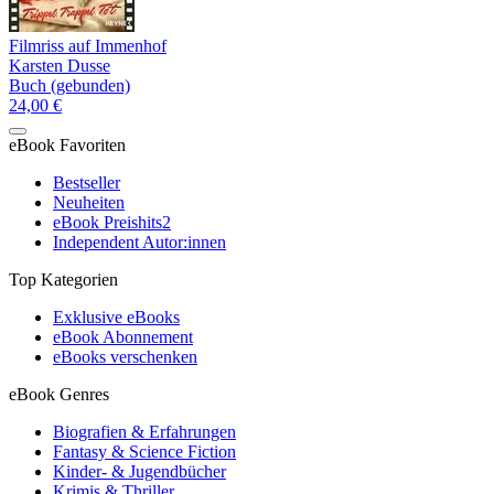
Filmriss auf Immenhof
Karsten Dusse
Buch (gebunden)
24,00 €
eBook Favoriten
Bestseller
Neuheiten
eBook Preishits
2
Independent Autor:innen
Top Kategorien
Exklusive eBooks
eBook Abonnement
eBooks verschenken
eBook Genres
Biografien & Erfahrungen
Fantasy & Science Fiction
Kinder- & Jugendbücher
Krimis & Thriller