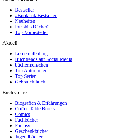
Bestseller
#BookTok Bestseller
Neuheiten
Preishits Bücher
2
Top-Vorbesteller
Aktuell
Leseempfehlung
Buchtrends auf Social Media
büchermenschen
Top Autor:innen
Top Serien
Gebrauchtbuch
Buch Genres
Biografien & Erfahrungen
Coffee Table Books
Comics
Fachbücher
Fantasy
Geschenkbücher
Jugendbücher