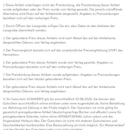
Diese Artikel unterliegen nicht der Preisbindung, die Preisbindung dieser Artikel
2
wurde aufgehoben oder der Preis wurde vom Verlag gesenkt. Die jeweils zutreffende
Alternative wird Ihnen auf der Artikelseite dargestellt. Angaben zu Preissenkungen
beziehen sich auf den vorherigen Preis.
Durch Öffnen der Leseprobe willigen Sie ein, dass Daten an den Anbieter der
3
Leseprobe übermittelt werden.
Der gebundene Preis dieses Artikels wird nach Ablauf des auf der Artikelseite
4
dargestellten Datums vom Verlag angehoben.
Der Preisvergleich bezieht sich auf die unverbindliche Preisempfehlung (UVP) des
5
Herstellers.
Der gebundene Preis dieses Artikels wurde vom Verlag gesenkt. Angaben zu
6
Preissenkungen beziehen sich auf den vorherigen Preis.
Die Preisbindung dieses Artikels wurde aufgehoben. Angaben zu Preissenkungen
7
beziehen sich auf den letzten gebundenen Preis.
Der gebundene Preis dieses Artikels wird nach Ablauf des auf der Artikelseite
8
dargestellten Datums vom Verlag angehoben.
Ihr Gutschein SOMMER13 gilt bis einschließlich 10.08.2026. Sie können den
12
Gutschein ausschließlich online einlösen unter www.hugendubel.de. Keine Bestellung
zur Abholung mit Zahlung in der Filiale möglich. Der Gutschein ist nicht gültig für
gesetzlich preisgebundene Artikel (deutschsprachige Bücher und eBooks) sowie für
preisgebundene Kalender, tolino shine (4016621130466), tolino select und das
Hugendubel Hörbuch Abo. Der Gutschein ist nicht mit anderen Gutscheinen und
Geschenkkarten kombinierbar. Eine Barauszahlung ist nicht möglich. Ein Weiterverkauf
und der Handel des Gutscheincodes sind nicht gestattet.