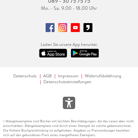
089 - 30 75 75 75
Mo. - Sa. 9.00 - 18.00 Uhr
Laden Sie unsere App herunter.
Datenschutz
AGB
Impressum
Widerrufsbelehrung
Datenschutzeinstellungen
Mängelexemplare sind Bücher mit leichten Beschädigungen, die das Lesen aber nicht
1
einschränken. Mängelexemplare sind durch einen Stempel als solche gekennzeichnet.
Die frühere Buchpreisbindung ist aufgehoben. Angaben zu Preissenkungen beziehen
sich auf den gebundenen Preis eines mangelfreien Exemplars.