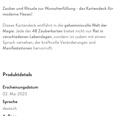
Zauber und Rituale zur Wunscherfüllung - das Kartendeck für
moderne Hexen!
Dieses Kartendeck entführt in die
geheimnisvolle Welt der
Magie
. Jede der
48 Zauberkarten
bietet nicht nur
Rat in
verschiedenen Lebenslagen
, sondern ist zudem mit einem
Spruch versehen, der kraftvolle Veränderungen und
Manifestationen
hervorruft.
Das beiliegende Anleitungsbuch erläutert anschaulich die
Bedeutung der Karten
und welche einfachen Hilfsmittel für
die Rituale benötigt werden. Außerdem erklärt es, wie
Produktdetails
Jahreszeiten, Mondphasen und andere Naturgesetze die
Wirkung der Sprüche
verstärken können.
Erscheinungsdatum
Wir lernen beispielsweise, was wir tun können, wenn wir uns
02. Mai 2023
nach
Kraft
und
Klarheit
sehnen, nach
Glück
und
Inspiration
Sprache
suchen oder Abstand von der Welt um uns herum brauchen.
deutsch
Für jede Lebenslage und jede Sorge bieten die Karten das
passende Ritual
.