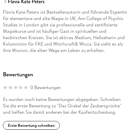
Flavia Kate Peters
Flavia Kate Peters ist Bestsellerautorin und führende Expertin
für elementare und alte Magie in UK. Am College of Psychic
Studies in London gibt sie professionelle und zertifizierte
Magiekurse und ist häufiger Gast in spirituellen und
heidnischen Kreisen. Sie ist aktives Medium, Hellseherin und
Kolumnistin für FAE und Witchcraft& Wicca. Sie sieht es als
ihre Mission, die alten Wege am Leben zu erhalten.
Barbara Meiklejohn-Free ist selbsternannte Hochland-
Seherin und Hexe seit sie 16 Jahre alt ist. Sie ist
Bewertungen
Bestsellerautorin, Lehrerein, Fürsprecherin und Beschützerin
der Erden-Traditionen. Sie lehrte bereits tausende von
0 Bewertungen
Menschen in medialen Sitzungen und im Schamanismus am
Arthur Dinflay College im Edinburgh College und am College
Es wurden noch keine Bewertungen abgegeben. Schreiben
of Psychic Studies in London. Aus ihrem Kontakt mit
Sie die erste Bewertung zu "Das Orakel der Zaubersprüche"
zahlreichen indigenen Kulturen in aller Welt webte sie ihr
und helfen Sie damit anderen bei der Kaufentscheidung.
Verständnis und ihre Weisheit.
Erste Bewertung schreiben