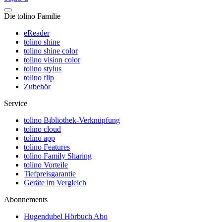
Die tolino Familie
eReader
tolino shine
tolino shine color
tolino vision color
tolino stylus
tolino flip
Zubehör
Service
tolino Bibliothek-Verknüpfung
tolino cloud
tolino app
tolino Features
tolino Family Sharing
tolino Vorteile
Tiefpreisgarantie
Geräte im Vergleich
Abonnements
Hugendubel Hörbuch Abo