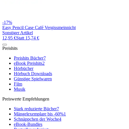
-17%
Easy Pencil Case Café Vergissmeinnicht
Sonstiger Artikel
12,95 €
Statt
15,74 €
Preishits
Preishits Bücher
7
eBook Preishits
2
Hörbücher
Hörbuch Downloads
Günstige Spielwaren
Film
Musik
Preiswerte Empfehlungen
Stark reduzierte Bücher
7
Mängelexemplare bis -60%
1
Schnäppchen der Woche
4
eBook-Bundles