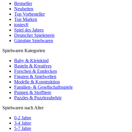
Bestseller
Neuheiten
Top Vorbesteller
Top Marken
tonies®
Spiel des Jahres
Deutscher Spielepreis
Günstige Spielwaren
Spielwaren Kategorien
Baby & Kleinkind
Basteln & Kreatives
Forschen & Entdecken
Figuren & Spielwelten
Modelle & Konstruktion
Familien- & Gesellschaftsspiele
Puppen & Stofftiere
Puzzles & Puzzlezubehör
Spielwaren nach Alter
0-2 Jahre
3-4 Jahre
5-7 Jahre