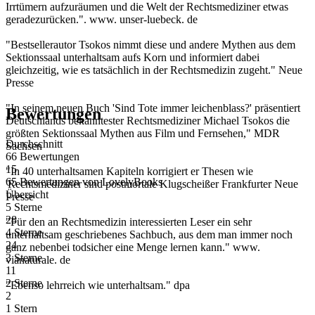
Irrtümern aufzuräumen und die Welt der Rechtsmediziner etwas
geradezurücken.". www. unser-luebeck. de
"Bestsellerautor Tsokos nimmt diese und andere Mythen aus dem
Sektionssaal unterhaltsam aufs Korn und informiert dabei
gleichzeitig, wie es tatsächlich in der Rechtsmedizin zugeht." Neue
Presse
"In seinem neuen Buch 'Sind Tote immer leichenblass?' präsentiert
Bewertungen
Deutschlands bekanntester Rechtsmediziner Michael Tsokos die
größten Sektionssaal Mythen aus Film und Fernsehen," MDR
Durchschnitt
Sachsen
66 Bewertungen
15
"In 40 unterhaltsamen Kapiteln korrigiert er Thesen wie
65 Bewertungen
von
LovelyBooks
'Rechtsmediziner sind postmortale Klugscheißer Frankfurter Neue
Übersicht
Presse
5 Sterne
28
"Für den an Rechtsmedizin interessierten Leser ein sehr
4 Sterne
unterhaltsam geschriebenes Sachbuch, aus dem man immer noch
24
ganz nebenbei todsicher eine Menge lernen kann." www.
3 Sterne
vianaturale. de
11
2 Sterne
"Ebenso lehrreich wie unterhaltsam." dpa
2
1 Stern