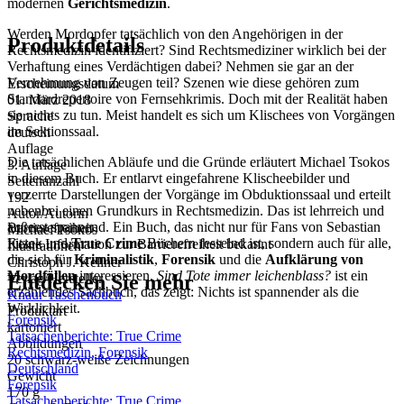
modernen
Gerichtsmedizin
.
Werden Mordopfer tatsächlich von den Angehörigen in der
Produktdetails
Rechtsmedizin identifiziert? Sind Rechtsmediziner wirklich bei der
Verhaftung eines Verdächtigen dabei? Nehmen sie gar an der
Vernehmung von Zeugen teil? Szenen wie diese gehören zum
Erscheinungsdatum
Standardrepertoire von Fernsehkrimis. Doch mit der Realität haben
01. März 2018
sie nichts zu tun. Meist handelt es sich um Klischees von Vorgängen
Sprache
im Sektionssaal.
deutsch
Auflage
Die tatsächlichen Abläufe und die Gründe erläutert Michael Tsokos
3. Auflage
in diesem Buch. Er entlarvt eingefahrene Klischeebilder und
Seitenanzahl
verzerrte Darstellungen der Vorgänge im Obduktionssaal und erteilt
192
nebenbei einen Grundkurs in Rechtsmedizin. Das ist lehrreich und
Autor/Autorin
äußerst spannend. Ein Buch, das nicht nur für Fans von Sebastian
Barrierefreiheit
Michael Tsokos
Fitzek und
True Crime
Büchern fesselnd ist, sondern auch für alle,
Keine Information zur Barrierefreiheit bekannt
Illustrationen
die sich für
Kriminalistik
,
Forensik
und die
Aufklärung von
Christoph J. Kellner
Mordfällen
interessieren.
Sind Tote immer leichenblass?
ist ein
Entdecken Sie mehr
Verlag/Hersteller
erzählendes Sachbuch, das zeigt: Nichts ist spannender als die
Knaur Taschenbuch
Wirklichkeit.
Produktart
Forensik
kartoniert
Tatsachenberichte: True Crime
Abbildungen
Rechtsmedizin, Forensik
20 schwarz-weiße Zeichnungen
Deutschland
Gewicht
Forensik
170 g
Tatsachenberichte: True Crime