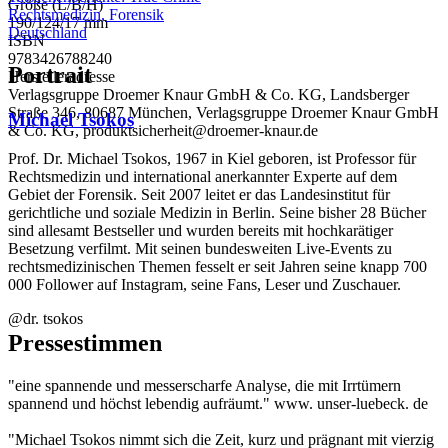
Größe (L/B/H)
Rechtsmedizin, Forensik
190/124/17 mm
Deutschland
ISBN
9783426788240
Portrait
Herstelleradresse
Verlagsgruppe Droemer Knaur GmbH & Co. KG, Landsberger
Straße 346, 80687 München, Verlagsgruppe Droemer Knaur GmbH
Michael Tsokos
& Co. KG, produktsicherheit@droemer-knaur.de
Prof. Dr. Michael Tsokos, 1967 in Kiel geboren, ist Professor für
Rechtsmedizin und international anerkannter Experte auf dem
Gebiet der Forensik. Seit 2007 leitet er das Landesinstitut für
gerichtliche und soziale Medizin in Berlin. Seine bisher 28 Bücher
sind allesamt Bestseller und wurden bereits mit hochkarätiger
Besetzung verfilmt. Mit seinen bundesweiten Live-Events zu
rechtsmedizinischen Themen fesselt er seit Jahren seine knapp 700
000 Follower auf Instagram, seine Fans, Leser und Zuschauer.
@dr. tsokos
Pressestimmen
"eine spannende und messerscharfe Analyse, die mit Irrtümern
spannend und höchst lebendig aufräumt." www. unser-luebeck. de
"Michael Tsokos nimmt sich die Zeit, kurz und prägnant mit vierzig