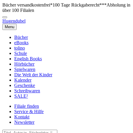
Bücher versandkostenfrei*
100 Tage Rückgaberecht***
Abholung in
über 100 Filialen
Hugendubel
Menu
Bücher
eBooks
tolino
Schule
English Books
Hörbücher
Spielwaren
Die Welt der Kinder
Kalender
Geschenke
Schreibwaren
SALE²
Filiale finden
Service & Hilfe
Kontakt
Newsletter