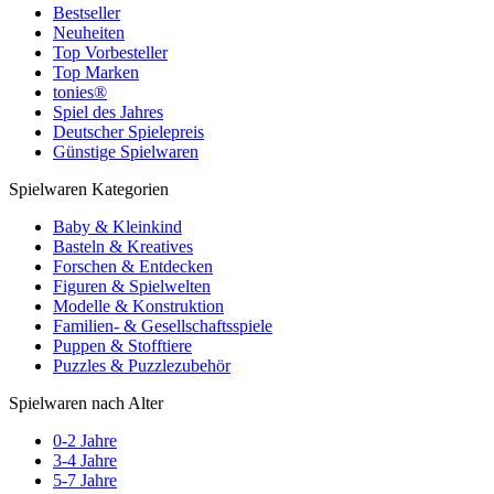
Bestseller
Neuheiten
Top Vorbesteller
Top Marken
tonies®
Spiel des Jahres
Deutscher Spielepreis
Günstige Spielwaren
Spielwaren Kategorien
Baby & Kleinkind
Basteln & Kreatives
Forschen & Entdecken
Figuren & Spielwelten
Modelle & Konstruktion
Familien- & Gesellschaftsspiele
Puppen & Stofftiere
Puzzles & Puzzlezubehör
Spielwaren nach Alter
0-2 Jahre
3-4 Jahre
5-7 Jahre