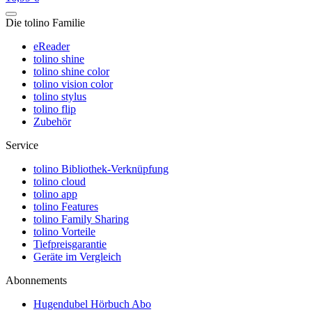
Die tolino Familie
eReader
tolino shine
tolino shine color
tolino vision color
tolino stylus
tolino flip
Zubehör
Service
tolino Bibliothek-Verknüpfung
tolino cloud
tolino app
tolino Features
tolino Family Sharing
tolino Vorteile
Tiefpreisgarantie
Geräte im Vergleich
Abonnements
Hugendubel Hörbuch Abo