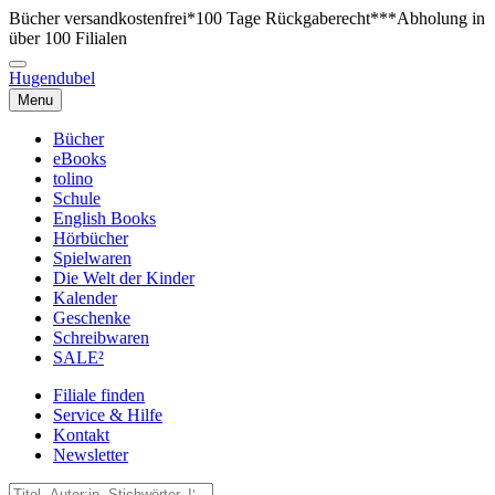
Bücher versandkostenfrei*
100 Tage Rückgaberecht***
Abholung in
über 100 Filialen
Hugendubel
Menu
Bücher
eBooks
tolino
Schule
English Books
Hörbücher
Spielwaren
Die Welt der Kinder
Kalender
Geschenke
Schreibwaren
SALE²
Filiale finden
Service & Hilfe
Kontakt
Newsletter