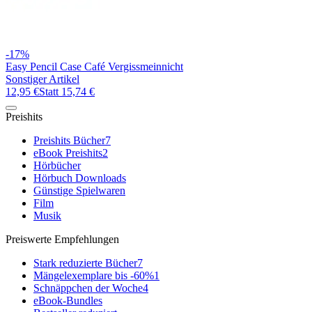
-17%
Easy Pencil Case Café Vergissmeinnicht
Sonstiger Artikel
12,95 €
Statt
15,74 €
Preishits
Preishits Bücher
7
eBook Preishits
2
Hörbücher
Hörbuch Downloads
Günstige Spielwaren
Film
Musik
Preiswerte Empfehlungen
Stark reduzierte Bücher
7
Mängelexemplare bis -60%
1
Schnäppchen der Woche
4
eBook-Bundles