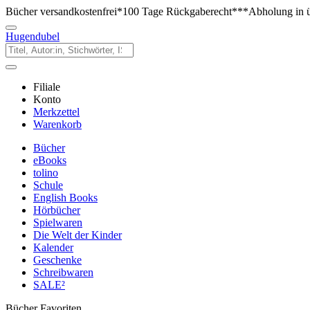
Bücher versandkostenfrei*
100 Tage Rückgaberecht***
Abholung in ü
Hugendubel
Filiale
Konto
Merkzettel
Warenkorb
Bücher
eBooks
tolino
Schule
English Books
Hörbücher
Spielwaren
Die Welt der Kinder
Kalender
Geschenke
Schreibwaren
SALE²
Bücher Favoriten