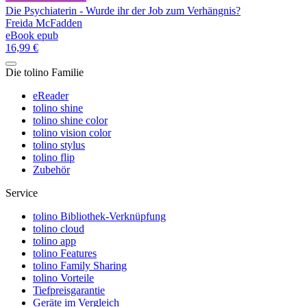
Die Psychiaterin - Wurde ihr der Job zum Verhängnis?
Freida McFadden
eBook epub
16,99 €
Die tolino Familie
eReader
tolino shine
tolino shine color
tolino vision color
tolino stylus
tolino flip
Zubehör
Service
tolino Bibliothek-Verknüpfung
tolino cloud
tolino app
tolino Features
tolino Family Sharing
tolino Vorteile
Tiefpreisgarantie
Geräte im Vergleich