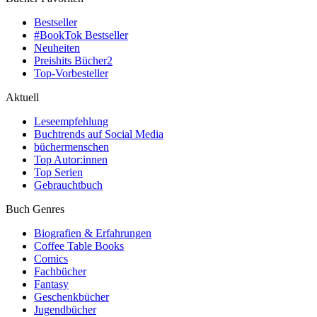
Bestseller
#BookTok Bestseller
Neuheiten
Preishits Bücher
2
Top-Vorbesteller
Aktuell
Leseempfehlung
Buchtrends auf Social Media
büchermenschen
Top Autor:innen
Top Serien
Gebrauchtbuch
Buch Genres
Biografien & Erfahrungen
Coffee Table Books
Comics
Fachbücher
Fantasy
Geschenkbücher
Jugendbücher