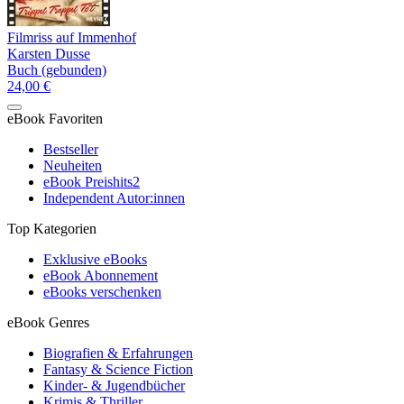
Filmriss auf Immenhof
Karsten Dusse
Buch (gebunden)
24,00 €
eBook Favoriten
Bestseller
Neuheiten
eBook Preishits
2
Independent Autor:innen
Top Kategorien
Exklusive eBooks
eBook Abonnement
eBooks verschenken
eBook Genres
Biografien & Erfahrungen
Fantasy & Science Fiction
Kinder- & Jugendbücher
Krimis & Thriller