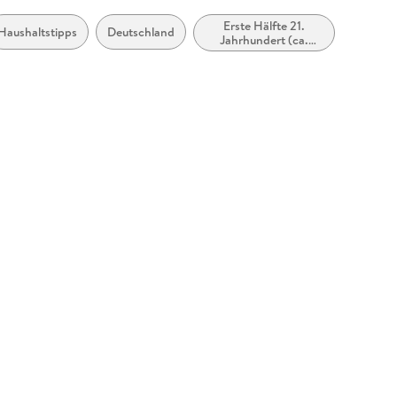
Erste Hälfte 21.
Haushaltstipps
Deutschland
Jahrhundert (ca.
2000 bis ca. 2050)