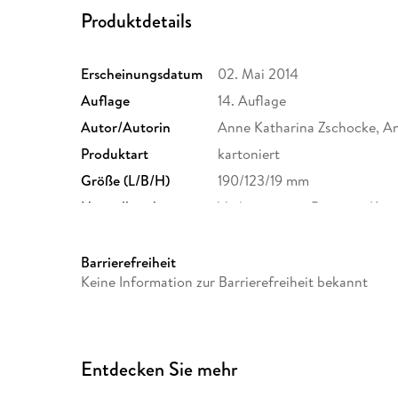
Produktdetails
Erscheinungsdatum
02. Mai 2014
Auflage
14. Auflage
Autor/Autorin
Anne Katharina Zschocke, A
Produktart
kartoniert
Größe (L/B/H)
190/123/19 mm
Herstelleradresse
Verlagsgruppe Droemer Kna
Straße 346, 80687 München
GmbH & Co. KG, produktsic
Barrierefreiheit
Keine Information zur Barrierefreiheit bekannt
Entdecken Sie mehr