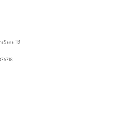
nsSana TB
876718