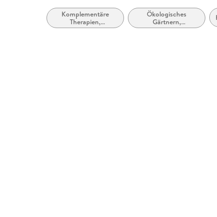
Komplementäre
Ökologisches
Therapien,
Gärtnern,
Heilverfahren und
nachhaltiger Anbau
Gesundheit