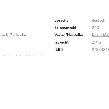
Sprache
deutsch
Seitenanzahl
240
nne K. Zschocke
Verlag/Hersteller
Knaur Me
Gewicht
214 g
ISBN
9783426
ur GmbH & Co. KG, Landsberger
, Verlagsgruppe Droemer Knaur
herheit@droemer-knaur.de