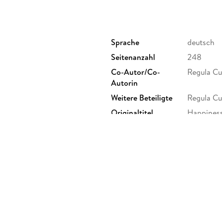
Umsetzung buddhistischer Weisheit im Alltag 
werden ergänzt durch private, bisher unveröff
Sprache
deutsch
Seitenanzahl
248
Co-Autor/Co-
Regula Cu
Autorin
Weitere Beteiligte
Regula Cu
Originaltitel
Happines
Produktart
kartoniert
Gewicht
269 g
ISBN
9783426
ur GmbH & Co. KG, Landsberger
, Verlagsgruppe Droemer Knaur
herheit@droemer-knaur.de