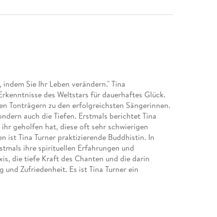
, indem Sie Ihr Leben verändern." Tina
 Erkenntnisse des Weltstars für dauerhaftes Glück.
ten Tonträgern zu den erfolgreichsten Sängerinnen.
ndern auch die Tiefen. Erstmals berichtet Tina
s ihr geholfen hat, diese oft sehr schwierigen
en ist Tina Turner praktizierende Buddhistin. In
stmals ihre spirituellen Erfahrungen und
is, die tiefe Kraft des Chanten und die darin
und Zufriedenheit. Es ist Tina Turner ein
s-Lektionen nun mit einer breiten Öffentlichkeit zu
 Lebenssituationen Hilfestellungen zu geben und zu
hre Botschaft lautet: "Auch in den dunkelsten
ine gute Richtung zu verändern."Die praktische