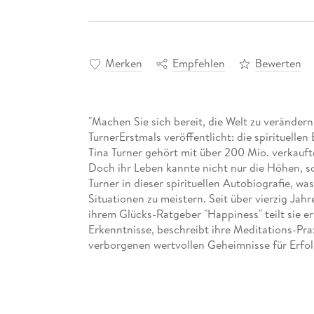
Merken
Empfehlen
Bewerten
"Machen Sie sich bereit, die Welt zu verändern
TurnerErstmals veröffentlicht: die spirituellen
Tina Turner gehört mit über 200 Mio. verkauf
Doch ihr Leben kannte nicht nur die Höhen, so
Turner in dieser spirituellen Autobiografie, wa
Situationen zu meistern. Seit über vierzig Jahr
ihrem Glücks-Ratgeber "Happiness" teilt sie er
Erkenntnisse, beschreibt ihre Meditations-Prax
verborgenen wertvollen Geheimnisse für Erfolg 
persönliches Anliegen, ihre spirituellen Leben
teilen, um anderen gerade auch in schwierigen
zeigen, dass Glück immer wieder möglich ist. I
Zeiten hast du es in der Hand, dein Leben in e