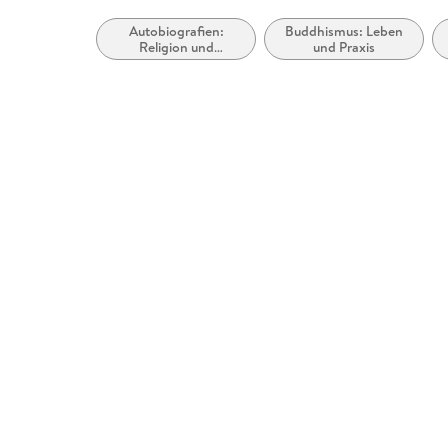
Autobiografien:
Buddhismus: Leben
Religion und
und Praxis
Spirituelles