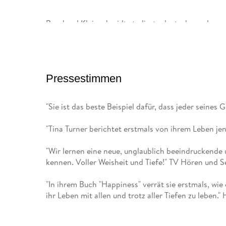
Bernhard Kleinschmidt studierte deutsche und ame
und hat fünf Jahre in Japan gelebt. Übersetzt hat e
King.
Pressestimmen
"Sie ist das beste Beispiel dafür, dass jeder seines
"Tina Turner berichtet erstmals von ihrem Leben jen
"Wir lernen eine neue, unglaublich beeindruckende 
kennen. Voller Weisheit und Tiefe!" TV Hören und 
"In ihrem Buch "Happiness" verrät sie erstmals, wie d
ihr Leben mit allen und trotz aller Tiefen zu leben."