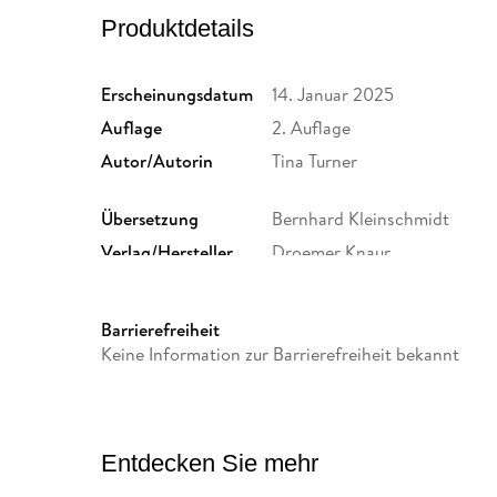
Produktdetails
Erscheinungsdatum
14. Januar 2025
Auflage
2. Auflage
Autor/Autorin
Tina Turner
Übersetzung
Bernhard Kleinschmidt
Verlag/Hersteller
Droemer Knaur
Originalsprache
englisch
Abbildungen
8 Farbabb.
Barrierefreiheit
Größe (L/B/H)
205/125/14 mm
Keine Information zur Barrierefreiheit bekannt
Herstelleradresse
Verlagsgruppe Droemer Kna
Straße 346, 80687 München
GmbH & Co. KG, produktsic
Entdecken Sie mehr