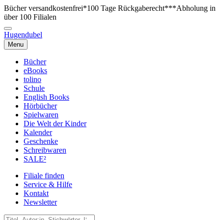
Bücher versandkostenfrei*
100 Tage Rückgaberecht***
Abholung in
über 100 Filialen
Hugendubel
Menu
Bücher
eBooks
tolino
Schule
English Books
Hörbücher
Spielwaren
Die Welt der Kinder
Kalender
Geschenke
Schreibwaren
SALE²
Filiale finden
Service & Hilfe
Kontakt
Newsletter