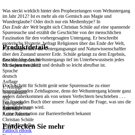
Was steckt wirklich hinter den Prophezeiungen vom Weltuntergang
im Jahr 2012? Ist es mehr als ein Gemisch aus Magie und
Wunderglaube? Oder doch nur ein Medienhype? In
Das Ende der Welt
begibt sich Christian Schüle auf eine spannende
Spurensuche und erzählt die Geschichte von der menschlichen
Faszination für den vorhergesagten Untergang. Er beschreibt
esoterische Hysterie, befragt Religionen über das Ende der Welt,
Produktdetails
Psychologen über die Untergangsangst und Naturwissenschaftler
über den Zustand unserer Erde. Schüle gelangt zu dem Ergebnis,
dass die Idee des Weltuntergangs tief im Unterbewusstsein jedes
Erscheinungsdatum
Menschen verankert und deshalb so leicht abrufbar ist.
03. September 2012
Sprache
deutsch
Auflage
Doch Schritt für Schritt gerät seine Spurensuche zu einer
1. Auflage
beunruhigenden Zeitdiagnose, denn der Weltuntergang könnte ganz
Seitenanzahl
anders daherkommen als von seinen Verfechtern beschrieben . . .
352
Ein fesselndes Buch über unsere Ängste und die Frage, was uns die
Dateigröße
Zukunft bringen wird.
Barrierefreiheit
3,06 MB
Keine Information zur Barrierefreiheit bekannt
Autor/Autorin
Christian Schüle
Entdecken Sie mehr
Verlag/Hersteller
Pattloch eBook