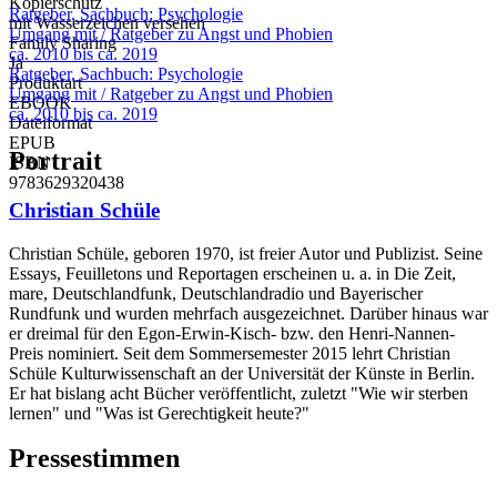
Kopierschutz
Ratgeber, Sachbuch: Psychologie
mit Wasserzeichen versehen
Umgang mit / Ratgeber zu Angst und Phobien
Family Sharing
ca. 2010 bis ca. 2019
Ja
Ratgeber, Sachbuch: Psychologie
Produktart
Umgang mit / Ratgeber zu Angst und Phobien
EBOOK
ca. 2010 bis ca. 2019
Dateiformat
EPUB
Portrait
ISBN
9783629320438
Christian Schüle
Christian Schüle, geboren 1970, ist freier Autor und Publizist. Seine
Essays, Feuilletons und Reportagen erscheinen u. a. in Die Zeit,
mare, Deutschlandfunk, Deutschlandradio und Bayerischer
Rundfunk und wurden mehrfach ausgezeichnet. Darüber hinaus war
er dreimal für den Egon-Erwin-Kisch- bzw. den Henri-Nannen-
Preis nominiert. Seit dem Sommersemester 2015 lehrt Christian
Schüle Kulturwissenschaft an der Universität der Künste in Berlin.
Er hat bislang acht Bücher veröffentlicht, zuletzt "Wie wir sterben
lernen" und "Was ist Gerechtigkeit heute?"
Pressestimmen