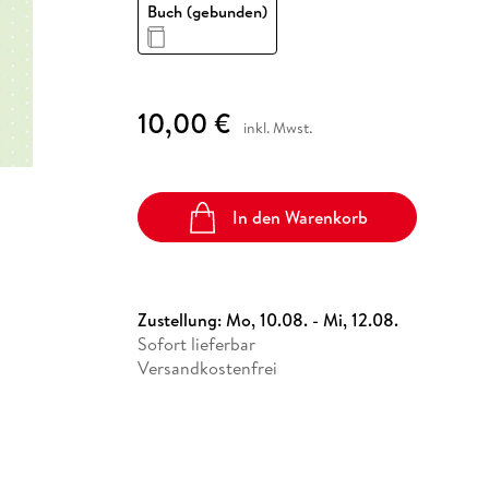
Fremdsprachige Bücher
Buch (gebunden)
n Lernhilfen
 Jugendbücher
eiber
Hörbuch Downloads im Bundle
cher
 Vergleich
 Puzzlezubehör
Lernen
New Adult
STABILO
Taschenbücher
hilfen
hriller
 Backen
er
lender
Ratgeber
op
hriller
Romance
10,00 €
inkl. Mwst.
Sachbücher
precher:innen
Science Fiction
Fremdsprachige Bücher
In den Warenkorb
Zustellung:
Mo, 10.08. - Mi, 12.08.
Sofort lieferbar
Versandkostenfrei