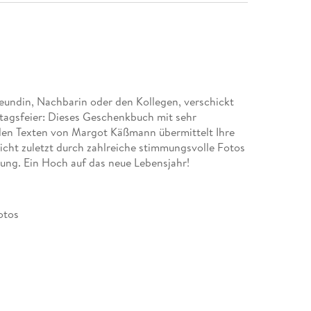
reundin, Nachbarin oder den Kollegen, verschickt
stagsfeier: Dieses Geschenkbuch mit sehr
den Texten von Margot Käßmann übermittelt Ihre
cht zuletzt durch zahlreiche stimmungsvolle Fotos
ung. Ein Hoch auf das neue Lebensjahr!
otos
hes Cover
nschweißung verzichtet