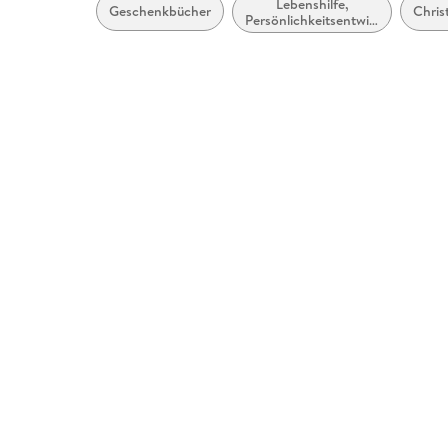
Lebenshilfe,
Geschenkbücher
Chris
Persönlichkeitsentwicklung
und praktische Tipps