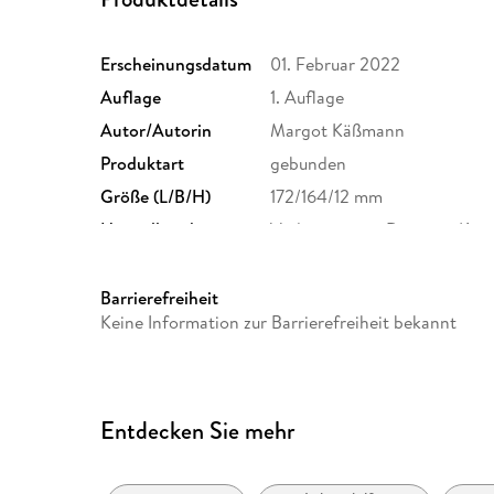
Erscheinungsdatum
01. Februar 2022
Auflage
1. Auflage
Autor/Autorin
Margot Käßmann
Produktart
gebunden
Größe (L/B/H)
172/164/12 mm
Herstelleradresse
Verlagsgruppe Droemer Kna
Straße 346, 80687 München
GmbH & Co. KG, produktsic
Barrierefreiheit
Keine Information zur Barrierefreiheit bekannt
Entdecken Sie mehr