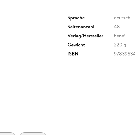
Sprache
deutsch
Seitenanzahl
48
Verlag/Hersteller
bene!
Gewicht
220 g
ISBN
9783963
ur GmbH & Co. KG, Landsberger
, Verlagsgruppe Droemer Knaur
herheit@droemer-knaur.de