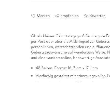
Merken
Empfehlen
Bewerten
Ob als kleiner Geburtstagsgruß für die gute F
per Post oder aber als Mitbringsel zur Geburt
persönlichen, wertschätzenden und aufbauen
Geburtstagswünsche auf wunderbare Weise. Ni
und eine wunderschöne, hochwertige Ausstatt
48 Seiten, Format 16, 3 cm x 17, 1 cm
Vierfarbig gestaltet mit stimmungsvollen F
Verwendetes Papier ist FSC-zertifiziert
Mit Spotlack veredeltes, kratzunempfindlic
Der Umwelt zuliebe wird auf eine Folien-Ei