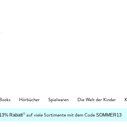
 Books
Hörbücher
Spielwaren
Die Welt der Kinder
K
Kinderbücher
auf viele Sortimente mit dem Code
12
13% Rabatt
SOMMER13
enres
Genres
en
zt neu
ren Kategorien
egorien
nkanlässe
tischzubehör
English Books Kategorien
Preiswerte Empfehlungen
Buch Genres
Fremdsprachiges
Abonnements
Schulbücher
Preishits auf CD
Spielwaren nach Alter
Top Marken
Geschenke Kategorien
Top Marken
Ban
Ban
Spielwaren nach Alter