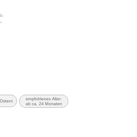
b.
15 mm
ruppe Droemer Knaur GmbH & Co. KG, Landsberger
46, 80687 München, Verlagsgruppe Droemer Knaur
o. KG, produktsicherheit@droemer-knaur.de
empfohlenes Alter:
Ostern
ab ca. 24 Monaten