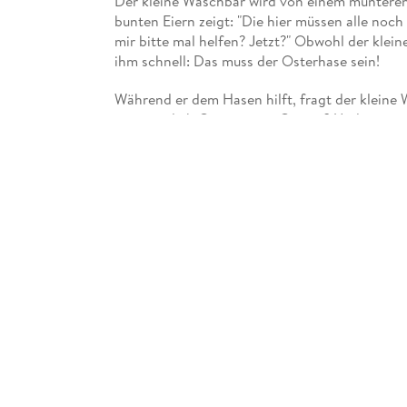
Der kleine Waschbär wird von einem munteren
bunten Eiern zeigt: "Die hier müssen alle noch
mir bitte mal helfen? Jetzt?" Obwohl der klei
ihm schnell: Das muss der Osterhase sein!
Während er dem Hasen hilft, fragt der kleine
es eigentlich Ostereier zu Ostern? Und warum 
"Das hat mich ehrlich gesagt noch niemand gefr
so."
Eine weise Eule hatte die beiden oben vom Ba
Gespräch ein. "Das mit dem Ostereierversteck
sehr lange", erinnert sich die Eule. "Aber wus
Grund feiern?"
Der Osterhase und der kleine Waschbär schaue
"Warum feiern wir denn Ostern?", will der klei
Die Eule erklärt: "Vor vielen, vielen Jahren is