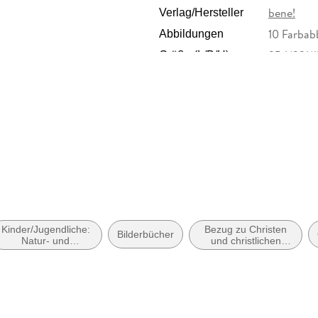
bene!
Verlag/Hersteller
10 Farbab
Abbildungen
254/231/
Größe (L/B/H)
Verlagsg
Herstelleradresse
Straße 3
GmbH & C
Kinder/Jugendliche:
Bezug zu Christen
Bilderbücher
Natur- und
und christlichen
Tiergeschichten
Gruppen