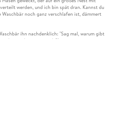
 Hasen geweckt, der auf ein großes Nest mit
 verteilt werden, und ich bin spät dran. Kannst du
ne Waschbär noch ganz verschlafen ist, dämmert
 Waschbär ihn nachdenklich: "Sag mal, warum gibt
sind sie so bunt angemalt?"
agt", sagt der Hase. "Ich glaube, das ist einfach
um herab belauscht und mischt sich in das
en machen wir hier im Wald wirklich schon sehr,
stet ihr, dass wir Ostern aus einem ganz bestimmten
n sich fragend an.
ne Waschbär gleich wissen.
t Jesus gestorben. Alle seine Freunde waren sehr