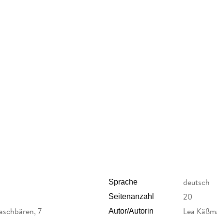
traurig deswegen. Aber dann haben sie gemerkt:
fest an ihn denken, merken wir, dass er noch be
liebt und dass die Liebe stärker ist alles ander
Ostern."
Auf einmal regt es sich im Wald. Vögel begin
Tiere und wünschen sich frohe Ostern.
"Ostern ist schön", schwärmt der kleine Wasch
"Das finde ich auch", stimmt die Eule zu.
Der kleine Waschbär überlegt: "Vielleicht freu
"Ich bin mir sicher, ihm gefällt es, dass wir das
deutsch
Sprache
20
Seitenanzahl
aschbären, 7
Lea Käßm
Autor/Autorin