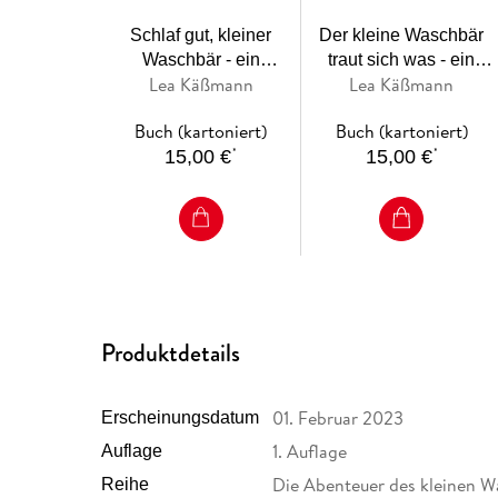
Schlaf gut, kleiner
Der kleine Waschbär
Waschbär - ein
traut sich was - ein
Lea Käßmann
Lea Käßmann
Bilderbuch für Kinder ab
Bilderbuch für Kinder ab
2 Jahren
2 Jahren
Buch (kartoniert)
Buch (kartoniert)
*
*
15,00 €
15,00 €
Produktdetails
01. Februar 2023
Erscheinungsdatum
1. Auflage
Auflage
Die Abenteuer des kleinen W
Reihe