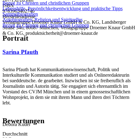
Bezug zu Christen und christlichen Gruppen
ISBN
Lebenshilfe, Persönlichkeitsentwicklung und praktische Tipps
9783963402746
Sammelbiografien
Herstelleradresse
Autobiografien: Religion und Spirituelles
Verlagsgruppe Droemer Knaur GmbH & Co. KG, Landsberger
Bezug zu Christen und christlichen Gruppen
Straße 346, 80687 München, Verlagsgruppe Droemer Knaur GmbH
& Co. KG, produktsicherheit@droemer-knaur.de
Portrait
Sarina Pfauth
Sarina Pfauth hat Kommunikationswissenschaft, Politik und
Interkulturelle Kommunikation studiert und als Onlineredakteurin
bei sueddeutsche. de gearbeitet. Inzwischen ist sie freiberuflich als
Journalistin und Autorin tätig. Sie engagiert sich ehrenamtlich im
Vorstand des CVJM München und in einem genossenschaftlichen
Wohnprojekt, in dem sie mit ihrem Mann und ihren drei Töchtern
lebt.
Bewertungen
Debora Kuder
Durchschnitt