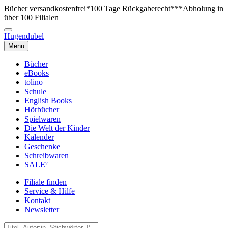
Bücher versandkostenfrei*
100 Tage Rückgaberecht***
Abholung in
über 100 Filialen
Hugendubel
Menu
Bücher
eBooks
tolino
Schule
English Books
Hörbücher
Spielwaren
Die Welt der Kinder
Kalender
Geschenke
Schreibwaren
SALE²
Filiale finden
Service & Hilfe
Kontakt
Newsletter