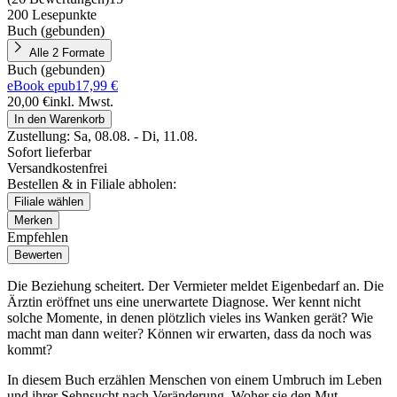
200 Lesepunkte
Buch (gebunden)
Alle 2 Formate
Buch (gebunden)
eBook epub
17,99 €
20,00 €
inkl. Mwst.
In den Warenkorb
Zustellung:
Sa, 08.08. - Di, 11.08.
Sofort lieferbar
Versandkostenfrei
Bestellen & in Filiale abholen:
Filiale wählen
Merken
Empfehlen
Bewerten
Die Beziehung scheitert. Der Vermieter meldet Eigenbedarf an. Die
Ärztin eröffnet uns eine unerwartete Diagnose. Wer kennt nicht
solche Momente, in denen plötzlich vieles ins Wanken gerät? Wie
macht man dann weiter? Können wir erwarten, dass da noch was
kommt?
In diesem Buch erzählen Menschen von einem Umbruch im Leben
und ihrer Sehnsucht nach Veränderung. Woher sie den Mut