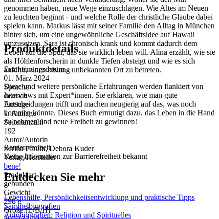
genommen haben, neue Wege einzuschlagen. Wie Altes im Neuen
zu leuchten beginnt - und welche Rolle der christliche Glaube dabei
spielen kann. Markus lässt mit seiner Familie den Alltag in München
hinter sich, um eine ungewöhnliche Geschäftsidee auf Hawaii
umzusetzen. Sara ist chronisch krank und kommt dadurch dem
Produktdetails
Leben auf die Spur, das sie wirklich leben will. Alina erzählt, wie sie
als Höhlenforscherin in dunkle Tiefen absteigt und wie es sich
Erscheinungsdatum
anfühlt, einen bislang unbekannten Ort zu betreten.
01. März 2024
Diese und weitere persönliche Erfahrungen werden flankiert von
Sprache
Interviews mit Expert*innen. Sie erklären, wie man gute
deutsch
Entscheidungen trifft und machen neugierig auf das, was noch
Auflage
kommen könnte. Dieses Buch ermutigt dazu, das Leben in die Hand
1. Auflage
zu nehmen und neue Freiheit zu gewinnen!
Seitenanzahl
192
Autor/Autorin
Barrierefreiheit
Sarina Pfauth, Debora Kuder
Keine Information zur Barrierefreiheit bekannt
Verlag/Hersteller
bene!
Entdecken Sie mehr
Produktart
gebunden
Gewicht
Lebenshilfe, Persönlichkeitsentwicklung und praktische Tipps
298 g
Sammelbiografien
Größe (L/B/H)
Autobiografien: Religion und Spirituelles
207/132/20 mm