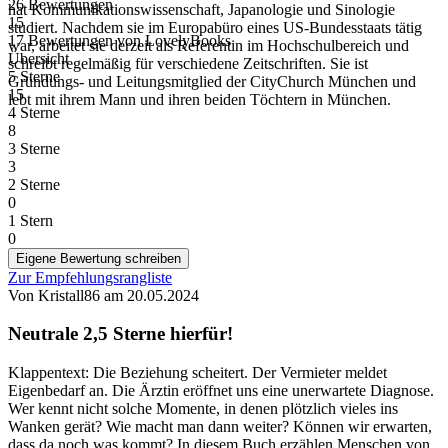
26 Bewertungen
hat Kommunikationswissenschaft, Japanologie und Sinologie
15
studiert. Nachdem sie im Europabüro eines US-Bundesstaats tätig
17 Bewertungen
von
LovelyBooks
war, arbeitet sie derzeit als Referentin im Hochschulbereich und
Übersicht
schreibt regelmäßig für verschiedene Zeitschriften. Sie ist
5 Sterne
Gründungs- und Leitungsmitglied der CityChurch München und
15
lebt mit ihrem Mann und ihren beiden Töchtern in München.
4 Sterne
8
3 Sterne
3
2 Sterne
0
1 Stern
0
Eigene Bewertung schreiben
Zur Empfehlungsrangliste
Von Kristall86
am
20.05.2024
Neutrale 2,5 Sterne hierfür!
Klappentext: Die Beziehung scheitert. Der Vermieter meldet
Eigenbedarf an. Die Ärztin eröffnet uns eine unerwartete Diagnose.
Wer kennt nicht solche Momente, in denen plötzlich vieles ins
Wanken gerät? Wie macht man dann weiter? Können wir erwarten,
dass da noch was kommt? In diesem Buch erzählen Menschen von