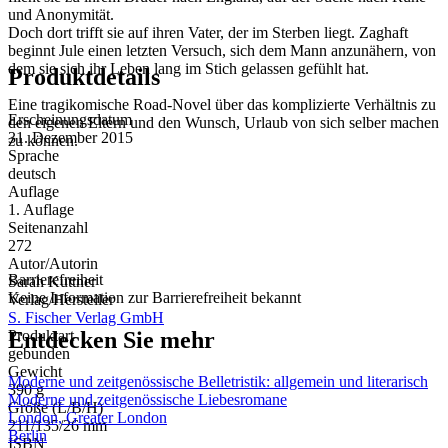
und Anonymität.
Doch dort trifft sie auf ihren Vater, der im Sterben liegt. Zaghaft
beginnt Jule einen letzten Versuch, sich dem Mann anzunähern, von
dem sie sich ihr Leben lang im Stich gelassen gefühlt hat.
Produktdetails
Eine tragikomische Road-Novel über das komplizierte Verhältnis zu
Erscheinungsdatum
den eigenen Eltern und den Wunsch, Urlaub von sich selber machen
31. Dezember 2015
zu können.
Sprache
deutsch
Auflage
1. Auflage
Seitenanzahl
272
Autor/Autorin
Barrierefreiheit
Sarah Kuttner
Keine Information zur Barrierefreiheit bekannt
Verlag/Hersteller
S. Fischer Verlag GmbH
Entdecken Sie mehr
Produktart
gebunden
Gewicht
Moderne und zeitgenössische Belletristik: allgemein und literarisch
390 g
Moderne und zeitgenössische Liebesromane
Größe (L/B/H)
London, Greater London
211/135/26 mm
Berlin
ISBN