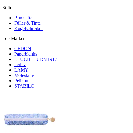
Stifte
Buntstifte
Füller & Tinte
Kugelschreiber
Top Marken
CEDON
Paperblanks
LEUCHTTURM1917
herlitz
LAMY
Moleskine
Pelikan
STABILO