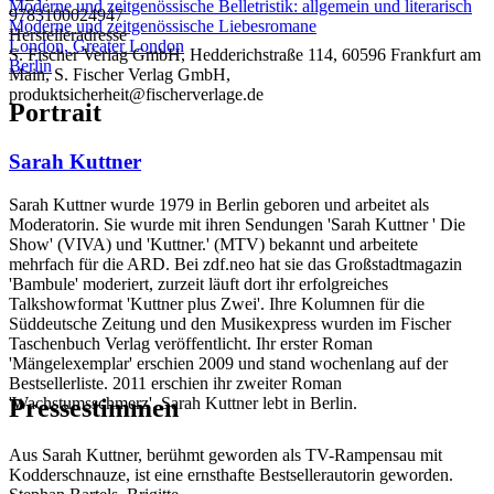
Moderne und zeitgenössische Belletristik: allgemein und literarisch
9783100024947
Moderne und zeitgenössische Liebesromane
Herstelleradresse
London, Greater London
S. Fischer Verlag GmbH, Hedderichstraße 114, 60596 Frankfurt am
Berlin
Main, S. Fischer Verlag GmbH,
produktsicherheit@fischerverlage.de
Portrait
Sarah Kuttner
Sarah Kuttner wurde 1979 in Berlin geboren und arbeitet als
Moderatorin. Sie wurde mit ihren Sendungen 'Sarah Kuttner ' Die
Show' (VIVA) und 'Kuttner.' (MTV) bekannt und arbeitete
mehrfach für die ARD. Bei zdf.neo hat sie das Großstadtmagazin
'Bambule' moderiert, zurzeit läuft dort ihr erfolgreiches
Talkshowformat 'Kuttner plus Zwei'. Ihre Kolumnen für die
Süddeutsche Zeitung und den Musikexpress wurden im Fischer
Taschenbuch Verlag veröffentlicht. Ihr erster Roman
'Mängelexemplar' erschien 2009 und stand wochenlang auf der
Bestsellerliste. 2011 erschien ihr zweiter Roman
Pressestimmen
'Wachstumsschmerz'. Sarah Kuttner lebt in Berlin.
Aus Sarah Kuttner, berühmt geworden als TV-Rampensau mit
Kodderschnauze, ist eine ernsthafte Bestsellerautorin geworden.