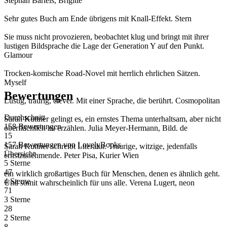
Stephan Bartels, Brigitte
Sehr gutes Buch am Ende übrigens mit Knall-Effekt. Stern
Sie muss nicht provozieren, beobachtet klug und bringt mit ihrer
lustigen Bildsprache die Lage der Generation Y auf den Punkt.
Glamour
Trocken-komische Road-Novel mit herrlich ehrlichen Sätzen.
Myself
Bewertungen
Lustig, traurig, clever. Mit einer Sprache, die berührt. Cosmopolitan
Durchschnitt
Sarah Kuttner gelingt es, ein ernstes Thema unterhaltsam, aber nicht
158 Bewertungen
oberflächlich zu erzählen. Julia Meyer-Hermann, Bild. de
15
157 Bewertungen
von
LovelyBooks
Sarah Kuttner schreibt Literatur. Traurige, witzige, jedenfalls
Übersicht
ernstzunehmende. Peter Pisa, Kurier Wien
5 Sterne
47
ein wirklich großartiges Buch für Menschen, denen es ähnlich geht.
4 Sterne
Und somit wahrscheinlich für uns alle. Verena Lugert, neon
71
3 Sterne
28
2 Sterne
8