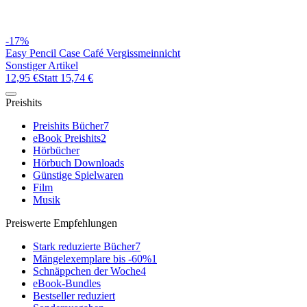
-17%
Easy Pencil Case Café Vergissmeinnicht
Sonstiger Artikel
12,95 €
Statt
15,74 €
Preishits
Preishits Bücher
7
eBook Preishits
2
Hörbücher
Hörbuch Downloads
Günstige Spielwaren
Film
Musik
Preiswerte Empfehlungen
Stark reduzierte Bücher
7
Mängelexemplare bis -60%
1
Schnäppchen der Woche
4
eBook-Bundles
Bestseller reduziert