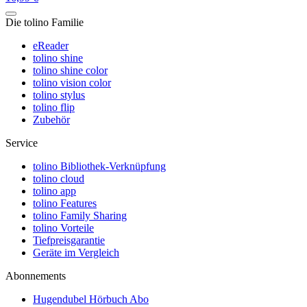
Die tolino Familie
eReader
tolino shine
tolino shine color
tolino vision color
tolino stylus
tolino flip
Zubehör
Service
tolino Bibliothek-Verknüpfung
tolino cloud
tolino app
tolino Features
tolino Family Sharing
tolino Vorteile
Tiefpreisgarantie
Geräte im Vergleich
Abonnements
Hugendubel Hörbuch Abo