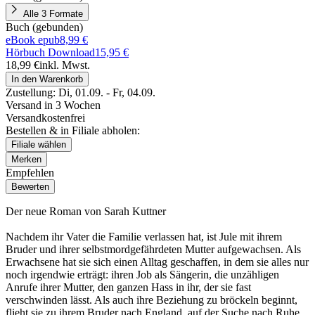
Alle 3 Formate
Buch (gebunden)
eBook epub
8,99 €
Hörbuch Download
15,95 €
18,99 €
inkl. Mwst.
In den Warenkorb
Zustellung:
Di, 01.09. - Fr, 04.09.
Versand in 3 Wochen
Versandkostenfrei
Bestellen & in Filiale abholen:
Filiale wählen
Merken
Empfehlen
Bewerten
Der neue Roman von Sarah Kuttner
Nachdem ihr Vater die Familie verlassen hat, ist Jule mit ihrem
Bruder und ihrer selbstmordgefährdeten Mutter aufgewachsen. Als
Erwachsene hat sie sich einen Alltag geschaffen, in dem sie alles nur
noch irgendwie erträgt: ihren Job als Sängerin, die unzähligen
Anrufe ihrer Mutter, den ganzen Hass in ihr, der sie fast
verschwinden lässt. Als auch ihre Beziehung zu bröckeln beginnt,
flieht sie zu ihrem Bruder nach England, auf der Suche nach Ruhe