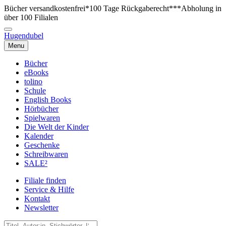
Bücher versandkostenfrei*
100 Tage Rückgaberecht***
Abholung in
über 100 Filialen
Hugendubel
Menu
Bücher
eBooks
tolino
Schule
English Books
Hörbücher
Spielwaren
Die Welt der Kinder
Kalender
Geschenke
Schreibwaren
SALE²
Filiale finden
Service & Hilfe
Kontakt
Newsletter