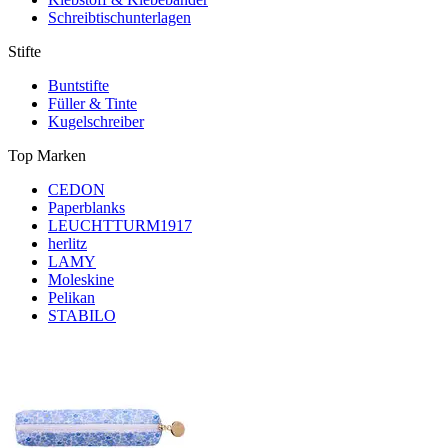
Schreibtischunterlagen
Stifte
Buntstifte
Füller & Tinte
Kugelschreiber
Top Marken
CEDON
Paperblanks
LEUCHTTURM1917
herlitz
LAMY
Moleskine
Pelikan
STABILO