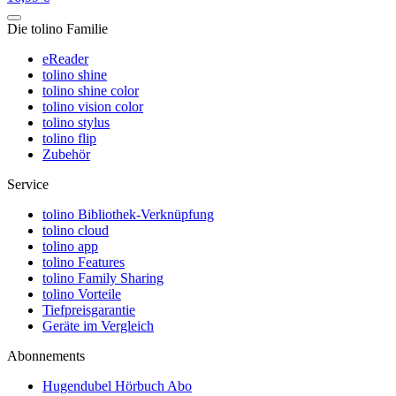
Die tolino Familie
eReader
tolino shine
tolino shine color
tolino vision color
tolino stylus
tolino flip
Zubehör
Service
tolino Bibliothek-Verknüpfung
tolino cloud
tolino app
tolino Features
tolino Family Sharing
tolino Vorteile
Tiefpreisgarantie
Geräte im Vergleich
Abonnements
Hugendubel Hörbuch Abo