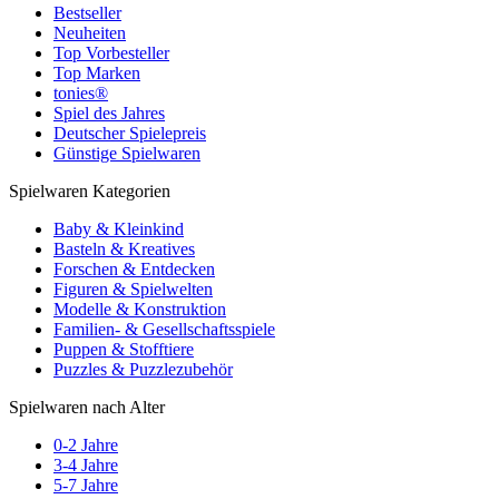
Bestseller
Neuheiten
Top Vorbesteller
Top Marken
tonies®
Spiel des Jahres
Deutscher Spielepreis
Günstige Spielwaren
Spielwaren Kategorien
Baby & Kleinkind
Basteln & Kreatives
Forschen & Entdecken
Figuren & Spielwelten
Modelle & Konstruktion
Familien- & Gesellschaftsspiele
Puppen & Stofftiere
Puzzles & Puzzlezubehör
Spielwaren nach Alter
0-2 Jahre
3-4 Jahre
5-7 Jahre