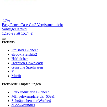
-17%
Easy Pencil Case Café Vergissmeinnicht
Sonstiger Artikel
12,95 €
Statt
15,74 €
Preishits
Preishits Bücher
7
eBook Preishits
2
Hörbücher
Hörbuch Downloads
Günstige Spielwaren
Film
Musik
Preiswerte Empfehlungen
Stark reduzierte Bücher
7
Mängelexemplare bis -60%
1
Schnäppchen der Woche
4
eBook-Bundles