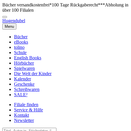
Bücher versandkostenfrei*
100 Tage Rückgaberecht***
Abholung in
über 100 Filialen
Hugendubel
Menu
Bücher
eBooks
tolino
Schule
English Books
Hörbücher
Spielwaren
Die Welt der Kinder
Kalender
Geschenke
Schreibwaren
SALE²
Filiale finden
Service & Hilfe
Kontakt
Newsletter