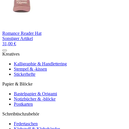
Romance Reader Hat
Sonstiger Artikel
31,00 €
Kreatives
Kalligraphie & Handlettering
Stempel & -kissen
Stickerhefte
Papier & Blöcke
Bastelpapier & Origami
Notizbücher & -blöcke
Postkarten
Schreibtischzubehör
Federtaschen
Klebstoff & Klebebänder