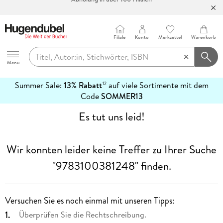
Bücher versandkostenfrei*
100 Tage Rückgaberecht***
Filiale
Konto
Merkzettel
Warenkorb
Abholung in über 100 Filialen
Hugendubel
Menu
Summer Sale:
13% Rabatt
auf viele Sortimente mit dem
12
mehr
Code
SOMMER13
erfahren
Es tut uns leid!
Wir konnten leider keine Treffer zu Ihrer Suche
"9783100381248"
finden.
Versuchen Sie es noch einmal mit unseren Tipps:
Überprüfen Sie die Rechtschreibung.