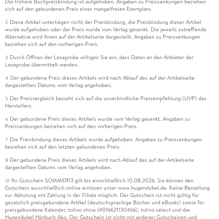
Die frühere Buchpreisbindung ist aufgehoben. Angaben zu Preissenkungen beziehen
sich auf den gebundenen Preis eines mangelfreien Exemplars.
Diese Artikel unterliegen nicht der Preisbindung, die Preisbindung dieser Artikel
2
wurde aufgehoben oder der Preis wurde vom Verlag gesenkt. Die jeweils zutreffende
Alternative wird Ihnen auf der Artikelseite dargestellt. Angaben zu Preissenkungen
beziehen sich auf den vorherigen Preis.
Durch Öffnen der Leseprobe willigen Sie ein, dass Daten an den Anbieter der
3
Leseprobe übermittelt werden.
Der gebundene Preis dieses Artikels wird nach Ablauf des auf der Artikelseite
4
dargestellten Datums vom Verlag angehoben.
Der Preisvergleich bezieht sich auf die unverbindliche Preisempfehlung (UVP) des
5
Herstellers.
Der gebundene Preis dieses Artikels wurde vom Verlag gesenkt. Angaben zu
6
Preissenkungen beziehen sich auf den vorherigen Preis.
Die Preisbindung dieses Artikels wurde aufgehoben. Angaben zu Preissenkungen
7
beziehen sich auf den letzten gebundenen Preis.
Der gebundene Preis dieses Artikels wird nach Ablauf des auf der Artikelseite
8
dargestellten Datums vom Verlag angehoben.
Ihr Gutschein SOMMER13 gilt bis einschließlich 10.08.2026. Sie können den
12
Gutschein ausschließlich online einlösen unter www.hugendubel.de. Keine Bestellung
zur Abholung mit Zahlung in der Filiale möglich. Der Gutschein ist nicht gültig für
gesetzlich preisgebundene Artikel (deutschsprachige Bücher und eBooks) sowie für
preisgebundene Kalender, tolino shine (4016621130466), tolino select und das
Hugendubel Hörbuch Abo. Der Gutschein ist nicht mit anderen Gutscheinen und