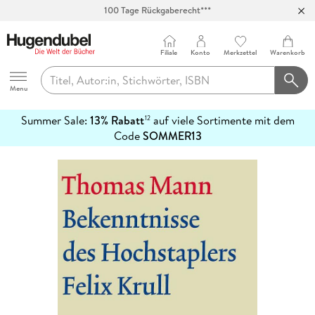
Abholung in über 100 Filialen
Filiale
Konto
Merkzettel
Warenkorb
Hugendubel
Menu
Summer Sale:
13% Rabatt
auf viele Sortimente mit dem
12
mehr
Code
SOMMER13
erfahren