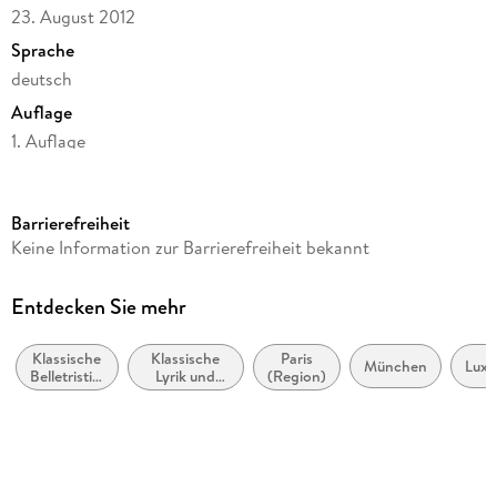
23. August 2012
Sprache
deutsch
Auflage
1. Auflage
Seitenanzahl
446
Barrierefreiheit
Reihe
Keine Information zur Barrierefreiheit bekannt
Thomas Mann, Große kommentierte Frankfurter Ausgabe.
Werke, Briefe, Tagebücher
Entdecken Sie mehr
Autor/Autorin
Thomas Mann
Klassische
Klassische
Paris
München
Lux
Belletristik:
Lyrik und
(Region)
Herausgegeben von
allgemein
Dichtung
und
(vor dem 20.
Thomas Sprecher, Monica Bussmann
literarisch
Jahrhundert)
Verlag/Hersteller
FISCHER, S.