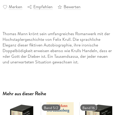
Merken
Empfehlen
Bewerten
Thomas Mann krönt sein umfangreiches Romanwerk mit der
Hochstaplergeschichte von Felix Krull. Die sprachliche
Eleganz dieser fiktiven Autobiographie, ihre ironische
Doppelbödigkeit erweisen ebenso wie Krulls Handeln, dass er
»der Gott der Diebe« ist. Ein Tausendsassa, der jeder neuen
und unerwarteten Situation gewachsen ist.
Kein anderes Werk hat Thomas Mann über einen so langen
Zeitraum beschäftigt wie der Krull-Roman. Begonnen 1910,
erschien der Roman 1954 und begleitete damit beinahe das
Mehr aus dieser Reihe
gesamte schriftstellerische Leben des Autors.
Band 5/2
Band 16
Im Rahmen der Großen kommentierten Frankfurter Ausgabe