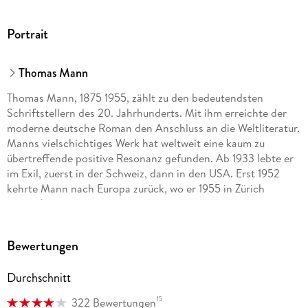
Portrait
Thomas Mann
Thomas Mann, 1875 1955, zählt zu den bedeutendsten
Schriftstellern des 20. Jahrhunderts. Mit ihm erreichte der
moderne deutsche Roman den Anschluss an die Weltliteratur.
Manns vielschichtiges Werk hat weltweit eine kaum zu
übertreffende positive Resonanz gefunden. Ab 1933 lebte er
im Exil, zuerst in der Schweiz, dann in den USA. Erst 1952
kehrte Mann nach Europa zurück, wo er 1955 in Zürich
verstarb.
Bewertungen
Thomas Sprecher war von 1994 bis 2012 Leiter des Thomas-
Mann-Archivs der ETH in Zürich, von ihm liegen zahlreiche
Durchschnitt
Monographien, Aufsätze und Sammelbände zu Thomas Mann
vor. Im Rahmen der Großen kommentierten Frankfurter
15
322 Bewertungen
Ausgabe hat er die Bände Briefe I bis III (mit Hans R. Vaget