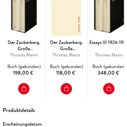
wurde der Text, unter Berücksichtigung sämtlicher
Überlieferungen im Nachlass, vollständig neu ediert.
Der Zauberberg.
Der Zauberberg.
Essays III 1926-193
Große
Große
kommentierte
Thomas Mann
kommentierte
Thomas Mann
Thomas Mann
Frankfurter Ausgabe
Frankfurter
Buch (gebunden)
Buch (gebunden)
Buch (gebunden)
Ausgabe.
198,00 €
118,00 €
348,00 €
*
*
*
Kommentarband
Produktdetails
Erscheinungsdatum