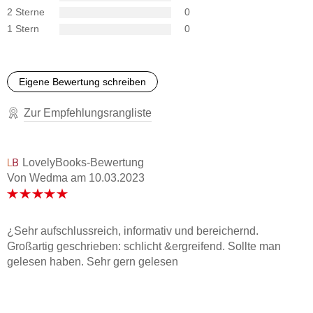
Hillenbrand, taz. die tageszeitung
2 Sterne
0
1 Stern
0
Das Buch besticht durch eine klare Sprache, umsichtige
Interpretationen und eine grosse Kenntnis von Quellen und
Literatur: ein grosser Wurf. Rudolf Walther, Tages-Anzeiger
Eigene Bewertung schreiben
Volker Ullrich hat Adolf Hitler tatsächlich durchschaut: als
Zur Empfehlungsrangliste
Autor seiner Biografie. Andreas Rosenfelder, Die
Welt/Literarische Welt
LovelyBooks-Bewertung
Von Wedma
am
10.03.2023
¿Sehr aufschlussreich, informativ und bereichernd.
Großartig geschrieben: schlicht &ergreifend. Sollte man
gelesen haben. Sehr gern gelesen