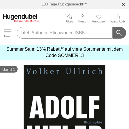
100 Tage Rückgaberecht***
Abholung in über 100 Filialen
Filiale
Konto
Merkzettel
Warenkorb
Hugendubel
Menu
12
Summer Sale:
13% Rabatt
auf viele Sortimente mit dem
mehr
Code
SOMMER13
erfahren
Band 1