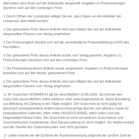
Alternative wird Ihnen auf der Artikelseite dargestellt. Angaben zu Preissenkungen
beziehen sich auf den vorherigen Preis.
Durch Öffnen der Leseprobe willigen Sie ein, dass Daten an den Anbieter der
3
Leseprobe übermittelt werden.
Der gebundene Preis dieses Artikels wird nach Ablauf des auf der Artikelseite
4
dargestellten Datums vom Verlag angehoben.
Der Preisvergleich bezieht sich auf die unverbindliche Preisempfehlung (UVP) des
5
Herstellers.
Der gebundene Preis dieses Artikels wurde vom Verlag gesenkt. Angaben zu
6
Preissenkungen beziehen sich auf den vorherigen Preis.
Die Preisbindung dieses Artikels wurde aufgehoben. Angaben zu Preissenkungen
7
beziehen sich auf den letzten gebundenen Preis.
Der gebundene Preis dieses Artikels wird nach Ablauf des auf der Artikelseite
8
dargestellten Datums vom Verlag angehoben.
Ihr Gutschein SOMMER13 gilt bis einschließlich 10.08.2026. Sie können den
12
Gutschein ausschließlich online einlösen unter www.hugendubel.de. Keine Bestellung
zur Abholung mit Zahlung in der Filiale möglich. Der Gutschein ist nicht gültig für
gesetzlich preisgebundene Artikel (deutschsprachige Bücher und eBooks) sowie für
preisgebundene Kalender, tolino shine (4016621130466), tolino select und das
Hugendubel Hörbuch Abo. Der Gutschein ist nicht mit anderen Gutscheinen und
Geschenkkarten kombinierbar. Eine Barauszahlung ist nicht möglich. Ein Weiterverkauf
und der Handel des Gutscheincodes sind nicht gestattet.
Leider können wir die Echtheit der Kundenbewertung aufgrund der großen Zahl an
15