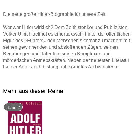
Die neue große Hitler-Biographie für unsere Zeit
Wer war Hitler wirklich? Dem Zeithistoriker und Publizisten
Volker Ullrich gelingt es eindrucksvoll, hinter der öffentlichen
Figur des »Führers« den Menschen sichtbar zu machen: mit
seinen gewinnenden und abstoßenden Zügen, seinen
Begabungen und Talenten, seinen Komplexen und
mörderischen Antriebskräften. Neben der neuesten Literatur
hat der Autor auch bislang unbekanntes Archivmaterial
ausgewertet. So kann er dem bisherigen Hitler-Bild wichtige
Facetten hinzufügen, etwa was Hitlers Privatleben, seine
Beziehung zu Frauen und die Berghof-Gesellschaft betrifft.
Mehr aus dieser Reihe
Von den Anfängen bis zum Höhepunkt seiner Macht 1939
vollzieht der erste Band den durchaus aufhaltsamen
Aufstieg des Diktators nach. Eine glänzend erzählte
Band 2
Biographie, die Hitler nicht als Psychopathen zeigt, sondern
als Meister der Verführung und Verstellung und gerade
dadurch die Abgründe seiner Persönlichkeit greifbar macht.