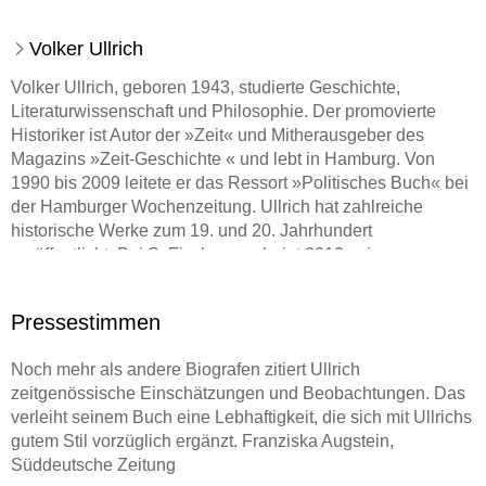
Volker Ullrich
Volker Ullrich, geboren 1943, studierte Geschichte,
Literaturwissenschaft und Philosophie. Der promovierte
Historiker ist Autor der »Zeit« und Mitherausgeber des
Magazins »Zeit-Geschichte « und lebt in Hamburg. Von
1990 bis 2009 leitete er das Ressort »Politisches Buch« bei
der Hamburger Wochenzeitung. Ullrich hat zahlreiche
historische Werke zum 19. und 20. Jahrhundert
veröffentlicht. Bei S. Fischer erscheint 2013 sein
Standardwerk »Die nervöse Großmacht. Aufstieg und
Untergang des deutschen Kaiserreichs 1871-1914« von
Pressestimmen
1997 in einer Neuauflage. Für sein publizistisches Wirken
wurde er mit dem Alfred-Kerr- Preis und der
Noch mehr als andere Biografen zitiert Ullrich
Ehrendoktorwürde der Friedrich-Schiller-Universität Jena
zeitgenössische Einschätzungen und Beobachtungen. Das
ausgezeichnet.
verleiht seinem Buch eine Lebhaftigkeit, die sich mit Ullrichs
gutem Stil vorzüglich ergänzt. Franziska Augstein,
Literaturpreise:
Süddeutsche Zeitung