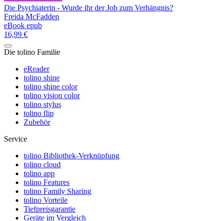
Die Psychiaterin - Wurde ihr der Job zum Verhängnis?
Freida McFadden
eBook epub
16,99 €
Die tolino Familie
eReader
tolino shine
tolino shine color
tolino vision color
tolino stylus
tolino flip
Zubehör
Service
tolino Bibliothek-Verknüpfung
tolino cloud
tolino app
tolino Features
tolino Family Sharing
tolino Vorteile
Tiefpreisgarantie
Geräte im Vergleich