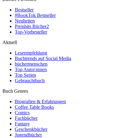
Bestseller
#BookTok Bestseller
Neuheiten
Preishits Bücher
2
Top-Vorbesteller
Aktuell
Leseempfehlung
Buchtrends auf Social Media
büchermenschen
Top Autor:innen
Top Serien
Gebrauchtbuch
Buch Genres
Biografien & Erfahrungen
Coffee Table Books
Comics
Fachbücher
Fantasy
Geschenkbücher
Jugendbücher