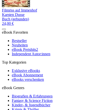
Filmriss auf Immenhof
Karsten Dusse
Buch (gebunden)
24,00 €
eBook Favoriten
Bestseller
Neuheiten
eBook Preishits
2
Independent Autor:innen
Top Kategorien
Exklusive eBooks
eBook Abonnement
eBooks verschenken
eBook Genres
Biografien & Erfahrungen
Fantasy & Science Fiction
Kinder- & Jugendbücher
Krimis & Thriller