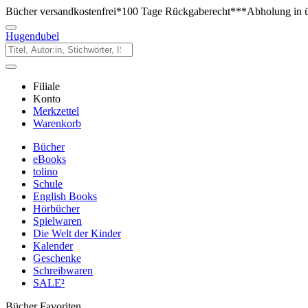
Bücher versandkostenfrei*
100 Tage Rückgaberecht***
Abholung in ü
Hugendubel
Filiale
Konto
Merkzettel
Warenkorb
Bücher
eBooks
tolino
Schule
English Books
Hörbücher
Spielwaren
Die Welt der Kinder
Kalender
Geschenke
Schreibwaren
SALE²
Bücher Favoriten