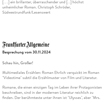
[. . .] ein brillanter, überraschender und [. .] höchst
Robert Walser-Preis 2014
unheimlicher Roman. Christoph Schröder,
Südwestrundfunk/Lesenswert
Ernst Toller-Preis 2016
[. . .] eine literarische und philosophische Reise, [. . .] die den
Alfred Döblin-Medaille 2017
Leser [. . .] massiv bereichert zurückkehren lässt. Juli Zeh, The
Pioneer
Ein genialer Text! [. . .] eine literarische und philosophische
Reise, die eigentlich nur um eine alte Videothek herumführt
Besprechung vom 30.11.2024
und die den Leser trotzdem massiv bereichert zurückkehren
lässt. Juli Zeh, Edle Federn (Podcast)
Schau hin, Großer!
[. . .] ein faszinierendes Nachdenken über
Multimediales Erzählen: Roman Ehrlich verquickt im Roman
existenzerschütternde Fragen, über die Schnittstellen
"Videotime" subtil die Erzählmuster von Film und Literatur.
zwischen Ich und Welt. Paul Jandl, Neue Zürcher Zeitung
Romane, die einen einzigen Tag im Leben ihrer Protagonisten
[. . .] gehört zum Klügsten, was die deutschsprachige Literatur
beschreiben, sind in der modernen Literatur reichlich zu
in diesem Jahr hervorgebracht hat. Andreas Platthaus,
finden. Der berühmteste unter ihnen ist "Ulysses", aber "Mrs.
Frankfurter Allgemeine Zeitung
Dalloway" von Virginia Woolf steht dem Buch von James