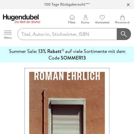
100 Tage Rückgaberecht***
Abholung in über 100 Filialen
Filiale
Konto
Merkzettel
Warenkorb
Hugendubel
Menu
Summer Sale:
13% Rabatt
auf viele Sortimente mit dem
12
mehr
Code
SOMMER13
erfahren