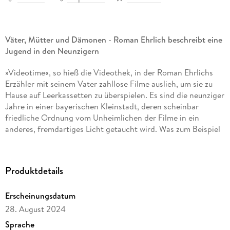
Väter, Mütter und Dämonen - Roman Ehrlich beschreibt eine
Jugend in den Neunzigern
»Videotime«, so hieß die Videothek, in der Roman Ehrlichs
Erzähler mit seinem Vater zahllose Filme auslieh, um sie zu
Hause auf Leerkassetten zu überspielen. Es sind die neunziger
Jahre in einer bayerischen Kleinstadt, deren scheinbar
friedliche Ordnung vom Unheimlichen der Filme in ein
anderes, fremdartiges Licht getaucht wird. Was zum Beispiel
war damals mit den Vätern und Müttern los, die in
Justizvollzugsanstalten oder Autohäusern arbeiteten und in
ihrer Freizeit die eigenen Kinder auf dem Tennisplatz mit
Produktdetails
harten Drills trainierten oder hoffnungslos dem Zucker
verfallen waren? Welche Rolle spielte man selbst dabei, wenn
Erscheinungsdatum
man jung war und die eigene Welt nur so zu wimmeln schien
von Außerirdischen und Besessenen? »Videotime« ist eine
28. August 2024
Geschichte in auffallend schöner Sprache über die Gesichter
Sprache