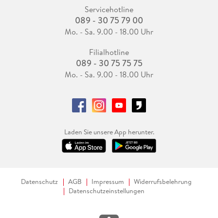
des Standorts der früheren Turnhalle, die von dem DDR-
Servicehotline
Flüchtling und dessen Frau betrieben wurde: "Nimmt nicht
089 - 30 75 79 00
eigentlich Lori, denke ich, und habe ich das denn nicht
Mo. - Sa. 9.00 - 18.00 Uhr
damals schon auf Gerris Sofa gedacht, beim Schauen in
dieser Wohnung, das nur jetzt, wo ich vor dem Loch in der
Filialhotline
089 - 30 75 75 75
Häuserzeile stehe, hochgradig unwahrscheinlich erscheint,
wie die ganze kurzlebige Nachmittagsbetreuung, die diffuse,
Mo. - Sa. 9.00 - 18.00 Uhr
neblig verqualmte Luft, Der Sorbische Schmiedehammer, die
Schläge von Benny Fleißer, die anderen jungen Jungs und die
uralten, stinkenden Handschuhe, geleitet vom Glauben an die
unverbrüchliche liebevolle Verbindung auf ihrem
gefahrvollen Weg hinein in die wahnhaften, psychotischen
Laden Sie unsere App herunter.
Tiefen der Seele ihres Mannes, unendlich geduldig und ewig
hoffend, ihn davon überzeugen zu können, dass sie seine Frau
ist und er durch seine Liebe zu ihr herausfinden kann aus dem
Albtraum, in den er sich aus freien Stücken begeben hat,
dieselbe Rolle ein wie die Robin Williams-Figur in Hinter dem
Datenschutz
AGB
Impressum
Widerrufsbelehrung
Horizont, als sie zu ihrer Frau in die Hölle der
Datenschutzeinstellungen
Selbstmörderinnen hinabsteigt?" In den Rahmengedanken
schmiegt sich ein Gespinst weiterer Erinnerungen ein.