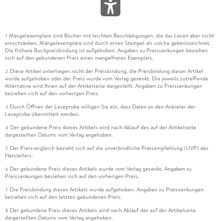
Roman Ehrlichs "Videotime" ist Zeitbild und Zeitmaschine
zugleich, ein seltenes Beispiel von Prosa, die Anschaulichkeit
mit Verrätselung zu kombinieren weiß, ohne dass es Zweifel
Mängelexemplare sind Bücher mit leichten Beschädigungen, die das Lesen aber nicht
1
einschränken. Mängelexemplare sind durch einen Stempel als solche gekennzeichnet.
an der Zugänglichkeit gäbe. Stimmungen einer Kleinstadt
Die frühere Buchpreisbindung ist aufgehoben. Angaben zu Preissenkungen beziehen
werden ebenso deutlich wie die der Neunzigerjahre. Und die
sich auf den gebundenen Preis eines mangelfreien Exemplars.
Valeurs eines Kinos, das weitaus spielerischer mit einer
Diese Artikel unterliegen nicht der Preisbindung, die Preisbindung dieser Artikel
2
Ästhetik des Schreckens und der Gewalt umging, als es das
wurde aufgehoben oder der Preis wurde vom Verlag gesenkt. Die jeweils zutreffende
Alternative wird Ihnen auf der Artikelseite dargestellt. Angaben zu Preissenkungen
gegenwärtige Hollywood mit seinen ermüdenden Variationen
beziehen sich auf den vorherigen Preis.
immergleicher Erfolgsrezepte tut. Ehrlichs Roman betreibt
Durch Öffnen der Leseprobe willigen Sie ein, dass Daten an den Anbieter der
3
aber zugleich auch ein multimediales Erzählen, das einiges
Leseprobe übermittelt werden.
von dem einlöst, was man sich von Netzliteratur ursprünglich
Der gebundene Preis dieses Artikels wird nach Ablauf des auf der Artikelseite
4
erhofft hatte. Er tut es mit den simplen Mitteln des Mediums
dargestellten Datums vom Verlag angehoben.
Buch, mit Bildern und Worten, die unsere Phantasie als
Der Preisvergleich bezieht sich auf die unverbindliche Preisempfehlung (UVP) des
5
Kollaborateurin brauchen. Wie gute Filme auch. ANDREAS
Herstellers.
PLATTHAUS
Der gebundene Preis dieses Artikels wurde vom Verlag gesenkt. Angaben zu
6
Preissenkungen beziehen sich auf den vorherigen Preis.
Roman Ehrlich: "Videotime". Roman.
Die Preisbindung dieses Artikels wurde aufgehoben. Angaben zu Preissenkungen
7
beziehen sich auf den letzten gebundenen Preis.
Verlag S. Fischer,
Der gebundene Preis dieses Artikels wird nach Ablauf des auf der Artikelseite
8
dargestellten Datums vom Verlag angehoben.