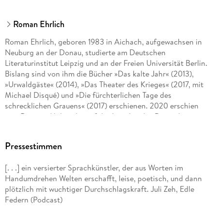
Roman Ehrlich
Roman Ehrlich, geboren 1983 in Aichach, aufgewachsen in
Neuburg an der Donau, studierte am Deutschen
Literaturinstitut Leipzig und an der Freien Universität Berlin.
Bislang sind von ihm die Bücher »Das kalte Jahr« (2013),
»Urwaldgäste« (2014), »Das Theater des Krieges« (2017, mit
Michael Disqué) und »Die fürchterlichen Tage des
schrecklichen Grauens« (2017) erschienen. 2020 erschien
sein Roman »Malé«, der auf der Longlist des Deutschen
Buchpreises stand. Im August 2024 erschien sein Roman
»Videotime«, der für den Wilhelm-Raabe-Literaturpreis 2024
Pressestimmen
nominiert war.
[. . .] ein versierter Sprachkünstler, der aus Worten im
Handumdrehen Welten erschafft, leise, poetisch, und dann
Literaturpreise:
plötzlich mit wuchtiger Durchschlagskraft. Juli Zeh, Edle
Federn (Podcast)
Bremer Literaturpreis (Förderpreis) 2014