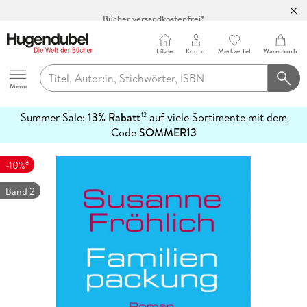
Bücher versandkostenfrei*
100 Tage Rückgaberecht***
Abholung in über 100 Filialen
Filiale
Konto
Merkzettel
Warenkorb
Hugendubel
Menu
Summer Sale:
13% Rabatt
auf viele Sortimente mit dem
12
mehr
Code
SOMMER13
erfahren
6
-10%
Band 2