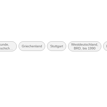
kunde,
Westdeutschland,
Griechenland
Stuttgart
schichte,
BRD, bis 1990
lgie