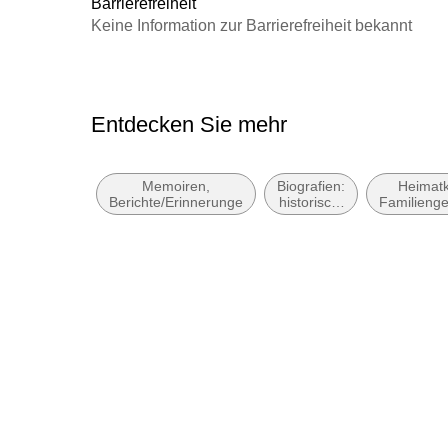
Barrierefreiheit
Keine Information zur Barrierefreiheit bekannt
Entdecken Sie mehr
Memoiren,
Biografien:
Heimat
Berichte/Erinnerungen
historisch,
Familienge
politisch,
Nosta
militärisch