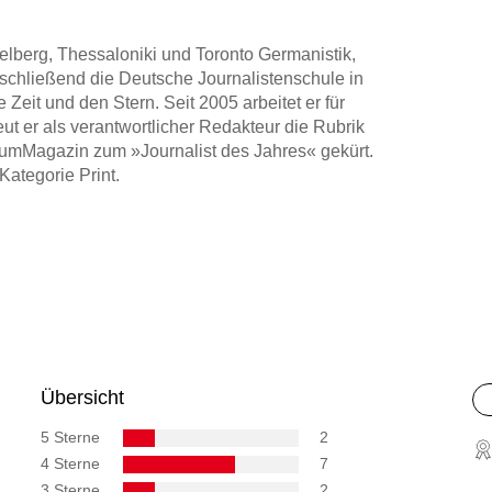
elberg, Thessaloniki und Toronto Germanistik,
nschließend die Deutsche Journalistenschule in
 Zeit und den Stern. Seit 2005 arbeitet er für
t er als verantwortlicher Redakteur die Rubrik
iumMagazin zum »Journalist des Jahres« gekürt.
ategorie Print.
Übersicht
5 Sterne
2
4 Sterne
7
3 Sterne
2