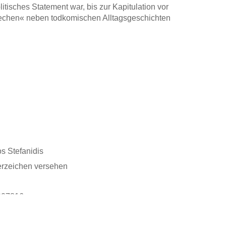
litisches Statement war, bis zur Kapitulation vor
iechen« neben todkomischen Alltagsgeschichten
s Stefanidis
erzeichen versehen
007816