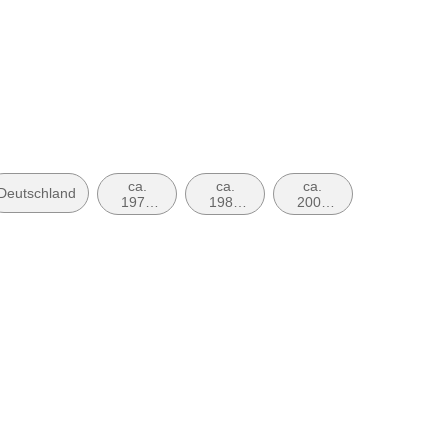
ca.
ca.
ca.
Deutschland
1970
1980
2000
bis ca.
bis ca.
bis ca.
1979
1989
2009