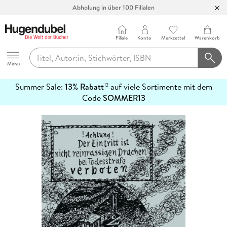
Filiale
Konto
Merkzettel
Warenkorb
Hugendubel
Menu
Summer Sale:
13% Rabatt
auf viele Sortimente mit dem
12
mehr
Code
SOMMER13
erfahren