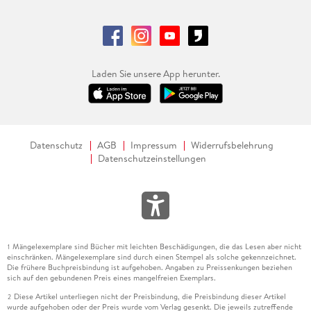
Laden Sie unsere App herunter.
Datenschutz
AGB
Impressum
Widerrufsbelehrung
Datenschutzeinstellungen
Mängelexemplare sind Bücher mit leichten Beschädigungen, die das Lesen aber nicht
1
einschränken. Mängelexemplare sind durch einen Stempel als solche gekennzeichnet.
Die frühere Buchpreisbindung ist aufgehoben. Angaben zu Preissenkungen beziehen
sich auf den gebundenen Preis eines mangelfreien Exemplars.
Diese Artikel unterliegen nicht der Preisbindung, die Preisbindung dieser Artikel
2
wurde aufgehoben oder der Preis wurde vom Verlag gesenkt. Die jeweils zutreffende