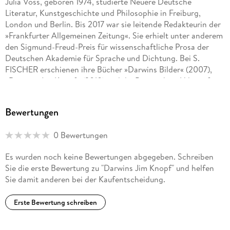
Julia Voss, geboren 1974, studierte Neuere Deutsche
Literatur, Kunstgeschichte und Philosophie in Freiburg,
London und Berlin. Bis 2017 war sie leitende Redakteurin der
»Frankfurter Allgemeinen Zeitung«. Sie erhielt unter anderem
den Sigmund-Freud-Preis für wissenschaftliche Prosa der
Deutschen Akademie für Sprache und Dichtung. Bei S.
FISCHER erschienen ihre Bücher »Darwins Bilder« (2007),
»Darwins Jim Knopf« (2010) und die Biographie »Hilma af
Klint Die Menschheit in Erstaunen versetzen « (2020). Heute
lehrt sie als Honorarprofessorin an der Leuphana Universität
Bewertungen
in Lüneburg und arbeitet im Präsidium des Deutschen
Historischen Museums. Julia Voss lebt in Berlin.
0 Bewertungen
Es wurden noch keine Bewertungen abgegeben. Schreiben
Sie die erste Bewertung zu "Darwins Jim Knopf" und helfen
Sie damit anderen bei der Kaufentscheidung.
Erste Bewertung schreiben