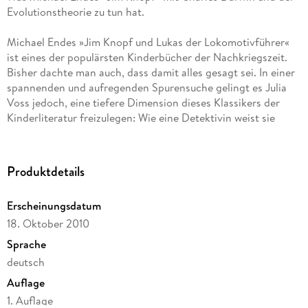
Evolutionstheorie zu tun hat.
Michael Endes »Jim Knopf und Lukas der Lokomotivführer«
ist eines der populärsten Kinderbücher der Nachkriegszeit.
Bisher dachte man auch, dass damit alles gesagt sei. In einer
spannenden und aufregenden Spurensuche gelingt es Julia
Voss jedoch, eine tiefere Dimension dieses Klassikers der
Kinderliteratur freizulegen: Wie eine Detektivin weist sie
nach, dass zahlreiche Anspielungen auf Darwin und die
Evolutionstheorie das gesamte Buch durchziehen - es sind so
viele, dass sich dahinter ein Plan verbergen muss. Diesen
Produktdetails
Plan legt sie Schritt für Schritt frei und zeigt, dass Michael
Endes Buch mehr ist als das Produkt reiner eskapistischer
Erscheinungsdatum
Phantasie.
18. Oktober 2010
Sprache
deutsch
Auflage
1. Auflage