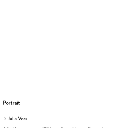
ISBN
9783104008431
Portrait
Julia Voss