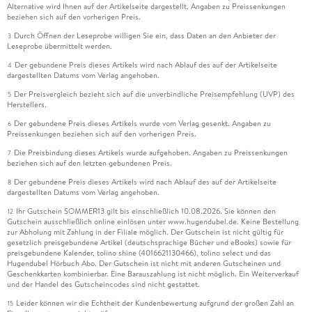
Alternative wird Ihnen auf der Artikelseite dargestellt. Angaben zu Preissenkungen
beziehen sich auf den vorherigen Preis.
Durch Öffnen der Leseprobe willigen Sie ein, dass Daten an den Anbieter der
3
Leseprobe übermittelt werden.
Der gebundene Preis dieses Artikels wird nach Ablauf des auf der Artikelseite
4
dargestellten Datums vom Verlag angehoben.
Der Preisvergleich bezieht sich auf die unverbindliche Preisempfehlung (UVP) des
5
Herstellers.
Der gebundene Preis dieses Artikels wurde vom Verlag gesenkt. Angaben zu
6
Preissenkungen beziehen sich auf den vorherigen Preis.
Die Preisbindung dieses Artikels wurde aufgehoben. Angaben zu Preissenkungen
7
beziehen sich auf den letzten gebundenen Preis.
Der gebundene Preis dieses Artikels wird nach Ablauf des auf der Artikelseite
8
dargestellten Datums vom Verlag angehoben.
Ihr Gutschein SOMMER13 gilt bis einschließlich 10.08.2026. Sie können den
12
Gutschein ausschließlich online einlösen unter www.hugendubel.de. Keine Bestellung
zur Abholung mit Zahlung in der Filiale möglich. Der Gutschein ist nicht gültig für
gesetzlich preisgebundene Artikel (deutschsprachige Bücher und eBooks) sowie für
preisgebundene Kalender, tolino shine (4016621130466), tolino select und das
Hugendubel Hörbuch Abo. Der Gutschein ist nicht mit anderen Gutscheinen und
Geschenkkarten kombinierbar. Eine Barauszahlung ist nicht möglich. Ein Weiterverkauf
und der Handel des Gutscheincodes sind nicht gestattet.
Leider können wir die Echtheit der Kundenbewertung aufgrund der großen Zahl an
15