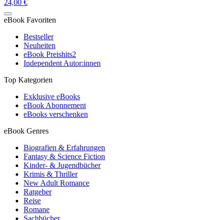
24,00 €
eBook Favoriten
Bestseller
Neuheiten
eBook Preishits
2
Independent Autor:innen
Top Kategorien
Exklusive eBooks
eBook Abonnement
eBooks verschenken
eBook Genres
Biografien & Erfahrungen
Fantasy & Science Fiction
Kinder- & Jugendbücher
Krimis & Thriller
New Adult Romance
Ratgeber
Reise
Romane
Sachbücher