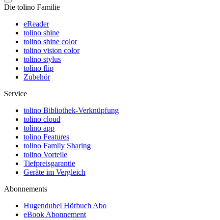
Die tolino Familie
eReader
tolino shine
tolino shine color
tolino vision color
tolino stylus
tolino flip
Zubehör
Service
tolino Bibliothek-Verknüpfung
tolino cloud
tolino app
tolino Features
tolino Family Sharing
tolino Vorteile
Tiefpreisgarantie
Geräte im Vergleich
Abonnements
Hugendubel Hörbuch Abo
eBook Abonnement