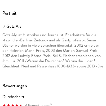
Portrait
Götz Aly
Götz Aly ist Historiker und Journalist. Er arbeitete für die
»taz«, die »Berliner Zeitung« und als Gastprofessor. Seine
Bücher werden in viele Sprachen übersetzt. 2002 erhielt er
den Heinrich-Mann-Preis, 2003 den Marion-Samuel-Preis,
2012 den Ludwig-Börne-Preis. Bei S. Fischer erschienen von
ihm u. a. 2011 »Warum die Deutschen? Warum die Juden?
Gleichheit, Neid und Rassenhass 1800-1933« sowie 2013 »Die
Belasteten. Euthanasie 1939-1945. Eine
Gesellschaftsgeschichte«. Im Februar 2017 erschien seine
große Studie über die europäische Geschichte von
Bewertungen
Antisemitismus und Holocaust »Europa gegen die Juden 1880
1945«. Für dieses Buch erhielt er 2018 den Geschwister-
Durchschnitt
Scholl-Preis.
15
8 Bewertungen