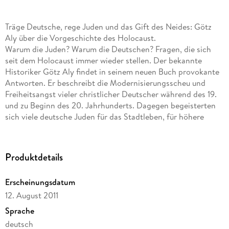
Träge Deutsche, rege Juden und das Gift des Neides: Götz
Aly über die Vorgeschichte des Holocaust.
Warum die Juden? Warum die Deutschen? Fragen, die sich
seit dem Holocaust immer wieder stellen. Der bekannte
Historiker Götz Aly findet in seinem neuen Buch provokante
Antworten. Er beschreibt die Modernisierungsscheu und
Freiheitsangst vieler christlicher Deutscher während des 19.
und zu Beginn des 20. Jahrhunderts. Dagegen begeisterten
sich viele deutsche Juden für das Stadtleben, für höhere
Bildung; sie wussten den gesellschaftlichen Wandel zu
nutzen. Und die gemächlichen Nicht-Juden sahen ihnen mit
zunehmendem Neid hinterher. Daraus erst konnte ihr
Produktdetails
nationaler Dünkel und ein neuer, am Ende mörderischer
Antisemitismus erwachsen. Götz Aly gelingt es erneut, der
Erscheinungsdatum
Deutung der deutschen Geschichte eine überraschende
12. August 2011
Wendung zu geben.
»Auch ich habe nie auf die Frage, wie es ausgerechnet in
Sprache
Deutschland im 20. Jahrhundert zum organisierten
deutsch
Judenmord kam, eine plausible Antwort gefunden. Götz Aly