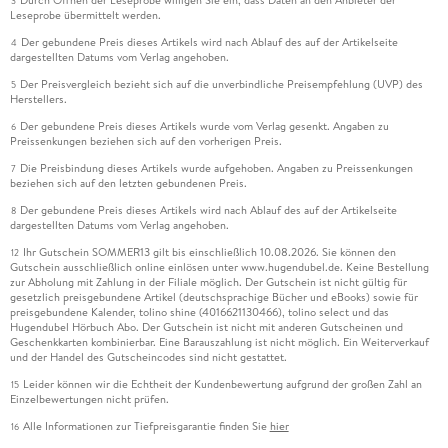
Durch Öffnen der Leseprobe willigen Sie ein, dass Daten an den Anbieter der
3
Leseprobe übermittelt werden.
Der gebundene Preis dieses Artikels wird nach Ablauf des auf der Artikelseite
4
dargestellten Datums vom Verlag angehoben.
Der Preisvergleich bezieht sich auf die unverbindliche Preisempfehlung (UVP) des
5
Herstellers.
Der gebundene Preis dieses Artikels wurde vom Verlag gesenkt. Angaben zu
6
Preissenkungen beziehen sich auf den vorherigen Preis.
Die Preisbindung dieses Artikels wurde aufgehoben. Angaben zu Preissenkungen
7
beziehen sich auf den letzten gebundenen Preis.
Der gebundene Preis dieses Artikels wird nach Ablauf des auf der Artikelseite
8
dargestellten Datums vom Verlag angehoben.
Ihr Gutschein SOMMER13 gilt bis einschließlich 10.08.2026. Sie können den
12
Gutschein ausschließlich online einlösen unter www.hugendubel.de. Keine Bestellung
zur Abholung mit Zahlung in der Filiale möglich. Der Gutschein ist nicht gültig für
gesetzlich preisgebundene Artikel (deutschsprachige Bücher und eBooks) sowie für
preisgebundene Kalender, tolino shine (4016621130466), tolino select und das
Hugendubel Hörbuch Abo. Der Gutschein ist nicht mit anderen Gutscheinen und
Geschenkkarten kombinierbar. Eine Barauszahlung ist nicht möglich. Ein Weiterverkauf
und der Handel des Gutscheincodes sind nicht gestattet.
Leider können wir die Echtheit der Kundenbewertung aufgrund der großen Zahl an
15
Einzelbewertungen nicht prüfen.
Alle Informationen zur Tiefpreisgarantie finden Sie
hier
16