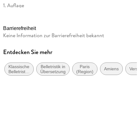
1. Auflage
Seitenanzahl
385
Barrierefreiheit
Dateigröße
Keine Information zur Barrierefreiheit bekannt
4,48 MB
Reihe
Entdecken Sie mehr
Fischer Klassik Plus
Klassische
Belletristik in
Paris
Autor/Autorin
Amiens
Versa
Belletristik:
Übersetzung
(Region)
Laurence Sterne
allgemein
und
Übersetzung
literarisch
Johann Joachim Christoph Bode
Verlag/Hersteller
FISCHER E-Books
Originaltitel
A Sentimental Journey Through France and Italy
Originalsprache