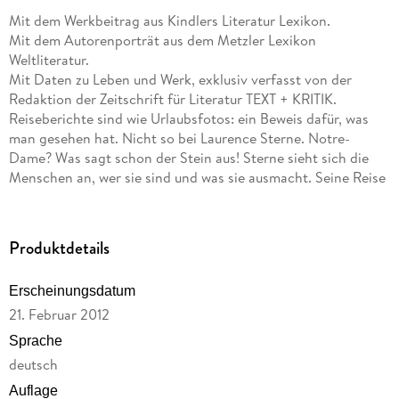
Mit dem Werkbeitrag aus Kindlers Literatur Lexikon.
Mit dem Autorenporträt aus dem Metzler Lexikon
Weltliteratur.
Mit Daten zu Leben und Werk, exklusiv verfasst von der
Redaktion der Zeitschrift für Literatur TEXT + KRITIK.
Reiseberichte sind wie Urlaubsfotos: ein Beweis dafür, was
man gesehen hat. Nicht so bei Laurence Sterne. Notre-
Dame? Was sagt schon der Stein aus! Sterne sieht sich die
Menschen an, wer sie sind und was sie ausmacht. Seine Reise
durch die mediterranen Länder ist sinnlich und intensiv, weil
er Begegnungen sucht: die zufällige Berührung mit der
schönen Belgierin, das Gespräch mit dem zwergwüchsigen
Produktdetails
Außenseiter. Eigenwillig erzählt Sterne im Kreis, vor und
zurück und unterhält durch seine zwanglose Ironie und
Erscheinungsdatum
unbekümmerte Subjektivität. Er beschreibt nicht, er
21. Februar 2012
empfindet die Welt.
Sprache
deutsch
Auflage