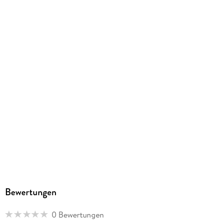
englisch
Kopierschutz
mit Wasserzeichen versehen
Family Sharing
Ja
Produktart
EBOOK
Dateiformat
EPUB
ISBN
9783104019222
Bewertungen
0 Bewertungen