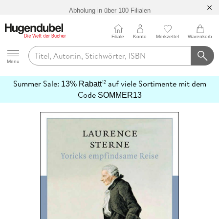
Abholung in über 100 Filialen
Filiale
Konto
Merkzettel
Warenkorb
Hugendubel
Menu
Summer Sale:
auf viele Sortimente mit dem
12
13% Rabatt
mehr
Code
SOMMER13
erfahren