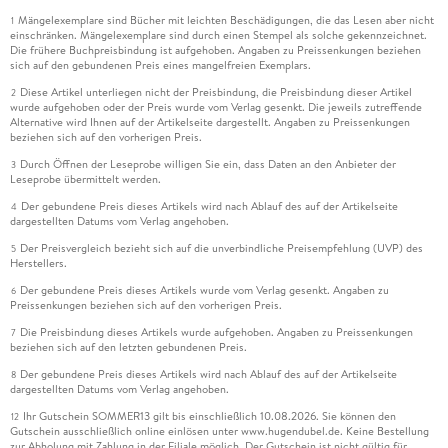
Mängelexemplare sind Bücher mit leichten Beschädigungen, die das Lesen aber nicht
1
einschränken. Mängelexemplare sind durch einen Stempel als solche gekennzeichnet.
Die frühere Buchpreisbindung ist aufgehoben. Angaben zu Preissenkungen beziehen
sich auf den gebundenen Preis eines mangelfreien Exemplars.
Diese Artikel unterliegen nicht der Preisbindung, die Preisbindung dieser Artikel
2
wurde aufgehoben oder der Preis wurde vom Verlag gesenkt. Die jeweils zutreffende
Alternative wird Ihnen auf der Artikelseite dargestellt. Angaben zu Preissenkungen
beziehen sich auf den vorherigen Preis.
Durch Öffnen der Leseprobe willigen Sie ein, dass Daten an den Anbieter der
3
Leseprobe übermittelt werden.
Der gebundene Preis dieses Artikels wird nach Ablauf des auf der Artikelseite
4
dargestellten Datums vom Verlag angehoben.
Der Preisvergleich bezieht sich auf die unverbindliche Preisempfehlung (UVP) des
5
Herstellers.
Der gebundene Preis dieses Artikels wurde vom Verlag gesenkt. Angaben zu
6
Preissenkungen beziehen sich auf den vorherigen Preis.
Die Preisbindung dieses Artikels wurde aufgehoben. Angaben zu Preissenkungen
7
beziehen sich auf den letzten gebundenen Preis.
Der gebundene Preis dieses Artikels wird nach Ablauf des auf der Artikelseite
8
dargestellten Datums vom Verlag angehoben.
Ihr Gutschein SOMMER13 gilt bis einschließlich 10.08.2026. Sie können den
12
Gutschein ausschließlich online einlösen unter www.hugendubel.de. Keine Bestellung
zur Abholung mit Zahlung in der Filiale möglich. Der Gutschein ist nicht gültig für