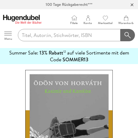
100 Tage Rückgaberecht***
Abholung in über 100 Filialen
Filiale
Konto
Merkzettel
Warenkorb
Hugendubel
Menu
Summer Sale:
13% Rabatt
auf viele Sortimente mit dem
12
mehr
Code
SOMMER13
erfahren