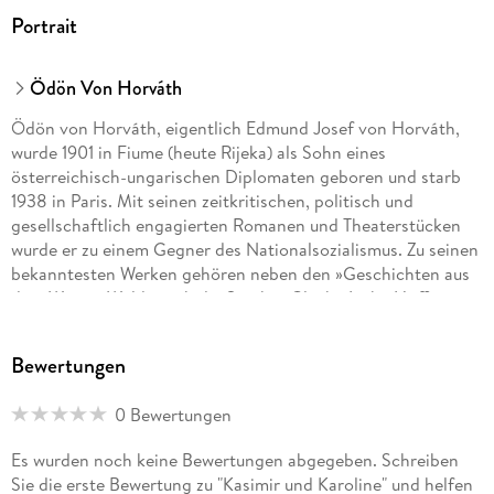
Portrait
Ödön Von Horváth
Ödön von Horváth, eigentlich Edmund Josef von Horváth,
wurde 1901 in Fiume (heute Rijeka) als Sohn eines
österreichisch-ungarischen Diplomaten geboren und starb
1938 in Paris. Mit seinen zeitkritischen, politisch und
gesellschaftlich engagierten Romanen und Theaterstücken
wurde er zu einem Gegner des Nationalsozialismus. Zu seinen
bekanntesten Werken gehören neben den »Geschichten aus
dem Wiener Wald« auch die Stücke »Glaube Liebe Hoffnung«
und »Kasimir und Karoline« sowie der Roman »Jugend ohne
Gott«.
Bewertungen
0 Bewertungen
Es wurden noch keine Bewertungen abgegeben. Schreiben
Sie die erste Bewertung zu "Kasimir und Karoline" und helfen