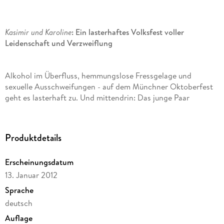
Kasimir und Karoline
: Ein lasterhaftes Volksfest voller
Leidenschaft und Verzweiflung
Alkohol im Überfluss, hemmungslose Fressgelage und
sexuelle Ausschweifungen - auf dem Münchner Oktoberfest
geht es lasterhaft zu. Und mittendrin: Das junge Paar
Kasimir und Karoline
. Nach einem Streit erkunden sie getrennt
voneinander die vielen Attraktionen und verlieren sich im
Rausch des pulsierenden Volksfestes. Eindrucksvoll gelingt es
Produktdetails
Ödön von Horváth in seinem 1932 uraufgeführten Stück die
feucht-fröhliche, aber auch gleichzeitig aggressive Stimmung
Erscheinungsdatum
auf der >Wiesn< einzufangen.
13. Januar 2012
Sprache
Horváths sozialkritisches Drama beleuchtet schonungslos die
deutsch
Brutalität und das Elend einer Gesellschaft voller armer
Teufel, die verzweifelt nach einem Ausweg aus ihrer Misere
Auflage