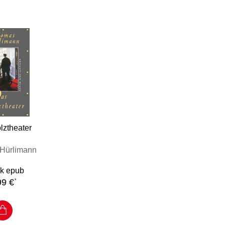
lztheater
Hürlimann
k epub
99 €
*