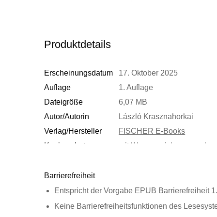
Produktdetails
Erscheinungsdatum
17. Oktober 2025
Auflage
1. Auflage
Dateigröße
6,07 MB
Autor/Autorin
László Krasznahorkai
Verlag/Hersteller
FISCHER E-Books
Kopierschutz
mit Wasserzeichen versehe
Produktart
EBOOK
ISBN
9783104020891
Barrierefreiheit
Entspricht der Vorgabe EPUB Barrierefreiheit 1
Keine Barrierefreiheitsfunktionen des Lesesyst