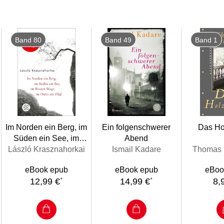
Band 80
Band 49
Band 1
Im Norden ein Berg, im
Ein folgenschwerer
Das Ho
Süden ein See, im
Abend
Westen Wege, im Osten
László Krasznahorkai
Ismail Kadare
Thomas 
ein Fluss
eBook epub
eBook epub
eBoo
12,99 €
14,99 €
8,
*
*