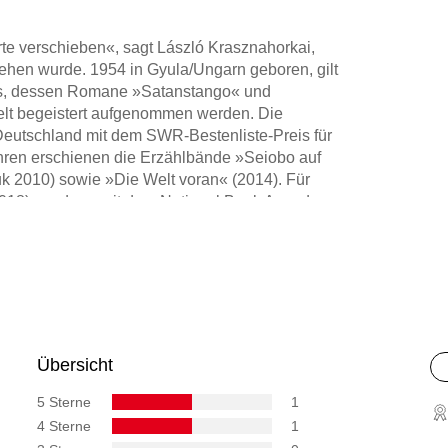
rte verschieben«, sagt László Krasznahorkai,
iehen wurde. 1954 in Gyula/Ungarn geboren, gilt
ropas, dessen Romane »Satanstango« und
elt begeistert aufgenommen werden. Die
Deutschland mit dem SWR-Bestenliste-Preis für
ahren erschienen die Erzählbände »Seiobo auf
uk 2010) sowie »Die Welt voran« (2014). Für
18) wurde er mit dem National Book Award
 erhielt er den Österreichischen Staatspreis für
iteraturpreis Prix Formentor. 2025 wurde er mit
etzt erschienen der Roman »Herscht 07769« und
László Krasznahorkai in Triest, Italien.
Übersicht
5 Sterne
1
4 Sterne
1