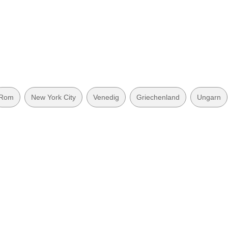
rhanden
möglich
Rom
New York City
Venedig
Griechenland
Ungarn
 zugänglich