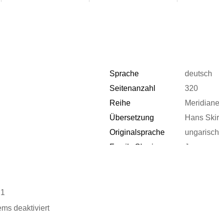
Sprache
deutsch
Seitenanzahl
320
Reihe
Meridiane
Übersetzung
Hans Skir
Originalsprache
ungarisch
n
Family Sharing
Ja
Dateiformat
EPUB
.1
ems deaktiviert