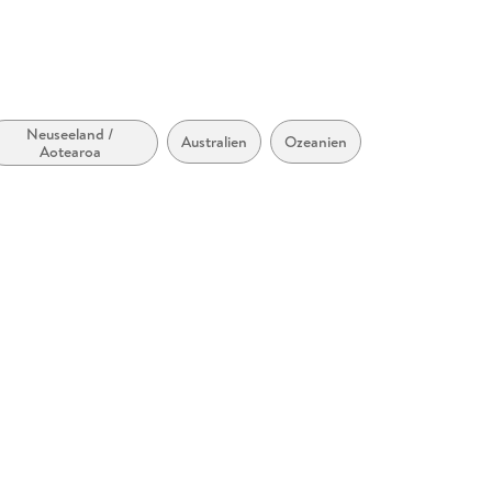
Neuseeland /
Australien
Ozeanien
Aotearoa