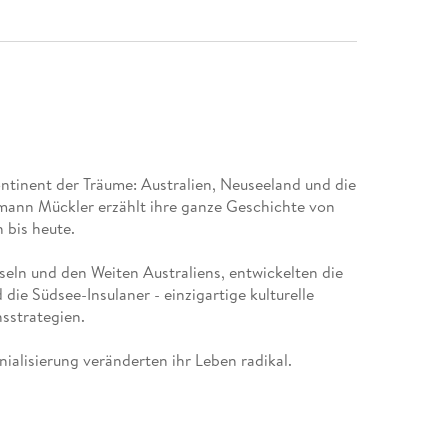
ontinent der Träume: Australien, Neuseeland und die
mann Mückler erzählt ihre ganze Geschichte von
 bis heute.
eln und den Weiten Australiens, entwickelten die
die Südsee-Insulaner - einzigartige kulturelle
nsstrategien.
alisierung veränderten ihr Leben radikal.
siedelt, die Ureinwohner verfolgt und diskriminiert.
wurden von Europäern heimgesucht, auf manchen
durch Strafexpeditionen, Krankheiten und die