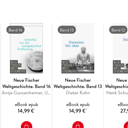
In Australien sind die Aborigines bis heute mar
staatlich gefördert. Insgesamt ist heute ne
Faktor in der Region. Doch ein neues Selbstb
Band 16
Band 13
Band 12
Bewohner, die heute vor großen Herausforder
Ein umfassender Führer durch Regionen, die f
ihrer Träume sind.
Neue Fischer
Neue Fischer
Neue 
Weltgeschichte. Band 16
Weltgeschichte. Band 13
Weltgeschi
Antje Gunsenheimer, Ute Schüren
Dieter Kuhn
Henk Schu
eBook epub
eBook epub
eBoo
14,99 €
14,99 €
27,
*
*