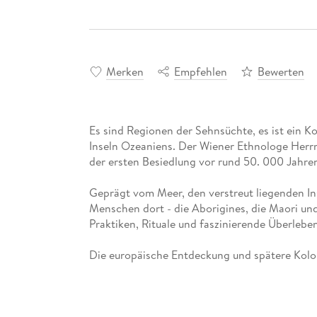
Merken
Empfehlen
Bewerten
Es sind Regionen der Sehnsüchte, es ist ein K
Inseln Ozeaniens. Der Wiener Ethnologe Herr
der ersten Besiedlung vor rund 50. 000 Jahren
Geprägt vom Meer, den verstreut liegenden Ins
Menschen dort - die Aborigines, die Maori und 
Praktiken, Rituale und faszinierende Überlebe
Die europäische Entdeckung und spätere Koloni
Australien wurde von britischen Sträflingen be
Auch Neuseeland und die zahlreichen Inseln 
Inseln wurde die Bevölkerung stark dezimiert 
Zerstörung der Lebensgrundlage.