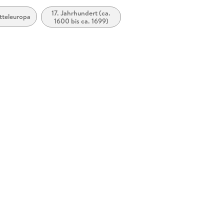
17. Jahrhundert (ca.
tteleuropa
zugänglich
1600 bis ca. 1699)