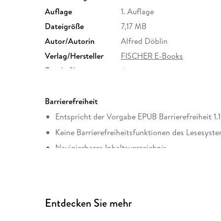
Auflage
1. Auflage
Dateigröße
7,17 MB
Autor/Autorin
Alfred Döblin
Verlag/Hersteller
FISCHER E-Books
Family Sharing
Ja
Dateiformat
EPUB
Barrierefreiheit
Entspricht der Vorgabe EPUB Barrierefreiheit 1.1
Keine Barrierefreiheitsfunktionen des Lesesyste
Navigierbares Inhaltsverzeichnis
Logische Lesereihenfolge eingehalten
Hoher Farbkontrast für bessere Lesbarkeit
Navigation über vorherige/nächste Abschnitte 
Entdecken Sie mehr
ARIA-Rollen vorhanden