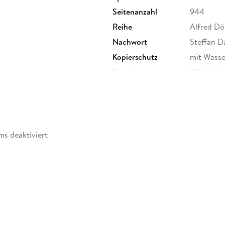
Seitenanzahl
944
Reihe
Alfred Dö
Nachwort
Steffan D
Kopierschutz
mit Wasse
Produktart
EBOOK
ISBN
97831040
ms deaktiviert
möglich