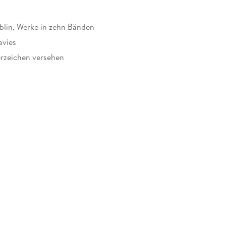
blin, Werke in zehn Bänden
avies
rzeichen versehen
29153