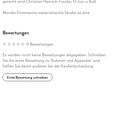
gerecht wird Christian Henrich-Franke, H-Soz-u-Kult
Monika Dommanns materialreiche Studie ist eine
Pionierarbeit: Sie ordnet ein weitgehend unbekanntes und
komplexes Thema übersichtlich und obendrein gut lesbar.
Rudolf Walther, Tages-Anzeiger
Bewertungen
Monika Dommann ist mit dem vorliegenden Buch eine
0 Bewertungen
exzellente Studie gelungen. Robert Bernsee, Neue Politische
Literatur
Es wurden noch keine Bewertungen abgegeben. Schreiben
Sie die erste Bewertung zu "Autoren und Apparate" und
Wer [ ] im globalen Dickicht des geistigen Eigentums längst
helfen Sie damit anderen bei der Kaufentscheidung.
die Orientierung verloren hat - der kann hier etwas lernen.
Philipp Theisohn, Süddeutsche Zeitung
Erste Bewertung schreiben
Das Buch der Zürcher Historikerin Dommann ist eine
hochinteressante Tour de Force durch die Medien- und
Verwertungsgeschichte von Kunst, Literatur und Musik
Christian Welzbacher, der Freitag
Dass Historikerinnen wie Dommann habilitiert werden, ist ein