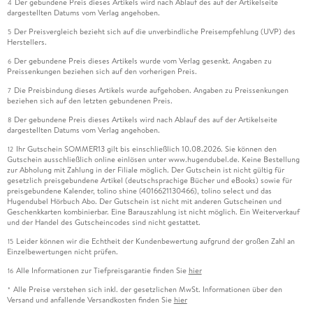
Der gebundene Preis dieses Artikels wird nach Ablauf des auf der Artikelseite
4
dargestellten Datums vom Verlag angehoben.
Der Preisvergleich bezieht sich auf die unverbindliche Preisempfehlung (UVP) des
5
Herstellers.
Der gebundene Preis dieses Artikels wurde vom Verlag gesenkt. Angaben zu
6
Preissenkungen beziehen sich auf den vorherigen Preis.
Die Preisbindung dieses Artikels wurde aufgehoben. Angaben zu Preissenkungen
7
beziehen sich auf den letzten gebundenen Preis.
Der gebundene Preis dieses Artikels wird nach Ablauf des auf der Artikelseite
8
dargestellten Datums vom Verlag angehoben.
Ihr Gutschein SOMMER13 gilt bis einschließlich 10.08.2026. Sie können den
12
Gutschein ausschließlich online einlösen unter www.hugendubel.de. Keine Bestellung
zur Abholung mit Zahlung in der Filiale möglich. Der Gutschein ist nicht gültig für
gesetzlich preisgebundene Artikel (deutschsprachige Bücher und eBooks) sowie für
preisgebundene Kalender, tolino shine (4016621130466), tolino select und das
Hugendubel Hörbuch Abo. Der Gutschein ist nicht mit anderen Gutscheinen und
Geschenkkarten kombinierbar. Eine Barauszahlung ist nicht möglich. Ein Weiterverkauf
und der Handel des Gutscheincodes sind nicht gestattet.
Leider können wir die Echtheit der Kundenbewertung aufgrund der großen Zahl an
15
Einzelbewertungen nicht prüfen.
Alle Informationen zur Tiefpreisgarantie finden Sie
hier
16
Alle Preise verstehen sich inkl. der gesetzlichen MwSt. Informationen über den
*
Versand und anfallende Versandkosten finden Sie
hier