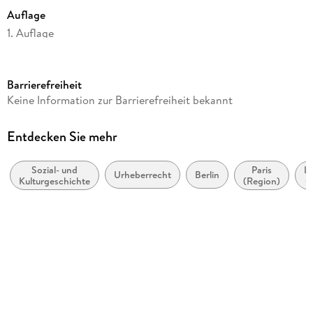
Auflage
1. Auflage
Seitenanzahl
288
Barrierefreiheit
Dateigröße
Keine Information zur Barrierefreiheit bekannt
10,05 MB
Autor/Autorin
Entdecken Sie mehr
Monika Dommann
Sozial- und
Paris
L
Verlag/Hersteller
Urheberrecht
Berlin
Kulturgeschichte
(Region)
G
FISCHER E-Books
L
Kopierschutz
mit Wasserzeichen versehen
Family Sharing
Ja
Produktart
EBOOK