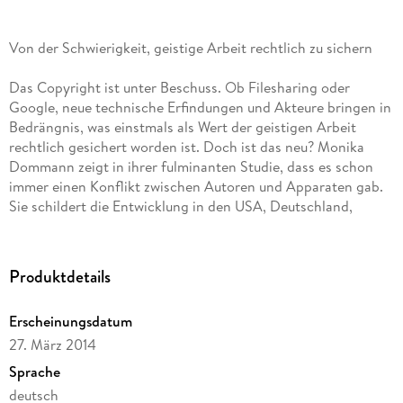
Von der Schwierigkeit, geistige Arbeit rechtlich zu sichern
Das Copyright ist unter Beschuss. Ob Filesharing oder
Google, neue technische Erfindungen und Akteure bringen in
Bedrängnis, was einstmals als Wert der geistigen Arbeit
rechtlich gesichert worden ist. Doch ist das neu? Monika
Dommann zeigt in ihrer fulminanten Studie, dass es schon
immer einen Konflikt zwischen Autoren und Apparaten gab.
Sie schildert die Entwicklung in den USA, Deutschland,
Frankreich und Großbritannien und arbeitet an zwei
exemplarischen Fällen, Fotokopie und Musikaufnahme, die
komplexe Gemengelage der Rechte und Interessen aller
Produktdetails
Beteiligten von 1850 bis heute heraus. Ihr Buch zeigt, wie alt
die neuen Probleme sind und wie fragil der rechtliche Schutz
Erscheinungsdatum
geistigen Eigentums ist. Ein unverzichtbarer Blick in die
27. März 2014
Geschichte, um die Gegenwart zu begreifen.
Sprache
deutsch