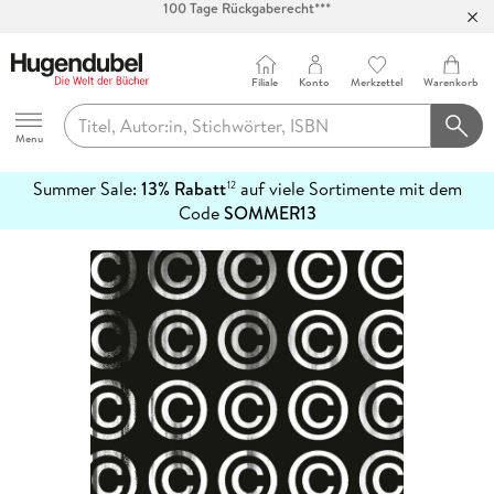
Abholung in über 100 Filialen
Filiale
Konto
Merkzettel
Warenkorb
Hugendubel
Menu
Summer Sale:
13% Rabatt
auf viele Sortimente mit dem
12
mehr
Code
SOMMER13
erfahren