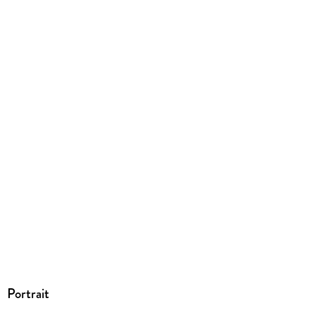
Dateiformat
EPUB
ISBN
9783104029658
Portrait