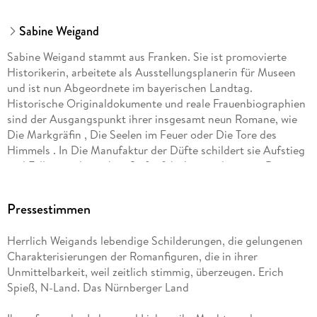
Sabine Weigand
Sabine Weigand stammt aus Franken. Sie ist promovierte
Historikerin, arbeitete als Ausstellungsplanerin für Museen
und ist nun Abgeordnete im bayerischen Landtag.
Historische Originaldokumente und reale Frauenbiographien
sind der Ausgangspunkt ihrer insgesamt neun Romane, wie
Die Markgräfin , Die Seelen im Feuer oder Die Tore des
Himmels . In Die Manufaktur der Düfte schildert sie Aufstieg
und Fall einer deutschen Seifenfabrikantendynastie. Das
dramatische Leben der Daisy von Pless liegt ihrem neuen
Roman Die englische Fürstin zugrunde.
Pressestimmen
Literaturpreise:
Herrlich Weigands lebendige Schilderungen, die gelungenen
Charakterisierungen der Romanfiguren, die in ihrer
»Kulturmeter« Stadt Schwabach, Kulturpreis der
Unmittelbarkeit, weil zeitlich stimmig, überzeugen. Erich
Kulturstiftung IHK Franken
Spieß, N-Land. Das Nürnberger Land