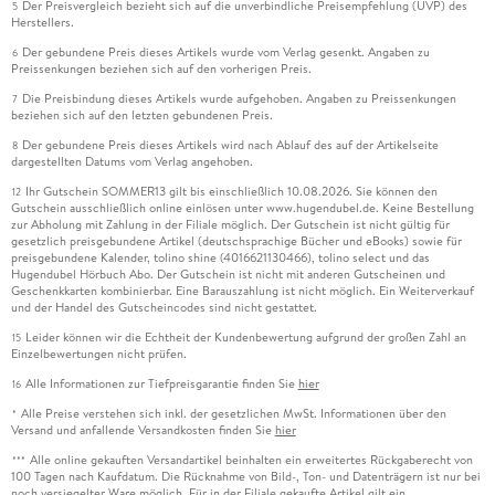
Der Preisvergleich bezieht sich auf die unverbindliche Preisempfehlung (UVP) des
5
Herstellers.
Der gebundene Preis dieses Artikels wurde vom Verlag gesenkt. Angaben zu
6
Preissenkungen beziehen sich auf den vorherigen Preis.
Die Preisbindung dieses Artikels wurde aufgehoben. Angaben zu Preissenkungen
7
beziehen sich auf den letzten gebundenen Preis.
Der gebundene Preis dieses Artikels wird nach Ablauf des auf der Artikelseite
8
dargestellten Datums vom Verlag angehoben.
Ihr Gutschein SOMMER13 gilt bis einschließlich 10.08.2026. Sie können den
12
Gutschein ausschließlich online einlösen unter www.hugendubel.de. Keine Bestellung
zur Abholung mit Zahlung in der Filiale möglich. Der Gutschein ist nicht gültig für
gesetzlich preisgebundene Artikel (deutschsprachige Bücher und eBooks) sowie für
preisgebundene Kalender, tolino shine (4016621130466), tolino select und das
Hugendubel Hörbuch Abo. Der Gutschein ist nicht mit anderen Gutscheinen und
Geschenkkarten kombinierbar. Eine Barauszahlung ist nicht möglich. Ein Weiterverkauf
und der Handel des Gutscheincodes sind nicht gestattet.
Leider können wir die Echtheit der Kundenbewertung aufgrund der großen Zahl an
15
Einzelbewertungen nicht prüfen.
Alle Informationen zur Tiefpreisgarantie finden Sie
hier
16
Alle Preise verstehen sich inkl. der gesetzlichen MwSt. Informationen über den
*
Versand und anfallende Versandkosten finden Sie
hier
Alle online gekauften Versandartikel beinhalten ein erweitertes Rückgaberecht von
***
100 Tagen nach Kaufdatum. Die Rücknahme von Bild-, Ton- und Datenträgern ist nur bei
noch versiegelter Ware möglich. Für in der Filiale gekaufte Artikel gilt ein