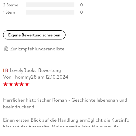
Abhandlung verfasst, sondern eine Art Roman-Biografie,
2 Sterne
0
eine gelungene Verbindung von Fachwissen und Narration.
1 Stern
0
Bernd Zachow, Nürnberger Nachrichten
die romanisierte Biographie über Eleonore von Aquitanien [ ]
Eigene Bewertung schreiben
gehört wohl zu den spannendsten dargestellten
Lebensbeschreibungen innerhalb der mittelalterlichen
Zur Empfehlungsrangliste
Geschichtsliteratur Mein Meinungsblatt
LovelyBooks-Bewertung
Von Thommy28
am
12.10.2024
Herrlicher historischer Roman - Geschichte lebensnah und
beeindruckend
Einen ersten Blick auf die Handlung ermöglicht die Kurzinfo
hier auf der Buchseite. Meine persönliche Meinung:Die
Verbindung von historischen Fakten und Persönlichkeiten