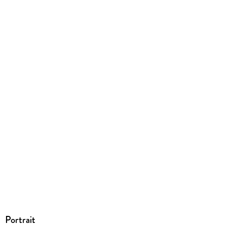
EBOOK
Dateiformat
EPUB
ISBN
9783104032191
Portrait