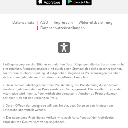
Datenschutz
AGB
Impressum
Widerrufsbelehrung
Datenschutzeinstellungen
Mängelexemplare sind Bücher mit leichten Beschädigungen, die das Lesen aber nicht
1
einschränken. Mängelexemplare sind durch einen Stempel als solche gekennzeichnet.
Die frühere Buchpreisbindung ist aufgehoben. Angaben zu Preissenkungen beziehen
sich auf den gebundenen Preis eines mangelfreien Exemplars.
Diese Artikel unterliegen nicht der Preisbindung, die Preisbindung dieser Artikel
2
wurde aufgehoben oder der Preis wurde vom Verlag gesenkt. Die jeweils zutreffende
Alternative wird Ihnen auf der Artikelseite dargestellt. Angaben zu Preissenkungen
beziehen sich auf den vorherigen Preis.
Durch Öffnen der Leseprobe willigen Sie ein, dass Daten an den Anbieter der
3
Leseprobe übermittelt werden.
Der gebundene Preis dieses Artikels wird nach Ablauf des auf der Artikelseite
4
dargestellten Datums vom Verlag angehoben.