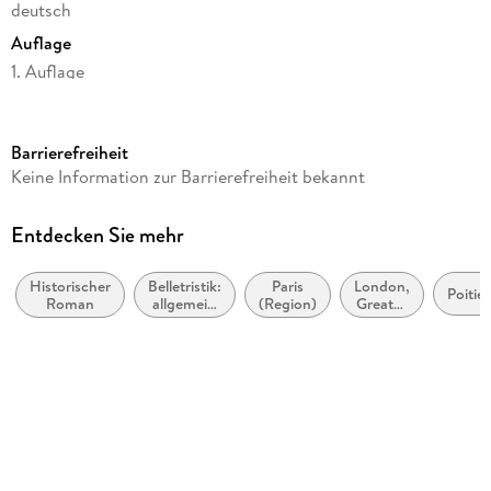
deutsch
Auflage
1. Auflage
Seitenanzahl
592
Barrierefreiheit
Dateigröße
Keine Information zur Barrierefreiheit bekannt
7,38 MB
Autor/Autorin
Entdecken Sie mehr
Sabine Weigand
Historischer
Belletristik:
Paris
London,
Verlag/Hersteller
Poitier
Roman
allgemein
(Region)
Greater
FISCHER E-Books
und
London
literarisch,
Kopierschutz
nicht nach
Genre
mit Wasserzeichen versehen
Family Sharing
Ja
Produktart