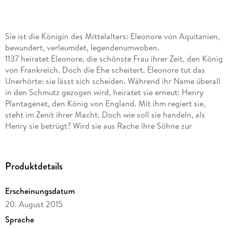
Sie ist die Königin des Mittelalters: Eleonore von Aquitanien,
bewundert, verleumdet, legendenumwoben.
1137 heiratet Eleonore, die schönste Frau ihrer Zeit, den König
von Frankreich. Doch die Ehe scheitert. Eleonore tut das
Unerhörte: sie lässt sich scheiden. Während ihr Name überall
in den Schmutz gezogen wird, heiratet sie erneut: Henry
Plantagenet, den König von England. Mit ihm regiert sie,
steht im Zenit ihrer Macht. Doch wie soll sie handeln, als
Henry sie betrügt? Wird sie aus Rache ihre Söhne zur
Rebellion anstacheln und alles aufs Spiel setzen - auch ihr
eigenes Leben?
Produktdetails
Erfolgsautorin Sabine Weigand lässt Eleonore selbst ihr
Leben erzählen, das größer ist als jeder Roman.
Erscheinungsdatum
20. August 2015
Sprache