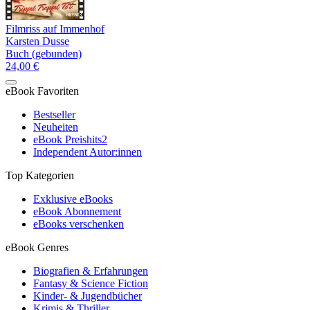
Filmriss auf Immenhof
Karsten Dusse
Buch (gebunden)
24,00 €
eBook Favoriten
Bestseller
Neuheiten
eBook Preishits
2
Independent Autor:innen
Top Kategorien
Exklusive eBooks
eBook Abonnement
eBooks verschenken
eBook Genres
Biografien & Erfahrungen
Fantasy & Science Fiction
Kinder- & Jugendbücher
Krimis & Thriller