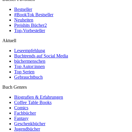
Bestseller
#BookTok Bestseller
Neuheiten
Preishits Bücher
2
Top-Vorbesteller
Aktuell
Leseempfehlung
Buchtrends auf Social Media
büchermenschen
Top Autor:innen
Top Serien
Gebrauchtbuch
Buch Genres
Biografien & Erfahrungen
Coffee Table Books
Comics
Fachbücher
Fantasy
Geschenkbücher
Jugendbücher