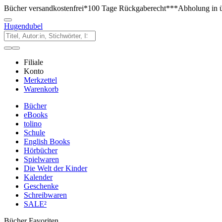
Bücher versandkostenfrei*
100 Tage Rückgaberecht***
Abholung in ü
Hugendubel
Filiale
Konto
Merkzettel
Warenkorb
Bücher
eBooks
tolino
Schule
English Books
Hörbücher
Spielwaren
Die Welt der Kinder
Kalender
Geschenke
Schreibwaren
SALE²
Bücher Favoriten