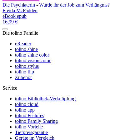
Die Psychiaterin - Wurde ihr der Job zum Verhängnis?
Freida McFadden
eBook epub
16,99 €
Die tolino Familie
eReader
tolino shine
tolino shine color
tolino vision color
tolino stylus
tolino flip
Zubehör
Service
tolino Bibliothek-Verknüpfung
tolino cloud
tolino app
tolino Features
tolino Family Sharing
tolino Vorteile
Tiefpreisgarantie
Geräte im Vergleich