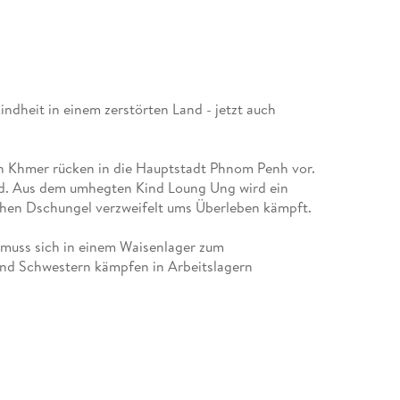
indheit in einem zerstörten Land - jetzt auch
n Khmer rücken in die Hauptstadt Phnom Penh vor.
rd. Aus dem umhegten Kind Loung Ung wird ein
chen Dschungel verzweifelt ums Überleben kämpft.
 muss sich in einem Waisenlager zum
 und Schwestern kämpfen in Arbeitslagern
, ihre Familie am Ende der Schreckensherrschaft
u bringen. Mir fünf Jahren beginne ich zu
 einsam mit der Erwartung, dass mich jeder verletzen