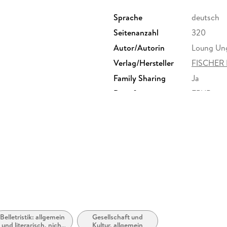
Sprache
deutsch
Seitenanzahl
320
Autor/Autorin
Loung Un
Verlag/Hersteller
FISCHER 
Family Sharing
Ja
Dateiformat
EPUB
Belletristik: allgemein
Gesellschaft und
und literarisch, nicht
Kultur, allgemein