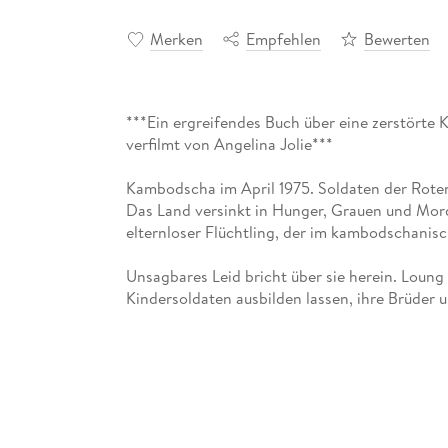
Merken
Empfehlen
Bewerten
***Ein ergreifendes Buch über eine zerstörte K
verfilmt von Angelina Jolie***
Kambodscha im April 1975. Soldaten der Rote
Das Land versinkt in Hunger, Grauen und Mo
elternloser Flüchtling, der im kambodschanis
Unsagbares Leid bricht über sie herein. Loung
Kindersoldaten ausbilden lassen, ihre Brüder
verzweifelt um ihr Leben. Allein die Hoffnung
wiederzusehen, spendet Loung Ung Trost.
»Reden heißt, meine Familie in große Gefahr z
verstehen, wie es ist, allein zu sein, still und
könnte. «