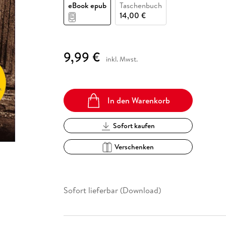
Fremdsprachige Bücher
eBook epub
Taschenbuch
n Lernhilfen
 Jugendbücher
eiber
Hörbuch Downloads im Bundle
cher
 Vergleich
 Puzzlezubehör
Lernen
New Adult
STABILO
14,00 €
Taschenbücher
hilfen
hriller
 Backen
er
lender
Ratgeber
op
hriller
Romance
9,99 €
inkl. Mwst.
Sachbücher
precher:innen
Science Fiction
Fremdsprachige Bücher
In den Warenkorb
Sofort kaufen
Verschenken
Sofort lieferbar (Download)