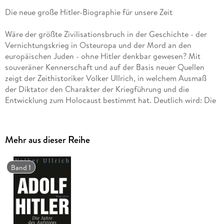
Die neue große Hitler-Biographie für unsere Zeit
Wäre der größte Zivilisationsbruch in der Geschichte - der
Vernichtungskrieg in Osteuropa und der Mord an den
europäischen Juden - ohne Hitler denkbar gewesen? Mit
souveräner Kennerschaft und auf der Basis neuer Quellen
zeigt der Zeithistoriker Volker Ullrich, in welchem Ausmaß
der Diktator den Charakter der Kriegführung und die
Entwicklung zum Holocaust bestimmt hat. Deutlich wird: Die
monströsen Verbrechen waren nur möglich, weil Hitler sich
bis zuletzt auf die Kooperation der Generalität und breiter
Teile der Gesellschaft verlassen konnte.
Mehr aus dieser Reihe
In seiner meisterhaften Biographie gelingt es Volker Ullrich
überzeugend, die Persönlichkeit Hitlers greifbar zu machen.
Band 1
Erst so wird erkennbar, wie all das geschehen konnte - und
welchen Platz der Diktator in der Geschichte einnimmt.
Eine glänzend geschriebene Darstellung auf dem letzten
Stand der Forschung, die unser Bild von Hitler für lange Zeit