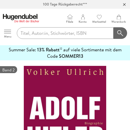
100 Tage Rückgaberecht***
Abholung in über 100 Filialen
Filiale
Konto
Merkzettel
Warenkorb
Hugendubel
Menu
Summer Sale:
13% Rabatt
auf viele Sortimente mit dem
12
mehr
Code
SOMMER13
erfahren
Band 2