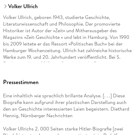
Volker Ullrich
Volker Ullrich, geboren 1943, studierte Geschichte,
Literaturwissenschaft und Philosophie. Der promovierte
Historiker ist Autor der »Zeit« und Mitherausgeber des
Magazins »Zeit-Geschichte « und lebt in Hamburg. Von 1990
bis 2009 leitete er das Ressort »Politisches Buch« bei der
Hamburger Wochenzeitung. Ullrich hat zahlreiche historische
Werke zum 19. und 20. Jahrhundert veröffentlicht. Bei S.
Fischer erscheint 2013 sein Standardwerk »Die nervöse
Großmacht. Aufstieg und Untergang des deutschen
Kaiserreichs 1871-1914« von 1997 in einer Neuauflage. Für sein
Pressestimmen
publizistisches Wirken wurde er mit dem Alfred-Kerr- Preis
und der Ehrendoktorwürde der Friedrich-Schiller-Universität
Eine inhaltlich wie sprachlich brillante Analyse. [. . .] Diese
Jena ausgezeichnet.
Biografie kann aufgrund ihrer plastischen Darstellung auch
den an Geschichte interessierten Laien begeistern. Diethard
Literaturpreise:
Hennig, Nürnberger Nachrichten
2008: Ehrendoktorwürde der Friedrich-Schiller-Universität
Volker Ullrichs 2. 000 Seiten starke Hitler-Biografie [zwei
Jena