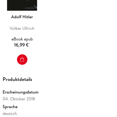
maßgeblich prägen wird.
Der viel beachtete erste Band behandelt die Jahre des
Adolf Hitler
Aufstiegs bis 1939. Der zweite Band zeichnet die Jahre des
Untergangs nach - von der Entfesselung des Zweiten
Volker Ullrich
Weltkriegs bis zum apokalyptischen Finale 1945.
eBook epub
16,99 €
*
Produktdetails
Erscheinungsdatum
04. Oktober 2018
Sprache
deutsch