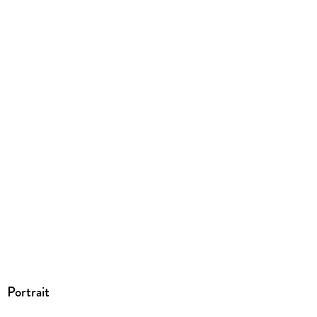
Produktart
EBOOK
Dateiformat
EPUB
ISBN
9783104903897
Portrait