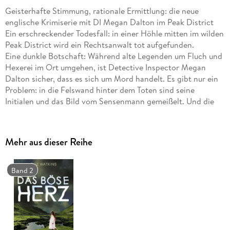
Geisterhafte Stimmung, rationale Ermittlung: die neue
englische Krimiserie mit DI Megan Dalton im Peak District
Ein erschreckender Todesfall: in einer Höhle mitten im wilden
Peak District wird ein Rechtsanwalt tot aufgefunden.
Eine dunkle Botschaft: Während alte Legenden um Fluch und
Hexerei im Ort umgehen, ist Detective Inspector Megan
Dalton sicher, dass es sich um Mord handelt. Es gibt nur ein
Problem: in die Felswand hinter dem Toten sind seine
Initialen und das Bild vom Sensenmann gemeißelt. Und die
stehen da schon seit hundert Jahren.
Ein tödliches Echo: Bei den schwierigen Ermittlungen merkt
Meg, dass irgendjemand ihre persönlichen Geheimnisse
Mehr aus dieser Reihe
kennt - vielleicht sogar der Mörder? Meg muss ihre eigenen
Dämonen bekämpfen, um den Täter aufzuspüren . . .
"Meisterhaft balanciert Watkins zwischen geisterhafter
Band 2
Stimmung und rationaler Ermittlung." Sunday Times
"Diese Ermittlerin hebt sich ab: faszinierend, unglamourös,
absolut glaubwürdig." The Times Crime Book of the Month