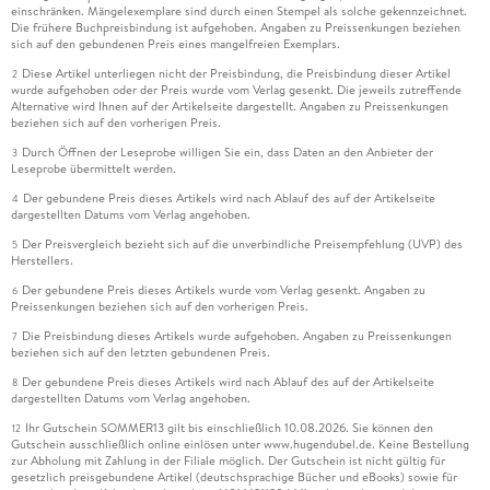
einschränken. Mängelexemplare sind durch einen Stempel als solche gekennzeichnet.
Die frühere Buchpreisbindung ist aufgehoben. Angaben zu Preissenkungen beziehen
sich auf den gebundenen Preis eines mangelfreien Exemplars.
Diese Artikel unterliegen nicht der Preisbindung, die Preisbindung dieser Artikel
2
wurde aufgehoben oder der Preis wurde vom Verlag gesenkt. Die jeweils zutreffende
Alternative wird Ihnen auf der Artikelseite dargestellt. Angaben zu Preissenkungen
beziehen sich auf den vorherigen Preis.
Durch Öffnen der Leseprobe willigen Sie ein, dass Daten an den Anbieter der
3
Leseprobe übermittelt werden.
Der gebundene Preis dieses Artikels wird nach Ablauf des auf der Artikelseite
4
dargestellten Datums vom Verlag angehoben.
Der Preisvergleich bezieht sich auf die unverbindliche Preisempfehlung (UVP) des
5
Herstellers.
Der gebundene Preis dieses Artikels wurde vom Verlag gesenkt. Angaben zu
6
Preissenkungen beziehen sich auf den vorherigen Preis.
Die Preisbindung dieses Artikels wurde aufgehoben. Angaben zu Preissenkungen
7
beziehen sich auf den letzten gebundenen Preis.
Der gebundene Preis dieses Artikels wird nach Ablauf des auf der Artikelseite
8
dargestellten Datums vom Verlag angehoben.
Ihr Gutschein SOMMER13 gilt bis einschließlich 10.08.2026. Sie können den
12
Gutschein ausschließlich online einlösen unter www.hugendubel.de. Keine Bestellung
zur Abholung mit Zahlung in der Filiale möglich. Der Gutschein ist nicht gültig für
gesetzlich preisgebundene Artikel (deutschsprachige Bücher und eBooks) sowie für