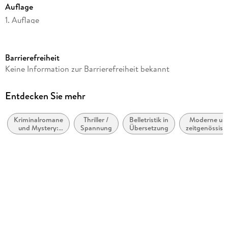
Auflage
1. Auflage
Seitenanzahl
512
Barrierefreiheit
Dateigröße
Keine Information zur Barrierefreiheit bekannt
6,47 MB
Reihe
Entdecken Sie mehr
Meg Dalton - Ein Fall im Peak District, 1
Kriminalromane
Thriller /
Belletristik in
Moderne un
Autor/Autorin
und Mystery:
Spannung
Übersetzung
zeitgenössisc
Roz Watkins
weibliche
Belletristik:
Ermittler
allgemein un
Übersetzung
literarisch
Sylvia Spatz
Verlag/Hersteller
FISCHER E-Books
Originaltitel
The Devil's Dice