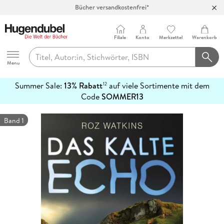
Bücher versandkostenfrei*
100 Tage Rückgaberecht***
Abholung in über 100 Filialen
Filiale
Konto
Merkzettel
Warenkorb
Hugendubel
Menu
Summer Sale:
13% Rabatt
auf viele Sortimente mit dem
12
mehr
Code
SOMMER13
erfahren
Band 1