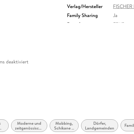
Verlag/Hersteller
FISCHER 
Family Sharing
Ja
Dateiformat
EPUB
ms deaktiviert
abe
:
Moderne und
Mobbing,
Dörfer,
Fami
zugänglich
zeitgenössische
Schikane &
Landgemeinden
ve:
Belletristik:
Belästigung