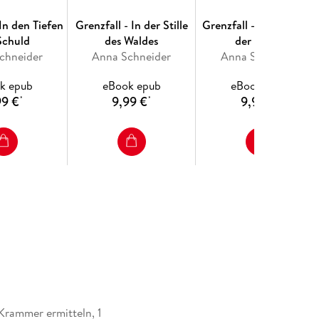
 In den Tiefen
Grenzfall - In der Stille
Grenzfall - Ihr Schrei in
Schuld
des Waldes
der Nacht
chneider
Anna Schneider
Anna Schneider
k epub
eBook epub
eBook epub
99 €
9,99 €
9,99 €
*
*
*
Krammer ermitteln, 1