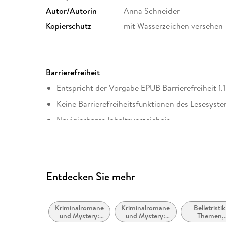
Autor/Autorin
Anna Schneider
Kopierschutz
mit Wasserzeichen versehen
Produktart
EBOOK
ISBN
9783104912639
Barrierefreiheit
Entspricht der Vorgabe EPUB Barrierefreiheit 1.1
Keine Barrierefreiheitsfunktionen des Lesesyste
Navigierbares Inhaltsverzeichnis
Logische Lesereihenfolge eingehalten
Seitenzahlen entsprechen der gedruckten Ausg
Hoher Farbkontrast für bessere Lesbarkeit
Entdecken Sie mehr
ARIA-Rollen vorhanden
Alle Texte können angepasst werden
Kriminalromane
Kriminalromane
Belletristik
Alle relevanten Inhalte sind über Screenreader 
und Mystery:
und Mystery:
Themen,
Polizeiarbeit &
weibliche
Stoffe, Moti