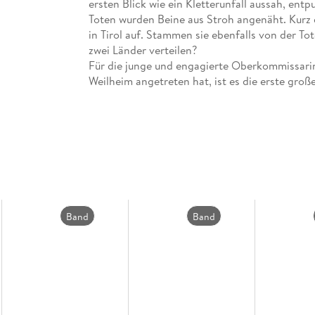
ersten Blick wie ein Kletterunfall aussah, en
Toten wurden Beine aus Stroh angenäht. Kurz 
in Tirol auf. Stammen sie ebenfalls von der To
zwei Länder verteilen?
Für die junge und engagierte Oberkommissarin 
Weilheim angetreten hat, ist es die erste groß
gebrauchen, doch auf den desillusionierten Ko
Bernhard Krammer, kann sie nicht zählen.
Alexa ist lange auf sich allein gestellt und be
nicht gewachsen ist . . .
Auftakt der neuen packenden Krimiserie in de
»Der spannendste und beste Auftakt einer Krim
Band
Band
« Deutschlandfunk Kultur, Mike Altwicker
»Ein fulminanter Reihenauftakt, den man nicht 
6
5
Hand zu legen. « Ursula Poznanski
»Anna Schneider ist ein Rising Star für mich, d
Herrmann