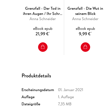
Grenzfall - Der Tod in
Grenzfall - Die Wut in
ihren Augen / Ihr Schrei
seinem Blick
in der Nacht / In der
Anna Schneider
Anna Schneider
Stille des Waldes - Drei
eBook epub
eBook epub
Krimis in einem Band
21,99 €
9,99 €
*
*
Produktdetails
Erscheinungsdatum
01. Januar 2021
Auflage
1. Auflage
Dateigröße
7,35 MB