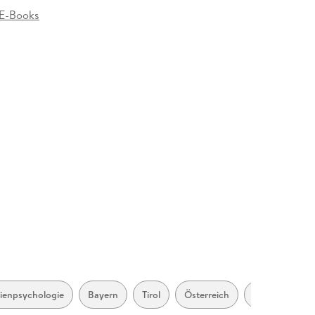
E-Books
ca
lienpsychologie
Bayern
Tirol
Österreich
Alpen
20
bi