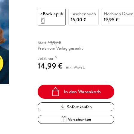
Fremdsprachige Bücher
n Lernhilfen
 Jugendbücher
eiber
Hörbuch Downloads im Bundle
cher
 Vergleich
 Puzzlezubehör
Lernen
New Adult
STABILO
Taschenbücher
eBook epub
Taschenbuch
Hörbuch Down
hilfen
hriller
 Backen
er
lender
Ratgeber
16,00 €
19,95 €
op
hriller
Romance
Sachbücher
precher:innen
Statt
19,99 €
Science Fiction
Preis vom Verlag gesenkt
Fremdsprachige Bücher
6
Jetzt nur
14,99 €
inkl. Mwst.
In den Warenkorb
Sofort kaufen
Verschenken