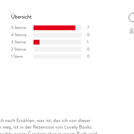
Übersicht
5 Sterne
7
4 Sterne
0
3 Sterne
1
2 Sterne
0
1 Stern
0
ch nach Erzählen, was ist, das ich von dieser
ch weg, ist in der Rezension von Lovely Books
e nichts gegen Gendern aber in einem Buch wird