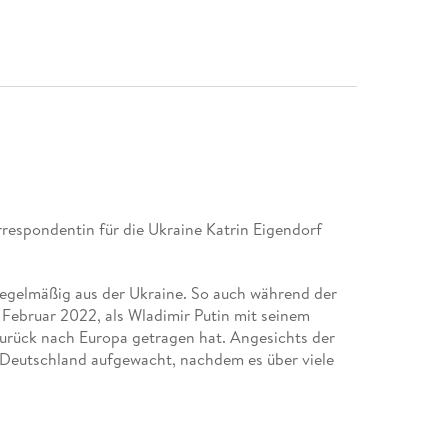
respondentin für die Ukraine Katrin Eigendorf
 regelmäßig aus der Ukraine. So auch während der
ebruar 2022, als Wladimir Putin mit seinem
zurück nach Europa getragen hat. Angesichts der
h Deutschland aufgewacht, nachdem es über viele
tin mit aller Härte führt, vor allem gegen die