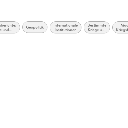
berichte:
Internationale
Bestimmte
Mod
Geopolitik
e und
Institutionen
Kriege und
Kriegs
chten
Feldzüge