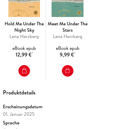
Sie ist eine Weltenbummlerin, er scheut jedes Risiko - der 2.
Teil der Above-Us-Trilogie
Hold Me Under The
Meet Me Under The
Die Romane sind auch unabhängig voneinander ein großer
Night Sky
Stars
Lesegenuss.
Lena Herzberg
Lena Herzberg
eBook epub
eBook epub
12,99 €
9,99 €
*
*
Produktdetails
Erscheinungsdatum
01. Januar 2025
Sprache