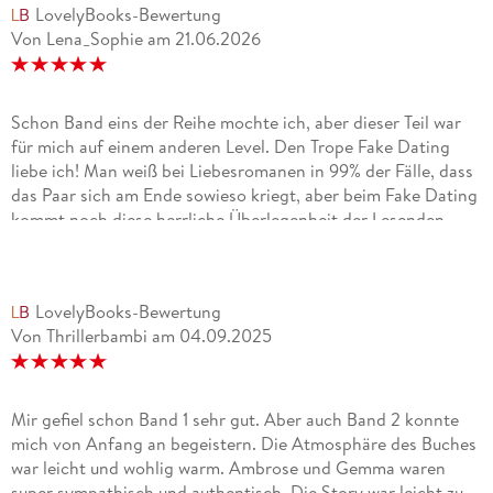
LovelyBooks-Bewertung
Von Lena_Sophie
am
21.06.2026
Schon Band eins der Reihe mochte ich, aber dieser Teil war
für mich auf einem anderen Level. Den Trope Fake Dating
liebe ich! Man weiß bei Liebesromanen in 99% der Fälle, dass
das Paar sich am Ende sowieso kriegt, aber beim Fake Dating
kommt noch diese herrliche Überlegenheit der Lesenden
hinzu, dass sie etwas verstanden haben, was den
Protagonisten erst noch klar werden muss: Dass diese Fake
Beziehungen von Sekunde 1 an zum Scheitern verurteilt
LovelyBooks-Bewertung
sind. Ich habe es sehr genossen, den Wandel von "eigentlich
Von Thrillerbambi
am
04.09.2025
ist das nicht das, was ich brauche" zu echter Liebe zu sehen.
Das ist der beste Part an dem Ganzen, die Entwicklung von
zwei Personen, die nicht so wirklich matchen und aufeinander
zugehen, bis sich herausstellt, sie sind dazu bestimmt,
Mir gefiel schon Band 1 sehr gut. Aber auch Band 2 konnte
zusammen zu sein. Klingt kitschig, ist es auch, und ich
mich von Anfang an begeistern. Die Atmosphäre des Buches
liebs. Ambrose ist als Buchhändler natürlich der Traum von
war leicht und wohlig warm. Ambrose und Gemma waren
vielen Buchmäusen, ich war hin und weg von seiner scheuen
super sympathisch und authentisch. Die Story war leicht zu