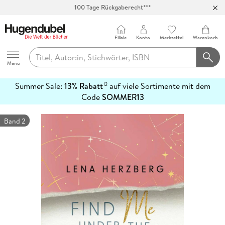
100 Tage Rückgaberecht***
Abholung in über 100 Filialen
Filiale
Konto
Merkzettel
Warenkorb
Hugendubel
Menu
Summer Sale:
13% Rabatt
auf viele Sortimente mit dem
12
mehr
Code
SOMMER13
erfahren
Band 2