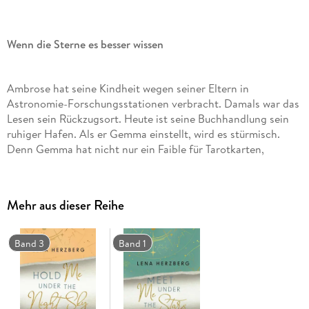
Wenn die Sterne es besser wissen
Ambrose hat seine Kindheit wegen seiner Eltern in
Astronomie-Forschungsstationen verbracht. Damals war das
Lesen sein Rückzugsort. Heute ist seine Buchhandlung sein
ruhiger Hafen. Als er Gemma einstellt, wird es stürmisch.
Denn Gemma hat nicht nur ein Faible für Tarotkarten,
sondern viel schlimmer: Sie faltet Bücher zu Kunstwerken,
was Ambrose in seiner Bücherseele erschüttert. Außerdem
bekommt Gemma mit, wie sein bester Kumpel ihn immer
Mehr aus dieser Reihe
wieder verkuppeln möchte, und gibt sich kurzerhand als seine
Freundin aus. Dann findet Ambrose in einem Buch einen
Zettel von einer Unbekannten, deren Worte ihn berühren.
Band 3
Band 1
Spontan schreibt er zurück, aber auch für Gemma fühlt er
immer mehr . . .