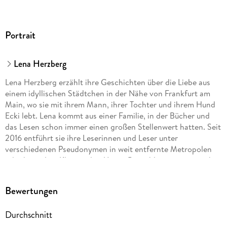
Portrait
Lena Herzberg
Lena Herzberg erzählt ihre Geschichten über die Liebe aus
einem idyllischen Städtchen in der Nähe von Frankfurt am
Main, wo sie mit ihrem Mann, ihrer Tochter und ihrem Hund
Ecki lebt. Lena kommt aus einer Familie, in der Bücher und
das Lesen schon immer einen großen Stellenwert hatten. Seit
2016 entführt sie ihre Leserinnen und Leser unter
verschiedenen Pseudonymen in weit entfernte Metropolen
oder heimelige Kleinstädte. Unter @rosebloom_autorin gibt
sie auf Instagram und TikTok Einblicke in ihren Schreiballtag
und freut sich darauf, sich dort mit Leserinnen und Lesern
Bewertungen
auszutauschen.
Durchschnitt