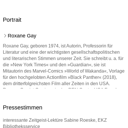
Portrait
Roxane Gay
Roxane Gay, geboren 1974, ist Autorin, Professorin für
Literatur und eine der wichtigsten gesellschaftspolitischen
und literarischen Stimmen unserer Zeit. Sie schreibt u. a. für
die »New York Times« und den »Guardian«, sie ist
Mitautorin des Marvel-Comics »World of Wakanda«, Vorlage
für den hochgelobten Actionfilm »Black Panther« (2018),
dem dritterfolgreichsten Film aller Zeiten in den USA.
Roxane Gay ist Gewinnerin des PEN Center USA Freedom
to Write Award. Auf Deutsch erschienen bisher ihr Memoir
»Hunger«
Pressestimmen
interessante Zeitgeist-Lektüre Sabine Roeske, EKZ
,
ihre Essay-Sammlung »Bad Feminist«, die Erzählbände
Bibliotheksservice
»Schwierige Frauen« und »Von Geistern und Schatten«