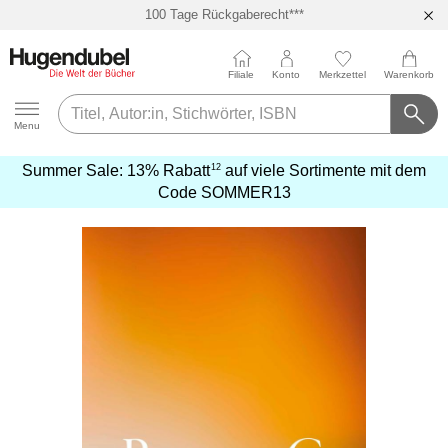
100 Tage Rückgaberecht***
Abholung in über 100 Filialen
Filiale
Konto
Merkzettel
Warenkorb
Hugendubel
Menu
12
Summer Sale:
13% Rabatt
auf viele Sortimente mit dem
mehr
Code
SOMMER13
erfahren