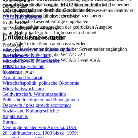
Autor/Autorin
absolute Objektivitätsansprüche wuchern, und führt uns nebenher
Entspricht der Vorgabe EPUB Barrierefreiheit 1.1
Daniel Stähr
äußerst unterhaltsam durch die Geschichte der
Keine Barrierefreiheitsfunktionen des Lesesystems deaktiviert
Verlag/Hersteller
Wirtschaftswissenschaften. « Theresia Enzensberger
Navigierbares Inhaltsverzeichnis
FISCHER E-Books
Logische Lesereihenfolge eingehalten
Kopierschutz
Seitenzahlen entsprechen der gedruckten Ausgabe
mit Wasserzeichen versehen
Hoher Farbkontrast für bessere Lesbarkeit
Family Sharing
Entdecken Sie mehr
ARIA-Rollen vorhanden
Ja
Alle Texte können angepasst werden
Produktart
Alle relevanten Inhalte sind über Screenreader zugänglich
Wirtschaftstheorie und -philosophie
EBOOK
Entspricht der Vorgabe WCAG v2.1
Internationale Wirtschaft
Dateiformat
Entspricht der Vorgabe WCAG Level AAA
Wirtschafts- und Finanzkrisen
EPUB
Wirtschaftsgeschichte
ISBN
Konsum
9783104922942
Armut und Prekariat
Wirtschaftspolitik, politische Ökonomie
Wirtschaftswachstum
Geldwirtschaft, Währungspolitik
Politische Ideologien und Bewegungen
Degrowth / post-growth economics
Sozial- und Kulturgeschichte
Kapitalismus
Europa
Vereinigte Staaten von Amerika, USA
20. Jahrhundert (ca. 1900 bis ca. 1999)