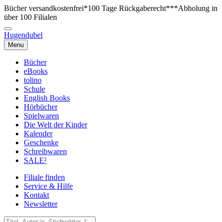
Bücher versandkostenfrei*
100 Tage Rückgaberecht***
Abholung in
über 100 Filialen
Hugendubel
Menu
Bücher
eBooks
tolino
Schule
English Books
Hörbücher
Spielwaren
Die Welt der Kinder
Kalender
Geschenke
Schreibwaren
SALE²
Filiale finden
Service & Hilfe
Kontakt
Newsletter