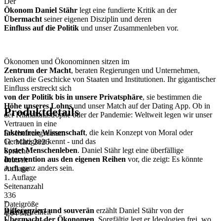
Der
Ökonom Daniel Stähr
legt eine fundierte Kritik an der
Übermacht
seiner eigenen Disziplin und deren
Einfluss auf die Politik
und unser Zusammenleben vor.
Ökonomen und Ökonominnen sitzen im
Zentrum der Macht
, beraten Regierungen und Unternehmen,
lenken die Geschicke von Staaten und Institutionen. Ihr gigantischer
Einfluss erstreckt sich
von der Politik bis in unsere Privatsphäre
, sie bestimmen die
Höhe unseres Lohns
und unser Match auf der Dating App. Ob in
Produktdetails
der Klimakatastrophe oder der Pandemie: Weltweit legen wir unser
Vertrauen in eine
faktenfreie Wissenschaft
, die kein Konzept von Moral oder
Erscheinungsdatum
Gerechtigkeit kennt - und das
11. März 2026
kostet Menschenleben
. Daniel Stähr legt eine überfällige
Sprache
Intervention aus den eigenen Reihen
vor, die zeigt: Es könnte
deutsch
auch ganz anders sein.
Auflage
1. Auflage
Seitenanzahl
336
»
Dateigröße
Differenziert und souverän
erzählt Daniel Stähr von der
Barrierefreiheit
4,64 MB
Übermacht der Ökonomen
. Sorgfältig legt er Ideologien frei, wo