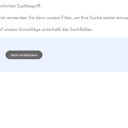
Fremdsprachige Bücher
n Lernhilfen
 Jugendbücher
eiber
Hörbuch Downloads im Bundle
nlichen Suchbegriff.
cher
 Vergleich
 Puzzlezubehör
Lernen
New Adult
STABILO
Taschenbücher
hilfen
hriller
 Backen
er
lender
Ratgeber
nd verwenden Sie dann unsere Filter, um Ihre Suche weiter einzu
op
hriller
Romance
f unsere Vorschläge unterhalb des Suchfeldes.
Sachbücher
precher:innen
Science Fiction
Fremdsprachige Bücher
Jetzt entdecken