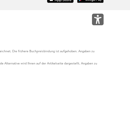
eichnet. Die frühere Buchpreisbindung ist aufgehoben. Angaben zu
e Alternative wird Ihnen auf der Artikelseite dargestellt. Angaben zu
ur Abholung mit Zahlung in der Filiale möglich. Der Gutschein ist nicht
t und das Hugendubel Hörbuch Abo. Der Gutschein ist nicht mit anderen