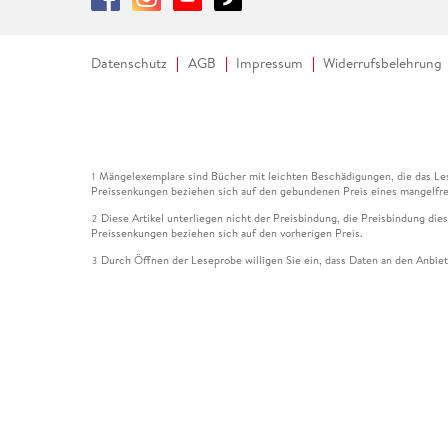
Datenschutz
AGB
Impressum
Widerrufsbelehrung
Mängelexemplare sind Bücher mit leichten Beschädigungen, die das Les
1
Preissenkungen beziehen sich auf den gebundenen Preis eines mangelfre
Diese Artikel unterliegen nicht der Preisbindung, die Preisbindung die
2
Preissenkungen beziehen sich auf den vorherigen Preis.
Durch Öffnen der Leseprobe willigen Sie ein, dass Daten an den Anbie
3
Der gebundene Preis dieses Artikels wird nach Ablauf des auf der Arti
4
Der Preisvergleich bezieht sich auf die unverbindliche Preisempfehlun
5
Der gebundene Preis dieses Artikels wurde vom Verlag gesenkt. Angabe
6
Die Preisbindung dieses Artikels wurde aufgehoben. Angaben zu Preis
7
Der gebundene Preis dieses Artikels wird nach Ablauf des auf der Arti
8
Ihr Gutschein SOMMER13 gilt bis einschließlich 10.08.2026. Sie könne
12
gültig für gesetzlich preisgebundene Artikel (deutschsprachige Bücher 