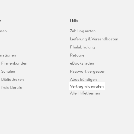
l
Hilfe
hmen
Zahlungsarten
Lieferung & Versandkosten
Filialabholung
mationen
Retoure
ür Firmenkunden
eBooks laden
r Schulen
Passwort vergessen
r Bibliotheken
Abos kündigen
Vertrag widerrufen
r freie Berufe
Alle Hilfethemen