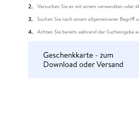
Leseempfehlung
eBook Abonnement
Postkarten
Westerman
Kinder- &
Kugelschr
Versuchen Sie es mit einem verwandten oder äh
Hörbuchsprecher
Günstige Spielwaren
Wochenkalender
Kinderbü
Romane
Geräte im
Puzzles &
Schule & 
Buchtrends auf Social Media
eBooks verschenken
Klett Lern
Krimis & T
Buchkalender
Kochen &
Sachbüch
Sprachka
Suchen Sie nach einem allgemeineren Begriff u
büchermenschen
Duden Sh
Romane
Krimis & T
Achten Sie bereits während der Sucheingabe au
Top Autor:innen
Hörspiele
Manga
Top Serien
Hörbuchs
Geschenkkarte - zum
Gebrauchtbuch
Download oder Versand