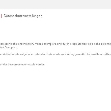
Datenschutzeinstellungen
en aber nicht einschränken. Mängelexemplare sind durch einen Stempel als solche gekennz
ien Exemplars.
ser Artikel wurde aufgehoben oder der Preis wurde vom Verlag gesenkt. Die jeweils zutreffend
ter der Leseprobe übermittelt werden.
kelseite dargestellten Datums vom Verlag angehoben.
g (UVP) des Herstellers.
n zu Preissenkungen beziehen sich auf den vorherigen Preis.
senkungen beziehen sich auf den letzten gebundenen Preis.
kelseite dargestellten Datums vom Verlag angehoben.
n den Gutschein ausschließlich online einlösen unter www.hugendubel.de. Keine Bestellung z
und eBooks) sowie für preisgebundene Kalender, tolino shine (4016621130466), tolino selec