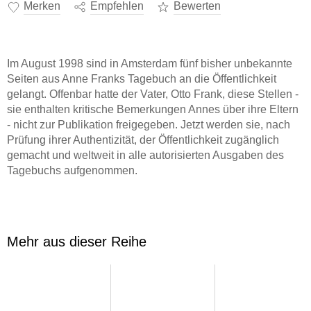
Merken
Empfehlen
Bewerten
Im August 1998 sind in Amsterdam fünf bisher unbekannte
Seiten aus Anne Franks Tagebuch an die Öffentlichkeit
gelangt. Offenbar hatte der Vater, Otto Frank, diese Stellen -
sie enthalten kritische Bemerkungen Annes über ihre Eltern
- nicht zur Publikation freigegeben. Jetzt werden sie, nach
Prüfung ihrer Authentizität, der Öffentlichkeit zugänglich
gemacht und weltweit in alle autorisierten Ausgaben des
Tagebuchs aufgenommen.
Das Tagebuch von Anne Frank ist 1950 zum ersten Mal in
einer deutschen Übersetzung veröffentlicht worden; 1955
erschien dieses als Taschenbuch im S. Fischer Verlag. 1986
Mehr aus dieser Reihe
kam die im Auftrag des Niederländischen Staatlichen
Instituts für Kriegsdokumentation erarbeitete vollständige
textkritische Ausgabe heraus, die 1988 in der Übersetzung
von Mirjam Pressler im S. Fischer Verlag erschien. Eine
durch den Anne-Frank-Fonds in Basel autorisierte Fassung