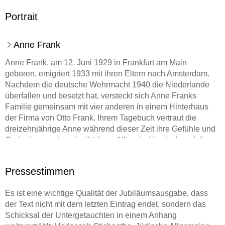
Portrait
Anne Frank
Anne Frank, am 12. Juni 1929 in Frankfurt am Main
geboren, emigriert 1933 mit ihren Eltern nach Amsterdam.
Nachdem die deutsche Wehrmacht 1940 die Niederlande
überfallen und besetzt hat, versteckt sich Anne Franks
Familie gemeinsam mit vier anderen in einem Hinterhaus
der Firma von Otto Frank. Ihrem Tagebuch vertraut die
dreizehnjährige Anne während dieser Zeit ihre Gefühle und
Gedanken an, beschreibt ihren Alltag im Versteck und die
erdrückende Angst vor der Entdeckung. Das Tagebuch
endet am 1. August 1944: Die jüdischen Bewohner des
Pressestimmen
Hinterhauses werden denunziert und drei Tage später
verhaftet, die Familie Frank wird nach Auschwitz deportiert
Es ist eine wichtige Qualität der Jubiläumsausgabe, dass
und dort getrennt. Anne Frank und ihre Schwester Margot
der Text nicht mit dem letzten Eintrag endet, sondern das
sterben sieben Monate später im Konzentrationslager
Schicksal der Untergetauchten in einem Anhang
Bergen-Belsen. Am 6. Januar 1945 stirbt ihre Mutter Edith in