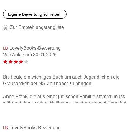
2004 mit dem Deutschen Bücherpreis für ihr literarisches
Lebenswerk, 2010 mit dem Deutschen Jugendliteraturpreis
Eigene Bewertung schreiben
Sonderpreis Gesamtwerk und 2015 mit dem Preis der
Leipziger Buchmesse sowie dem Internationalen
Zur Empfehlungsrangliste
Literaturpreis in der Kategorie Übersetzung. 2019 ist Mirjam
Pressler in Landshut verstorben.
LovelyBooks-Bewertung
Literaturpreise:
Von Aukje
am
30.01.2026
Shortlist Hans Christian-Andersen-Preis 2016
Bis heute ein wichtiges Buch um auch Jugendlichen die
Grausamkeit der NS-Zeit näher zu bringen!
Anne Frank, die aus einer jüdischen Familie stammt, muss
während des zweiten Weltkriegs von ihrer Heimat Frankfurt
am Main, 1933 mit ihrer Familie nach Amsterdam flüchten.
Während dieser Zeit führt sie über zwei Jahre lang ein
Tagebuch, das deutlich die Ängste und wünsche einer
LovelyBooks-Bewertung
Jugendlichen zeigt, die in diesen schweren Zeiten