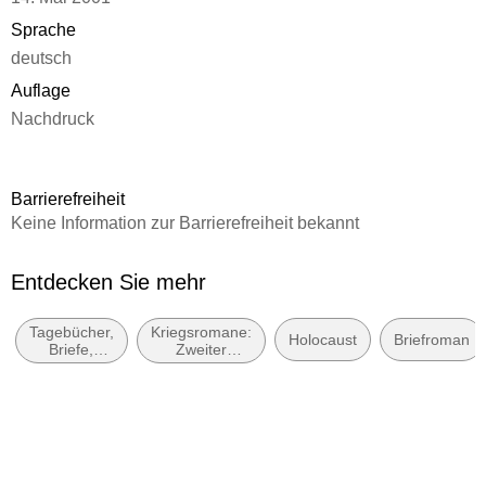
Sprache
deutsch
Auflage
Nachdruck
Seitenanzahl
384
Barrierefreiheit
Reihe
Keine Information zur Barrierefreiheit bekannt
Die Zeit des Nationalsozialismus »Schwarze Reihe«
Autor/Autorin
Entdecken Sie mehr
Anne Frank
Tagebücher,
Kriegsromane:
Übersetzung
Holocaust
Briefroman
Briefe,
Zweiter
Mirjam Pressler
Notizbücher
Weltkrieg
Verlag/Hersteller
FISCHER Taschenbuch
Originaltitel
De Dagboeken van Anne Frank