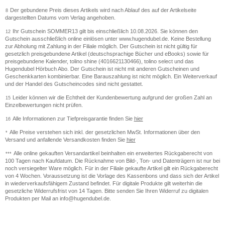
Der gebundene Preis dieses Artikels wird nach Ablauf des auf der Artikelseite
8
dargestellten Datums vom Verlag angehoben.
Ihr Gutschein SOMMER13 gilt bis einschließlich 10.08.2026. Sie können den
12
Gutschein ausschließlich online einlösen unter www.hugendubel.de. Keine Bestellung
zur Abholung mit Zahlung in der Filiale möglich. Der Gutschein ist nicht gültig für
gesetzlich preisgebundene Artikel (deutschsprachige Bücher und eBooks) sowie für
preisgebundene Kalender, tolino shine (4016621130466), tolino select und das
Hugendubel Hörbuch Abo. Der Gutschein ist nicht mit anderen Gutscheinen und
Geschenkkarten kombinierbar. Eine Barauszahlung ist nicht möglich. Ein Weiterverkauf
und der Handel des Gutscheincodes sind nicht gestattet.
Leider können wir die Echtheit der Kundenbewertung aufgrund der großen Zahl an
15
Einzelbewertungen nicht prüfen.
Alle Informationen zur Tiefpreisgarantie finden Sie
hier
16
Alle Preise verstehen sich inkl. der gesetzlichen MwSt. Informationen über den
*
Versand und anfallende Versandkosten finden Sie
hier
Alle online gekauften Versandartikel beinhalten ein erweitertes Rückgaberecht von
***
100 Tagen nach Kaufdatum. Die Rücknahme von Bild-, Ton- und Datenträgern ist nur bei
noch versiegelter Ware möglich. Für in der Filiale gekaufte Artikel gilt ein Rückgaberecht
von 4 Wochen. Voraussetzung ist die Vorlage des Kassenbons und dass sich der Artikel
in wiederverkaufsfähigem Zustand befindet. Für digitale Produkte gilt weiterhin die
gesetzliche Widerrufsfrist von 14 Tagen. Bitte senden Sie Ihren Widerruf zu digitalen
Produkten per Mail an info@hugendubel.de.