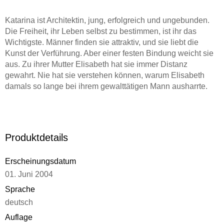
Katarina ist Architektin, jung, erfolgreich und ungebunden.
Die Freiheit, ihr Leben selbst zu bestimmen, ist ihr das
Wichtigste. Männer finden sie attraktiv, und sie liebt die
Kunst der Verführung. Aber einer festen Bindung weicht sie
aus. Zu ihrer Mutter Elisabeth hat sie immer Distanz
gewahrt. Nie hat sie verstehen können, warum Elisabeth
damals so lange bei ihrem gewalttätigen Mann ausharrte.
Katarina ist von ihrem amerikanischen Liebhaber Jack
schwanger und will ihr Kind unbedingt zur Welt bringen.
Produktdetails
Ganz unerwartet reagiert Elisabeth mit großer Freude. Jacks
Reaktion dagegen ist ein Schock. Er schlägt sie brutal
Erscheinungsdatum
nieder und kehrt in die USA zurück. Katarina erwacht im
01. Juni 2004
Krankenhaus, und plötzlich werden schlimme
Kindheitserinnerungen wach. Ist Gewalt vielleicht erblich,
Sprache
nicht nur beim Täter, sondern auch beim Opfer? Katarina
deutsch
spürt, dass sie mit ihrer Mutter sprechen muss. Endlich
Auflage
finden die beiden Frauen einen Weg, einander näher zu