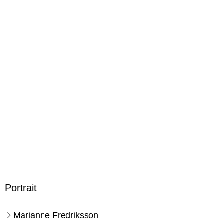
250 g
Größe (L/B/H)
190/126/25 mm
ISBN
9783596156177
Herstelleradresse
S. Fischer Verlag GmbH, Hedderichstraße 114, 60596
Frankfurt am Main, S. Fischer Verlag GmbH,
produktsicherheit@fischerverlage.de
Portrait
Marianne Fredriksson