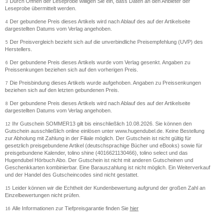
Durch Öffnen der Leseprobe willigen Sie ein, dass Daten an den Anbieter der
3
Leseprobe übermittelt werden.
Der gebundene Preis dieses Artikels wird nach Ablauf des auf der Artikelseite
4
dargestellten Datums vom Verlag angehoben.
Der Preisvergleich bezieht sich auf die unverbindliche Preisempfehlung (UVP) des
5
Herstellers.
Der gebundene Preis dieses Artikels wurde vom Verlag gesenkt. Angaben zu
6
Preissenkungen beziehen sich auf den vorherigen Preis.
Die Preisbindung dieses Artikels wurde aufgehoben. Angaben zu Preissenkungen
7
beziehen sich auf den letzten gebundenen Preis.
Der gebundene Preis dieses Artikels wird nach Ablauf des auf der Artikelseite
8
dargestellten Datums vom Verlag angehoben.
Ihr Gutschein SOMMER13 gilt bis einschließlich 10.08.2026. Sie können den
12
Gutschein ausschließlich online einlösen unter www.hugendubel.de. Keine Bestellung
zur Abholung mit Zahlung in der Filiale möglich. Der Gutschein ist nicht gültig für
gesetzlich preisgebundene Artikel (deutschsprachige Bücher und eBooks) sowie für
preisgebundene Kalender, tolino shine (4016621130466), tolino select und das
Hugendubel Hörbuch Abo. Der Gutschein ist nicht mit anderen Gutscheinen und
Geschenkkarten kombinierbar. Eine Barauszahlung ist nicht möglich. Ein Weiterverkauf
und der Handel des Gutscheincodes sind nicht gestattet.
Leider können wir die Echtheit der Kundenbewertung aufgrund der großen Zahl an
15
Einzelbewertungen nicht prüfen.
Alle Informationen zur Tiefpreisgarantie finden Sie
hier
16