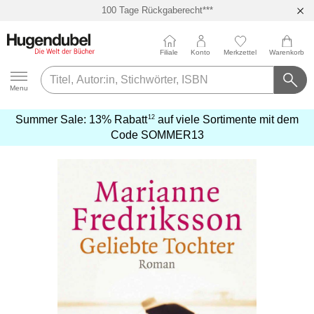
100 Tage Rückgaberecht***
Abholung in über 100 Filialen
Filiale
Konto
Merkzettel
Warenkorb
Hugendubel
Menu
12
Summer Sale:
13% Rabatt
auf viele Sortimente mit dem
mehr
Code
SOMMER13
erfahren