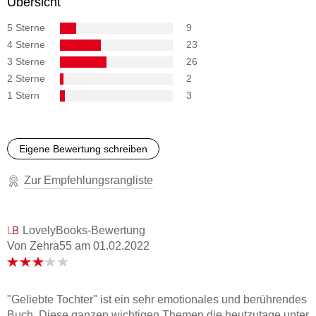
Übersicht
5 Sterne
9
4 Sterne
23
3 Sterne
26
2 Sterne
2
1 Stern
3
Eigene Bewertung schreiben
Zur Empfehlungsrangliste
LovelyBooks-Bewertung
Von Zehra55
am
01.02.2022
"Geliebte Tochter" ist ein sehr emotionales und berührendes
Buch. Diese ganzen wichtigen Themen die heutzutage unter