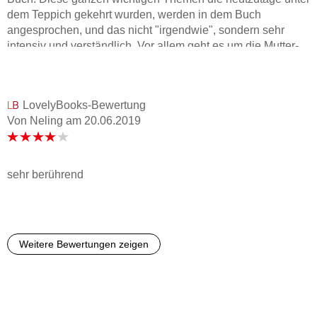
dem Teppich gekehrt wurden, werden in dem Buch
angesprochen, und das nicht "irgendwie", sondern sehr
intensiv und verständlich. Vor allem geht es um die Mutter-
Tochter-Beziehung, die einen in das Buch verschlingen
lässt. Dabei wird auf jede Art von Moralisierung verzichtet.
LovelyBooks-Bewertung
Von Neling
am
20.06.2019
sehr berührend
Weitere Bewertungen zeigen