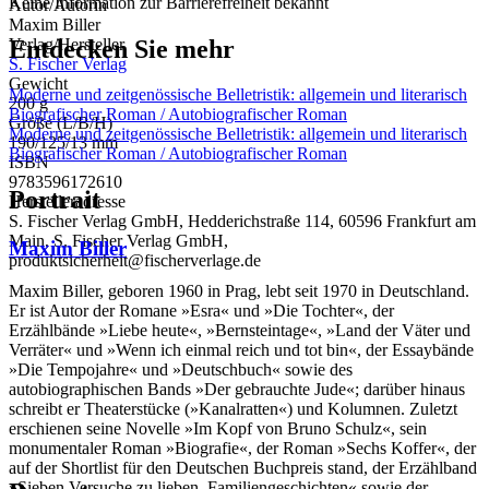
Keine Information zur Barrierefreiheit bekannt
Autor/Autorin
Maxim Biller
Entdecken Sie mehr
Verlag/Hersteller
S. Fischer Verlag
Gewicht
Moderne und zeitgenössische Belletristik: allgemein und literarisch
200 g
Biografischer Roman / Autobiografischer Roman
Größe (L/B/H)
Moderne und zeitgenössische Belletristik: allgemein und literarisch
190/125/13 mm
Biografischer Roman / Autobiografischer Roman
ISBN
9783596172610
Portrait
Herstelleradresse
S. Fischer Verlag GmbH, Hedderichstraße 114, 60596 Frankfurt am
Main, S. Fischer Verlag GmbH,
Maxim Biller
produktsicherheit@fischerverlage.de
Maxim Biller, geboren 1960 in Prag, lebt seit 1970 in Deutschland.
Er ist Autor der Romane »Esra« und »Die Tochter«, der
Erzählbände »Liebe heute«, »Bernsteintage«, »Land der Väter und
Verräter« und »Wenn ich einmal reich und tot bin«, der Essaybände
»Die Tempojahre« und »Deutschbuch« sowie des
autobiographischen Bands »Der gebrauchte Jude«; darüber hinaus
schreibt er Theaterstücke (»Kanalratten«) und Kolumnen. Zuletzt
erschienen seine Novelle »Im Kopf von Bruno Schulz«, sein
monumentaler Roman »Biografie«, der Roman »Sechs Koffer«, der
auf der Shortlist für den Deutschen Buchpreis stand, der Erzählband
»Sieben Versuche zu lieben. Familiengeschichten« sowie der