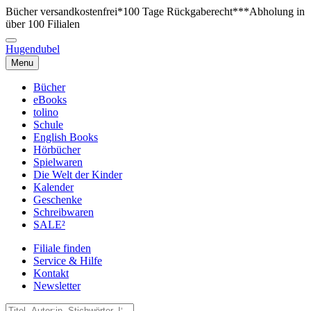
Bücher versandkostenfrei*
100 Tage Rückgaberecht***
Abholung in
über 100 Filialen
Hugendubel
Menu
Bücher
eBooks
tolino
Schule
English Books
Hörbücher
Spielwaren
Die Welt der Kinder
Kalender
Geschenke
Schreibwaren
SALE²
Filiale finden
Service & Hilfe
Kontakt
Newsletter