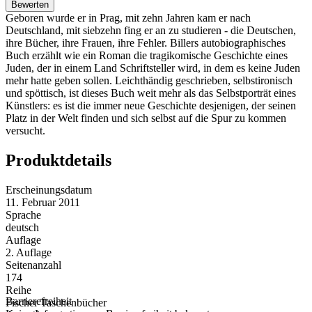
Bewerten
Geboren wurde er in Prag, mit zehn Jahren kam er nach
Deutschland, mit siebzehn fing er an zu studieren - die Deutschen,
ihre Bücher, ihre Frauen, ihre Fehler. Billers autobiographisches
Buch erzählt wie ein Roman die tragikomische Geschichte eines
Juden, der in einem Land Schriftsteller wird, in dem es keine Juden
mehr hatte geben sollen. Leichthändig geschrieben, selbstironisch
und spöttisch, ist dieses Buch weit mehr als das Selbstporträt eines
Künstlers: es ist die immer neue Geschichte desjenigen, der seinen
Platz in der Welt finden und sich selbst auf die Spur zu kommen
versucht.
Produktdetails
Erscheinungsdatum
11. Februar 2011
Sprache
deutsch
Auflage
2. Auflage
Seitenanzahl
174
Reihe
Barrierefreiheit
Fischer Taschenbücher