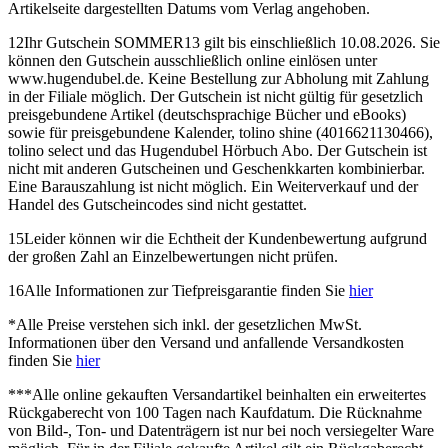
Artikelseite dargestellten Datums vom Verlag angehoben.
12
Ihr Gutschein SOMMER13 gilt bis einschließlich 10.08.2026. Sie
können den Gutschein ausschließlich online einlösen unter
www.hugendubel.de. Keine Bestellung zur Abholung mit Zahlung
in der Filiale möglich. Der Gutschein ist nicht gültig für gesetzlich
preisgebundene Artikel (deutschsprachige Bücher und eBooks)
sowie für preisgebundene Kalender, tolino shine (4016621130466),
tolino select und das Hugendubel Hörbuch Abo. Der Gutschein ist
nicht mit anderen Gutscheinen und Geschenkkarten kombinierbar.
Eine Barauszahlung ist nicht möglich. Ein Weiterverkauf und der
Handel des Gutscheincodes sind nicht gestattet.
15
Leider können wir die Echtheit der Kundenbewertung aufgrund
der großen Zahl an Einzelbewertungen nicht prüfen.
16
Alle Informationen zur Tiefpreisgarantie finden Sie
hier
*
Alle Preise verstehen sich inkl. der gesetzlichen MwSt.
Informationen über den Versand und anfallende Versandkosten
finden Sie
hier
***
Alle online gekauften Versandartikel beinhalten ein erweitertes
Rückgaberecht von 100 Tagen nach Kaufdatum. Die Rücknahme
von Bild-, Ton- und Datenträgern ist nur bei noch versiegelter Ware