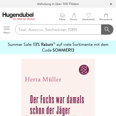
Abholung in über 100 Filialen
Filiale
Konto
Merkzettel
Warenkorb
Hugendubel
Menu
Summer Sale:
13% Rabatt
auf viele Sortimente mit dem
12
mehr
Code
SOMMER13
erfahren