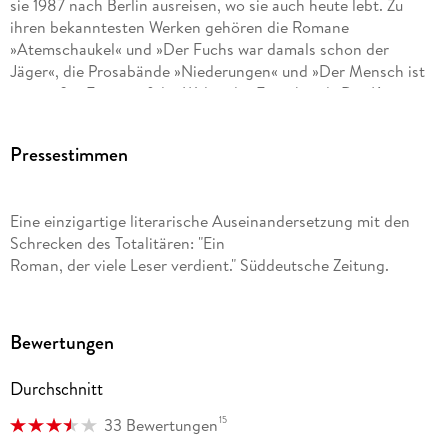
sie 1987 nach Berlin ausreisen, wo sie auch heute lebt. Zu
ihren bekanntesten Werken gehören die Romane
»Atemschaukel« und »Der Fuchs war damals schon der
Jäger«, die Prosabände »Niederungen« und »Der Mensch ist
ein großer Fasan auf der Welt«, der Essayband »Der König
verneigt sich und tötet«. Ihre berühmten Gedicht-Collagen
sind u. a. gesammelt in »Die blassen Herren mit den
Pressestimmen
Mokkatassen«, »Vater telefoniert mit den Fliegen« und »Im
Heimweh ist ein blauer Saal«. Für ihren Roman »Herztier
wurde sie 1998 mit dem Impac Dublin Literary Award
Eine einzigartige literarische Auseinandersetzung mit den
ausgezeichnet, dem weltweit höchstdotierten Literaturpreis
Schrecken des Totalitären: "Ein
für ein einzelnes Werk. Nach zahlreichen weiteren Ehrungen
Roman, der viele Leser verdient." Süddeutsche Zeitung.
erhielt sie 2009 den Nobelpreis für Literatur.
Bewertungen
Durchschnitt
15
33 Bewertungen