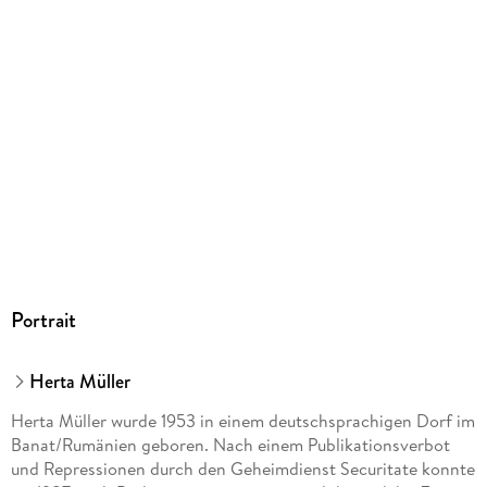
Frankfurt am Main, S. Fischer Verlag GmbH,
produktsicherheit@fischerverlage.de
Portrait
Herta Müller
Herta Müller wurde 1953 in einem deutschsprachigen Dorf im
Banat/Rumänien geboren. Nach einem Publikationsverbot
und Repressionen durch den Geheimdienst Securitate konnte